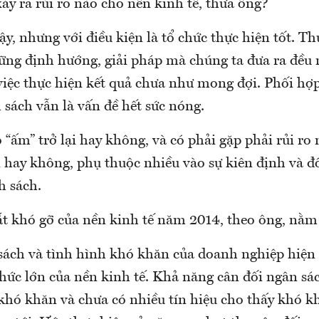
y ra rủi ro nào cho nền kinh tế, thưa ông?
y, nhưng với điều kiện là tổ chức thực hiện tốt. Th
ững định hướng, giải pháp mà chúng ta đưa ra đều 
việc thực hiện kết quả chưa như mong đợi. Phối hợp
 sách vẫn là vấn đề hết sức nóng.
 “ấm” trở lại hay không, và có phải gặp phải rủi ro
i hay không, phụ thuộc nhiều vào sự kiên định và đ
h sách.
t khó gỡ của nền kinh tế năm 2014, theo ông, nằm
sách và tình hình khó khăn của doanh nghiệp hiện n
hức lớn của nền kinh tế. Khả năng cân đối ngân sá
 khó khăn và chưa có nhiều tín hiệu cho thấy khó k