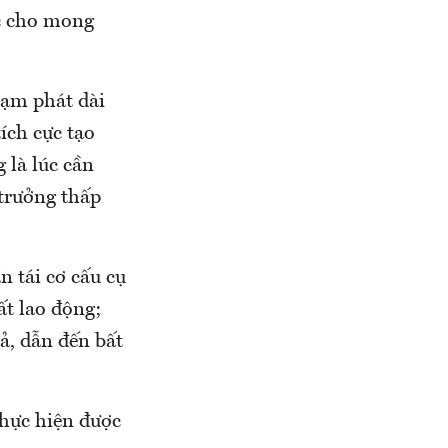
ực cho mong
lạm phát dài
ích cực tạo
 là lúc cần
 trưởng thấp
n tái cơ cấu cụ
ất lao động;
ả, dẫn đến bất
thực hiện được