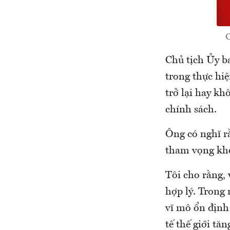
C
Chủ tịch Ủy b
trong thực hiệ
trở lại hay kh
chính sách.
Ông có nghĩ r
tham vọng kh
Tôi cho rằng, 
hợp lý. Trong 
vĩ mô ổn định 
tế thế giới tă