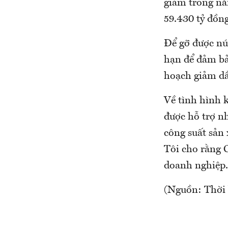
giảm trong nă
59.430 tỷ đồn
Để gỡ được nút
hạn để đảm bả
hoạch giảm dầ
Về tình hình 
được hỗ trợ n
công suất sản 
Tôi cho rằng 
doanh nghiệp.
(Nguồn: Thời 