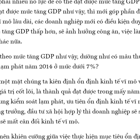
phải nhiều nỗ lực để có thể đạt được mức tăng GDP
ạt được mức tăng GDP như vậy, thì mới góp phần 
ĩ mô lâu dài, các doanh nghiệp mới có điều kiện duy 
 tăng GDP thấp hơn, sẽ ảnh hưởng công ăn, việc l
hác nữa.
theo mức tăng GDP như vậy, dường như có mâu th
 lạm phát năm 2014 ở mức dưới 7%?
 một mặt chúng ta kiên định ổn định kinh tế vĩ mô 
giá trị cốt lõi, là thành quả đạt được trong mấy n
ung kiểm soát lạm phát, ưu tiên ổn định kinh tế vĩ
ng trưởng, đầu tư xã hội hợp lý thì doanh nghiệp sẽ 
 sẽ mất cân đối kinh tế vĩ mô.
nên khiên cưỡng giữa việc thực hiện mục tiêu ổn đị