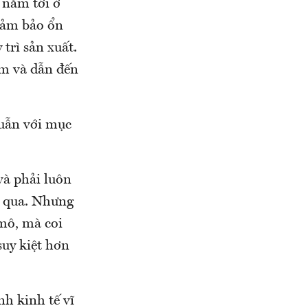
 năm tới ở
đảm bảo ổn
trì sản xuất.
àm và dẫn đến
uẫn với mục
và phải luôn
ăm qua. Nhưng
 mô, mà coi
suy kiệt hơn
nh kinh tế vĩ