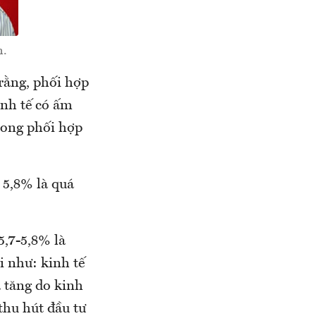
n.
rằng, phối hợp
inh tế có ấm
trong phối hợp
 5,8% là quá
5,7-5,8% là
i như: kinh tế
a tăng do kinh
thu hút đầu tư