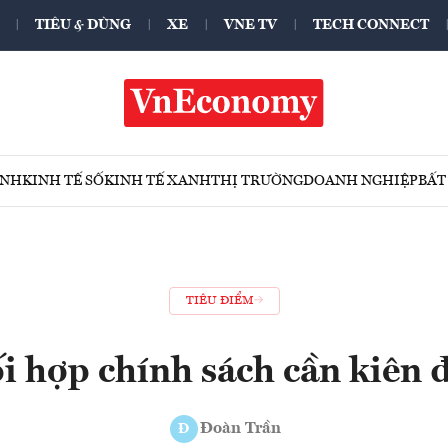
TIÊU & DÙNG
XE
VNE TV
TECH CONNECT
ÍNH
KINH TẾ SỐ
KINH TẾ XANH
THỊ TRƯỜNG
DOANH NGHIỆP
BẤT
TIÊU ĐIỂM
i hợp chính sách cần kiên 
Đoàn Trần
Đ