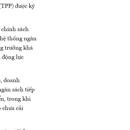
 (TPP) được ký
 chính sách
 hệ thống ngân
ng trưởng khá
à động lực
c, doanh
ngân sách tiếp
n, trong khi
 chưa cải