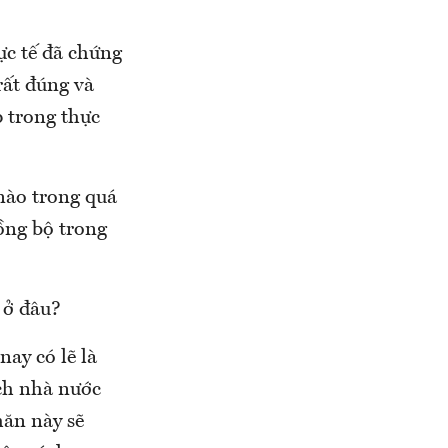
ực tế đã chứng
rất đúng và
 trong thực
 nào trong quá
ồng bộ trong
 ở đâu?
ay có lẽ là
ch nhà nước
hăn này sẽ