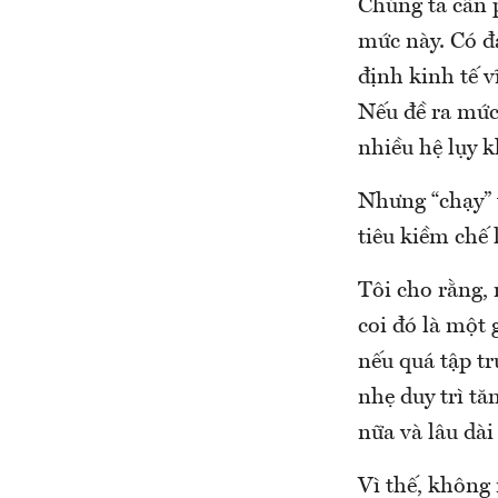
Chúng ta cần 
mức này. Có đ
định kinh tế v
Nếu đề ra mức
nhiều hệ lụy k
Nhưng “chạy” 
tiêu kiềm chế
Tôi cho rằng,
coi đó là một 
nếu quá tập tr
nhẹ duy trì tă
nữa và lâu dài
Vì thế, không 