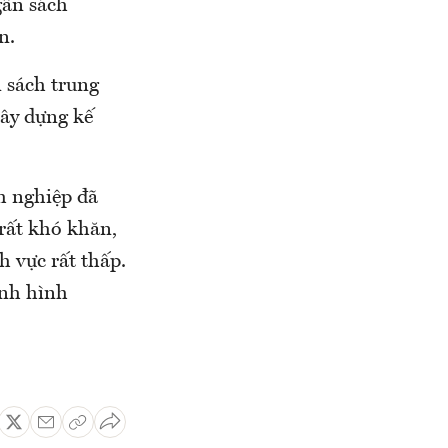
gân sách
n.
n sách trung
xây dựng kế
h nghiệp đã
rất khó khăn,
h vực rất thấp.
ình hình