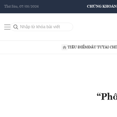
Thứ Sáu, 07/08/2026
CHỨNG KHOÁN
TIÊU ĐIỂM
ĐẦU TƯ
TÀI CH
“Phố