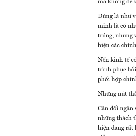
mà không để xả
Đúng là như vậ
minh là có nh
trúng, nhưng 
hiện các chính
Nền kinh tế có
trình phục hồ
phối hợp chín
Những nút thắ
Cân đối ngân 
những thách t
hiện đang rất