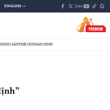
ENGLISH ++
 ĐỘNG SẢN
THẾ GIỚI
DÂN SINH
định”