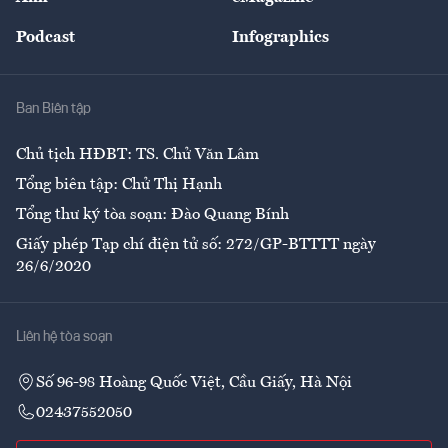
Đẹp +
An sinh
Podcast
Infographics
Giải trí
Y tế
Nhà
Ban Biên tập
Ẩm thực
Chủ tịch HĐBT: TS. Chử Văn Lâm
Tổng biên tập: Chử Thị Hạnh
Tổng thư ký tòa soạn: Đào Quang Bính
Giấy phép Tạp chí điện tử số: 272/GP-BTTTT ngày
26/6/2020
Liên hệ tòa soạn
Số 96-98 Hoàng Quốc Việt, Cầu Giấy, Hà Nội
02437552050