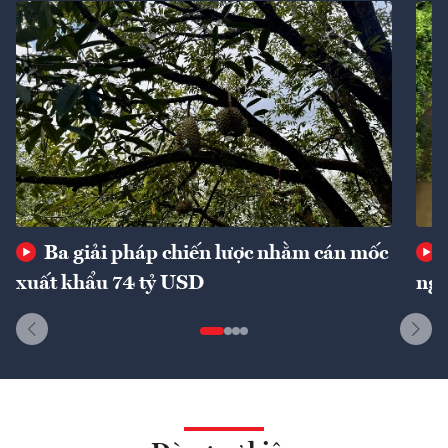
Ba giải pháp chiến lược nhằm cán mốc
xuất khẩu 74 tỷ USD
ngu