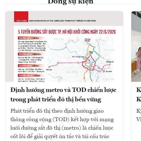
Dòng sự kiện
Định hướng metro và TOD chiến lược
K
trong phát triển đô thị bền vững
K
Phát triển đô thị theo định hướng giao
K
thông công cộng (TOD) kết hợp với mạng
V
lưới đường sắt đô thị (metro) là chiến lược
cốt lõi để giải quyết ùn tắc và tái cấu trúc