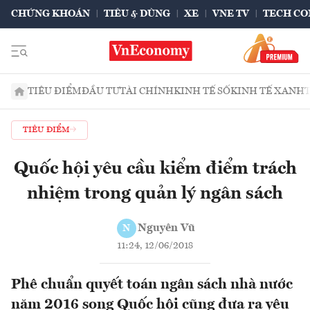
CHỨNG KHOÁN
TIÊU & DÙNG
XE
VNE TV
TECH CO
TIÊU ĐIỂM
ĐẦU TƯ
TÀI CHÍNH
KINH TẾ SỐ
KINH TẾ XANH
TIÊU ĐIỂM
Quốc hội yêu cầu kiểm điểm trách
nhiệm trong quản lý ngân sách
Nguyên Vũ
N
11:24, 12/06/2018
Phê chuẩn quyết toán ngân sách nhà nước
năm 2016 song Quốc hội cũng đưa ra yêu