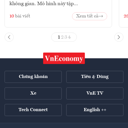
không gian. Mô hình này tập...
10
bài viết
Xem tất cả
2
1
2
3
4
Chứng khoán
Tiêu & Dùng
Xe
VnE TV
Tech Connect
English ++