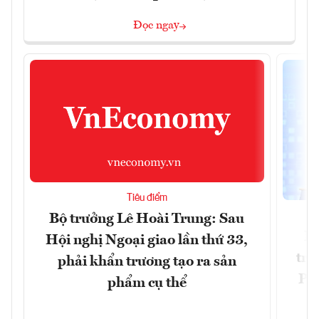
Đọc ngay
Tiêu điểm
Bộ trưởng Lê Hoài Trung: Sau
Ph
Hội nghị Ngoại giao lần thứ 33,
trự
phải khẩn trương tạo ra sản
Phi
phẩm cụ thể
Đ