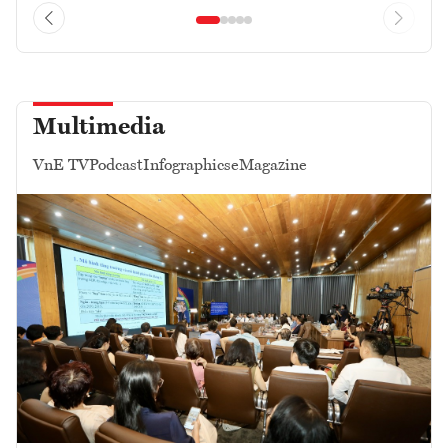
Multimedia
VnE TV
Podcast
Infographics
eMagazine