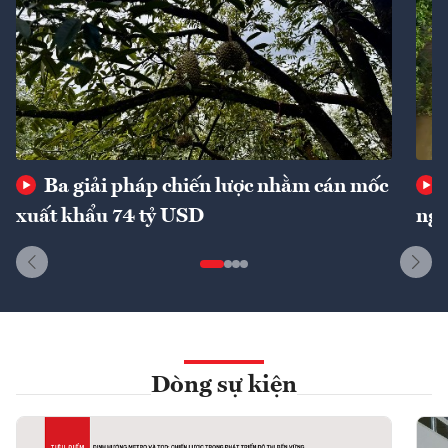
Ba giải pháp chiến lược nhằm cán mốc
xuất khẩu 74 tỷ USD
ngu
Dòng sự kiện