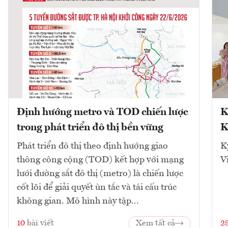
Định hướng metro và TOD chiến lược
K
trong phát triển đô thị bền vững
K
Phát triển đô thị theo định hướng giao
K
thông công cộng (TOD) kết hợp với mạng
V
lưới đường sắt đô thị (metro) là chiến lược
cốt lõi để giải quyết ùn tắc và tái cấu trúc
không gian. Mô hình này tập...
10
bài viết
Xem tất cả
2