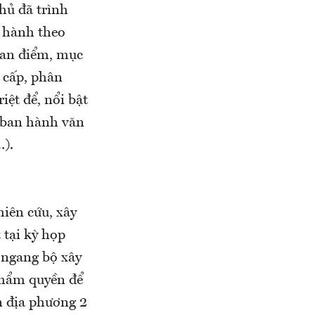
hủ đã trình
n hành theo
uan điểm, mục
 cấp, phân
iệt để, nổi bật
, ban hành văn
…).
hiên cứu, xây
 tại kỳ họp
 ngang bộ xây
thẩm quyền để
n địa phương 2