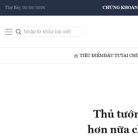
Thứ Bảy, 08/08/2026
CHỨNG KHOÁN
TIÊU ĐIỂM
ĐẦU TƯ
TÀI CH
Thủ tướn
hơn nữa c