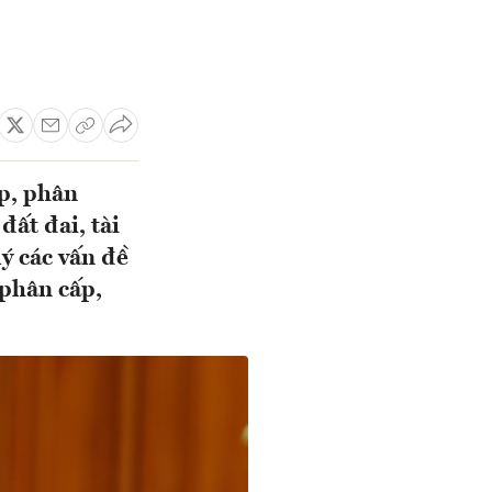
ấp, phân
đất đai, tài
lý các vấn đề
 phân cấp,