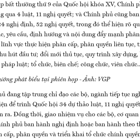
ọp bất thường thứ 9 của Quốc hội khóa XV, Chính p
g qua 4 luật, 11 nghị quyết; và Chính phủ cũng ba
4 nghị định, 52 nghị quyết, trong đó thể hiện rõ q
tắc, yêu cầu, định hướng và nội dung đẩy mạnh phân
lĩnh vực thực hiện phân cấp, phân quyền liên tục, tr
hu hút đầu tư; đổi mới thủ tục, quy trình xây dựng
háp luật; tổ chức, biên chế; công chức, viên chức
ướng phát biểu tại phiên họp - Ảnh: VGP
 đang tập trung chỉ đạo các bộ, ngành tiếp tục ng
ện để trình Quốc hội 34 dự thảo luật, 11 nghị quyết
n ra. Đồng thời, giao nhiệm vụ cho các bộ, cơ quan
hính phủ ban hành nghị định hoặc ban hành theo 
n cấp, phân quyền và triển khai tổ chức chính quyề