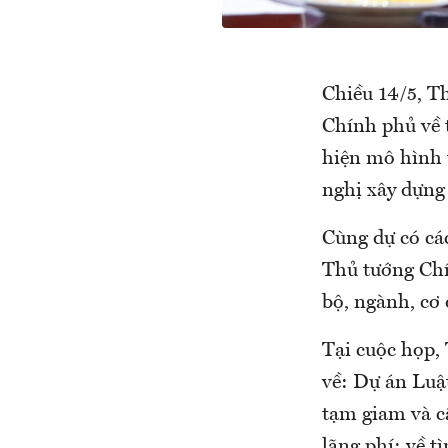
Chiều 14/5, T
Chính phủ về 
hiện mô hình 
nghị xây dựng 
Cùng dự có cá
Thủ tướng Chí
bộ, ngành, cơ
Tại cuộc họp, 
về: Dự án Luậ
tạm giam và c
lãng phí; về t