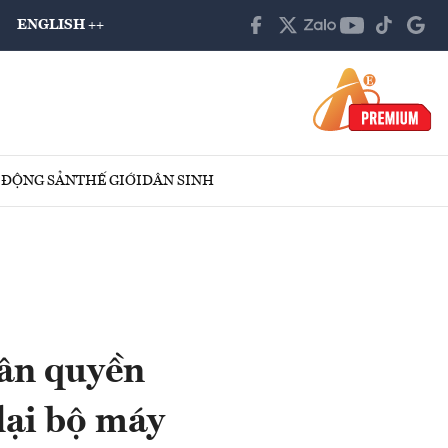
ENGLISH ++
 ĐỘNG SẢN
THẾ GIỚI
DÂN SINH
hân quyền
lại bộ máy