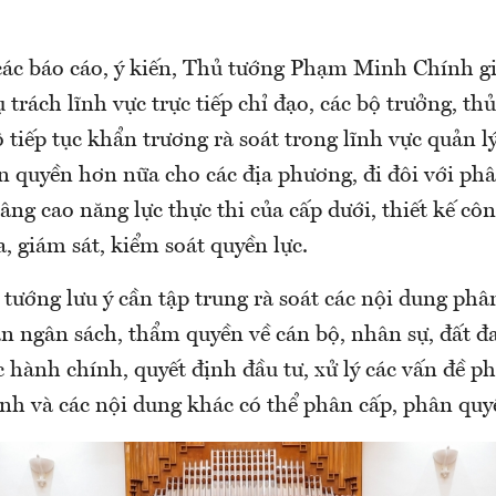
các báo cáo, ý kiến, Thủ tướng Phạm Minh Chính g
trách lĩnh vực trực tiếp chỉ đạo, các bộ trưởng, th
tiếp tục khẩn trương rà soát trong lĩnh vực quản 
n quyền hơn nữa cho các địa phương, đi đôi với ph
âng cao năng lực thực thi của cấp dưới, thiết kế côn
, giám sát, kiểm soát quyền lực.
tướng lưu ý cần tập trung rà soát các nội dung phâ
n ngân sách, thẩm quyền về cán bộ, nhân sự, đất đa
ục hành chính, quyết định đầu tư, xử lý các vấn đề p
ịnh và các nội dung khác có thể phân cấp, phân quy