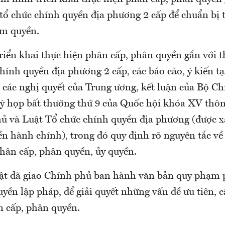
tổ chức chính quyền địa phương 2 cấp để chuẩn bị t
ẩm quyền.
triển khai thực hiện phân cấp, phân quyền gắn với 
hính quyền địa phương 2 cấp, các báo cáo, ý kiến t
n các nghị quyết của Trung ương, kết luận của Bộ Ch
kỳ họp bất thường thứ 9 của Quốc hội khóa XV thô
ủ và Luật Tổ chức chính quyền địa phương (được xá
ền hành chính), trong đó quy định rõ nguyên tắc v
hân cấp, phân quyền, ủy quyền.
ật đã giao Chính phủ ban hành văn bản quy phạm p
uyền lập pháp, để giải quyết những vấn đề ưu tiên, 
n cấp, phân quyền.