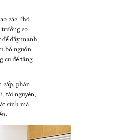
iao các Phó
ủ trưởng cơ
lý để đẩy mạnh
ân bổ nguồn
g cụ để tăng
n cấp, phân
i, tài nguyên,
hát sinh mà
ền.