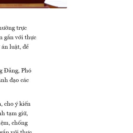
hường trực
n gắn với thực
án luật, đề
ng Đảng, Phó
ãnh đạo các
, cho ý kiến
nh tạm giữ,
kiệm, chống
 gắn với thực