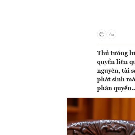
Thủ tướng lư
quyền liên q
nguyên, tài s
phát sinh mà
phân quyền..