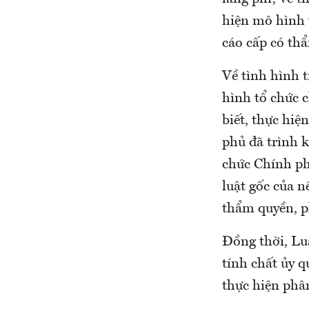
hiện mô hình 
cáo cấp có th
Về tình hình 
hình tổ chức c
biết, thực hiệ
phủ đã trình 
chức Chính ph
luật gốc của n
thẩm quyền, p
Đồng thời, Lu
tính chất ủy q
thực hiện phâ