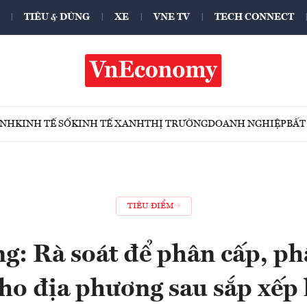
TIÊU & DÙNG
XE
VNE TV
TECH CONNECT
ÍNH
KINH TẾ SỐ
KINH TẾ XANH
THỊ TRƯỜNG
DOANH NGHIỆP
BẤT
TIÊU ĐIỂM
g: Rà soát để phân cấp, p
ho địa phương sau sắp xếp 