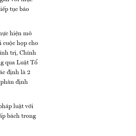
iếp tục báo
thực hiện mô
ại cuộc họp cho
ính trị, Chính
ng qua Luật Tổ
c định là 2
ề phân định
háp luật với
cấp bách trong