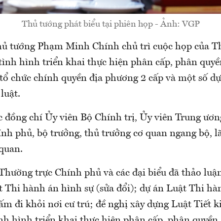
Thủ tướng phát biểu tại phiên họp - Ảnh: VGP
hủ tướng Phạm Minh Chính chủ trì cuộc họp của T
tình hình triển khai thực hiện phân cấp, phân quyề
tổ chức chính quyền địa phương 2 cấp và một số dự 
luật.
c đồng chí Ủy viên Bộ Chính trị, Ủy viên Trung ươ
nh phủ, bộ trưởng, thủ trưởng cơ quan ngang bộ, l
 quan.
Thường trực Chính phủ và các đại biểu đã thảo luận
t Thi hành án hình sự (sửa đổi); dự án Luật Thi hà
ấm đi khỏi nơi cư trú; đề nghị xây dựng Luật Tiết 
ình hình triển khai thực hiện phân cấp, phân quyền