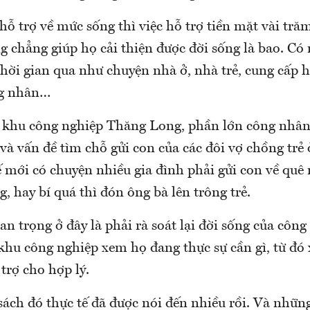
 hỗ trợ về mức sống thì việc hỗ trợ tiền mặt vài tr
 chẳng giúp họ cải thiện được đời sống là bao. Có
thời gian qua như chuyện nhà ở, nhà trẻ, cung cấp h
ng nhân…
 ở khu công nghiệp Thăng Long, phần lớn công nhân 
và vấn đề tìm chỗ gửi con của các đôi vợ chồng trẻ 
 mới có chuyện nhiều gia đình phải gửi con về quê
g, hay bí quá thì đón ông bà lên trông trẻ.
an trọng ở đây là phải rà soát lại đời sống của công
khu công nghiệp xem họ đang thực sự cần gì, từ đó
trợ cho hợp lý.
ách đó thực tế đã được nói đến nhiều rồi. Và nhữn