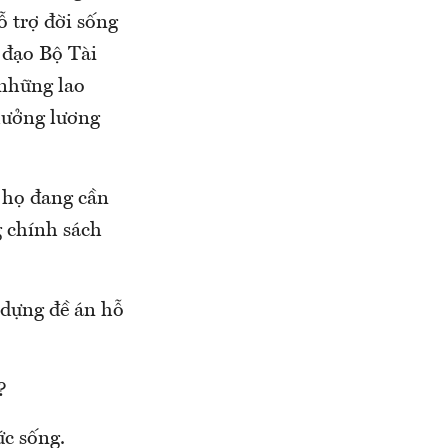
ỗ trợ đời sống
 đạo Bộ Tài
 những lao
hưởng lương
 họ đang cần
g chính sách
 dựng đề án hỗ
?
ức sống.