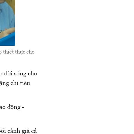
ợ thiết thực cho
ợ đời sống cho
ng chi tiêu
ao động -
ối cảnh giá cả