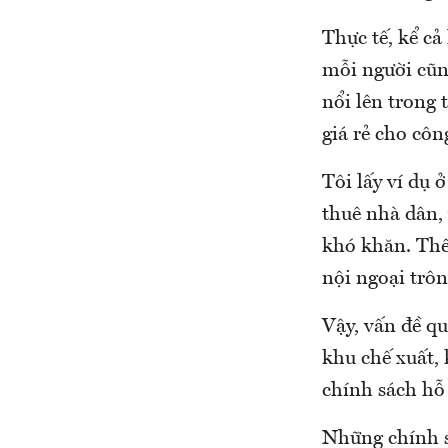
Thực tế, kể cả
mỗi người cũng
nổi lên trong 
giá rẻ cho cô
Tôi lấy ví dụ
thuê nhà dân, 
khó khăn. Thế
nội ngoại trôn
Vậy, vấn đề qu
khu chế xuất, 
chính sách hỗ 
Những chính s