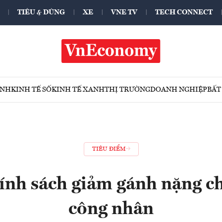
TIÊU & DÙNG
XE
VNE TV
TECH CONNECT
ÍNH
KINH TẾ SỐ
KINH TẾ XANH
THỊ TRƯỜNG
DOANH NGHIỆP
BẤT
TIÊU ĐIỂM
ính sách giảm gánh nặng ch
công nhân