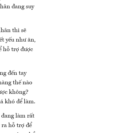
 nhân đang suy
nhân thì sẽ
ết yếu như ăn,
ể hỗ trợ được
ng đến tay
hàng thế nào
được không?
uá khó để làm.
 đang làm rất
 ra hỗ trợ để