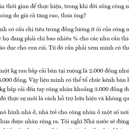
ần thời gian để thực hiện, trong khi đời sống công
óng do giá cả tăng cao, thưa ông?
ính cơ cấu chi tiêu trong đồng lương ít ỏi của công 
y họ đang phải chi bao nhiêu % cho các nhu cầu thi
giáo dục cho con cái. Từ đó cần phải xem mình có th
một kg rau bắp cải bán tại ruộng là 2.000 đồng như
6.000 đồng. Vậy liệu mình có thể tổ chức kênh bán 
 kg bắp cải đến tay công nhân khoảng 3.000 đồng 
đó thực sự mới là cách hỗ trợ hữu hiệu và không q
 mô hình nhà ở, nhà trẻ cho công nhân ở một số nơi
 chưa được nhân rộng ra. Tôi nghĩ Nhà nước sẽ đứng