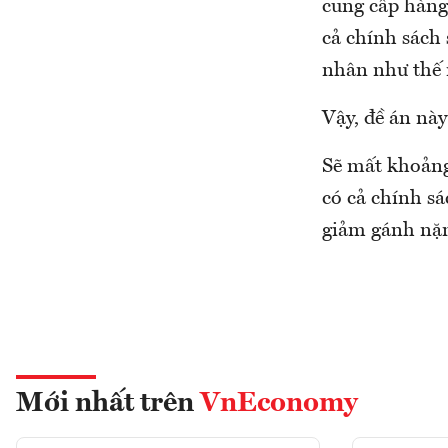
cung cấp hàng 
cả chính sách 
nhân như thế 
Vậy, đề án này
Sẽ mất khoảng 
có cả chính s
giảm gánh nặng
Mới nhất trên
VnEconomy