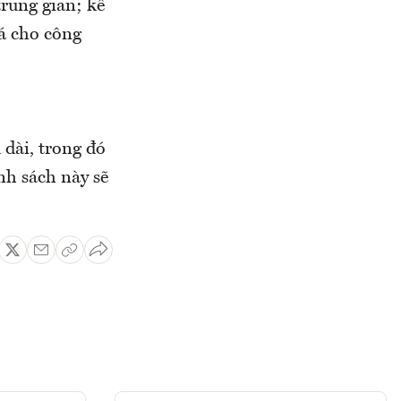
trung gian; kể
oá cho công
 dài, trong đó
nh sách này sẽ