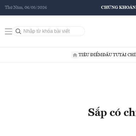
Thứ Năm, 06/08/2026
CHỨNG KHOÁN
TIÊU ĐIỂM
ĐẦU TƯ
TÀI CH
Sắp có ch