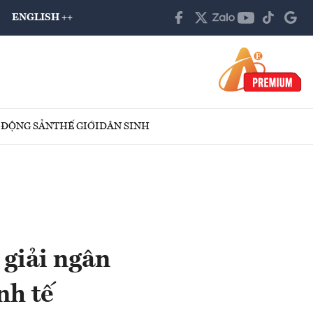
ENGLISH ++
 ĐỘNG SẢN
THẾ GIỚI
DÂN SINH
 giải ngân
nh tế