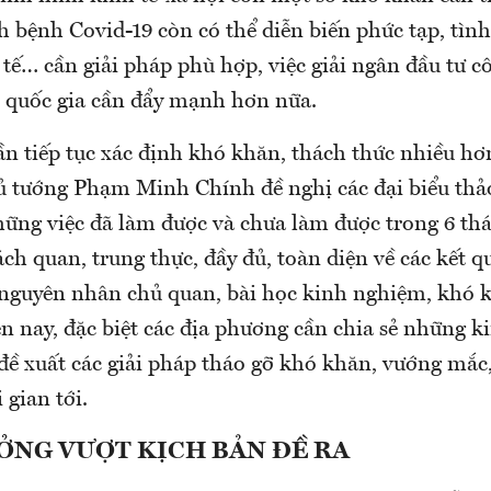
h bệnh Covid-19 còn có thể diễn biến phức tạp, tình
y tế… cần giải pháp phù hợp, việc giải ngân đầu tư 
u quốc gia cần đẩy mạnh hơn nữa.
 tiếp tục xác định khó khăn, thách thức nhiều hơn
hủ tướng Phạm Minh Chính đề nghị các đại biểu thả
những việc đã làm được và chưa làm được trong 6 t
h quan, trung thực, đầy đủ, toàn diện về các kết q
 nguyên nhân chủ quan, bài học kinh nghiệm, khó 
ện nay, đặc biệt các địa phương cần chia sẻ những 
đề xuất các giải pháp tháo gỡ khó khăn, vướng mắc
 gian tới.
ỞNG VƯỢT KỊCH BẢN ĐỀ RA