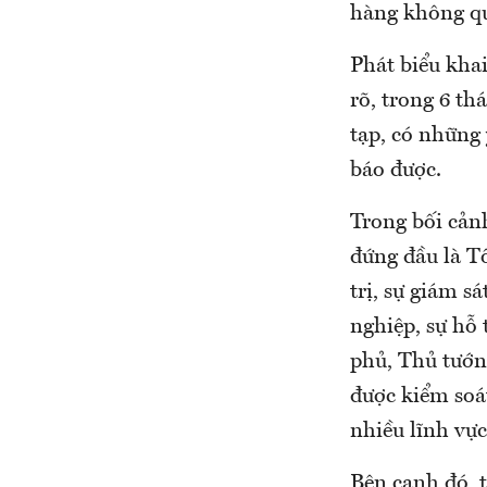
hàng không q
Phát biểu kha
rõ, trong 6 th
tạp, có những
báo được.
Trong bối cảnh
đứng đầu là T
trị, sự giám s
nghiệp, sự hỗ 
phủ, Thủ tướn
được kiểm soát
nhiều lĩnh vực
Bên cạnh đó, t