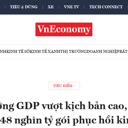
TIÊU & DÙNG
XE
VNE TV
TECH CONNECT
ÍNH
KINH TẾ SỐ
KINH TẾ XANH
THỊ TRƯỜNG
DOANH NGHIỆP
BẤT
TIÊU ĐIỂM
ng GDP vượt kịch bản cao,
48 nghìn tỷ gói phục hồi ki