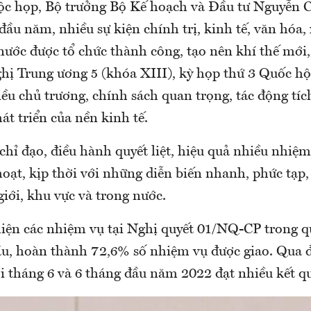
uộc họp, Bộ trưởng Bộ Kế hoạch và Đầu tư Nguyễn 
đầu năm, nhiều sự kiện chính trị, kinh tế, văn hóa,
nước được tổ chức thành công, tạo nên khí thế mới,
ghị Trung ương 5 (khóa XIII), kỳ họp thứ 3 Quốc h
ều chủ trương, chính sách quan trọng, tác động tíc
át triển của nền kinh tế.
hỉ đạo, điều hành quyết liệt, hiệu quả nhiều nhiệm 
oạt, kịp thời với những diễn biến nhanh, phức tạp
giới, khu vực và trong nước.
hiện các nhiệm vụ tại Nghị quyết 01/NQ-CP trong q
ầu, hoàn thành 72,6% số nhiệm vụ được giao. Qua đ
ội tháng 6 và 6 tháng đầu năm 2022 đạt nhiều kết qu