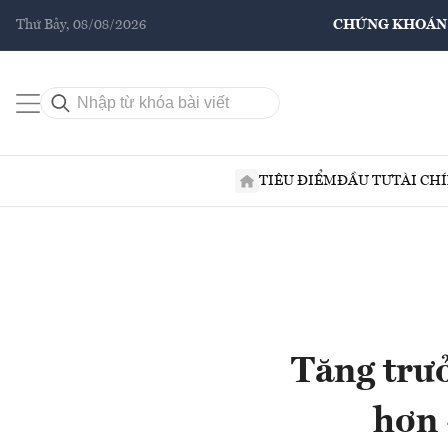
Thứ Bảy, 08/08/2026
CHỨNG KHOÁN
TIÊU ĐIỂM
ĐẦU TƯ
TÀI CH
Tăng trưở
hơn 