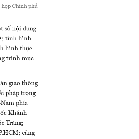
n họp Chính phủ
t số nội dung
2; tình hình
nh hình thực
ơng trình mục
 án giao thông
ải pháp trọng
c-Nam phía
 tốc Khánh
c Trăng;
TP.HCM; cảng