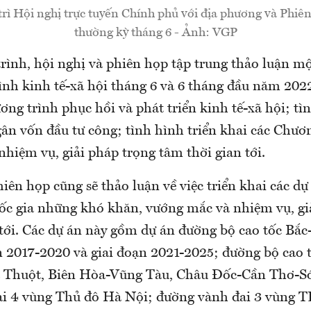
trì Hội nghị trực tuyến Chính phủ với địa phương và Phiê
thường kỳ tháng 6 - Ảnh: VGP
rình, hội nghị và phiên họp tập trung thảo luận mộ
ình kinh tế-xã hội tháng 6 và 6 tháng đầu năm 202
ơng trình phục hồi và phát triển kinh tế-xã hội; tì
gân vốn đầu tư công; tình hình triển khai các Chư
 nhiệm vụ, giải pháp trọng tâm thời gian tới.
iên họp cũng sẽ thảo luận về việc triển khai các dự
ốc gia những khó khăn, vướng mắc và nhiệm vụ, gi
 tới. Các dự án này gồm dự án đường bộ cao tốc Bắ
n 2017-2020 và giai đoạn 2021-2025; đường bộ cao
Thuột, Biên Hòa-Vũng Tàu, Châu Đốc-Cần Thơ-Só
i 4 vùng Thủ đô Hà Nội; đường vành đai 3 vùng 