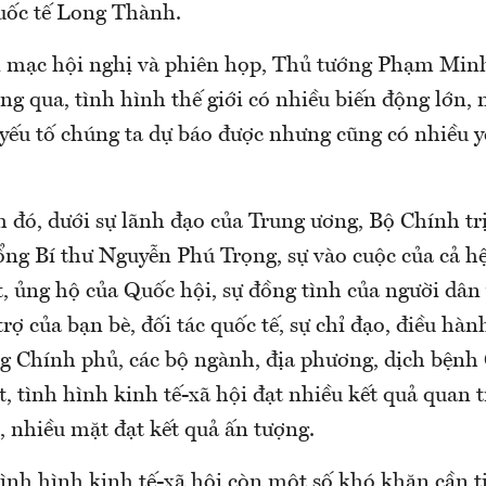
uốc tế Long Thành.
i mạc hội nghị và phiên họp, Thủ tướng Phạm Min
áng qua, tình hình thế giới có nhiều biến động lớn,
 yếu tố chúng ta dự báo được nhưng cũng có nhiều y
 đó, dưới sự lãnh đạo của Trung ương, Bộ Chính trị
ổng Bí thư Nguyễn Phú Trọng, sự vào cuộc của cả h
át, ủng hộ của Quốc hội, sự đồng tình của người dâ
trợ của bạn bè, đối tác quốc tế, sự chỉ đạo, điều hà
g Chính phủ, các bộ ngành, địa phương, dịch bệnh 
, tình hình kinh tế-xã hội đạt nhiều kết quả quan 
, nhiều mặt đạt kết quả ấn tượng.
ình hình kinh tế-xã hội còn một số khó khăn cần ti