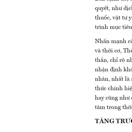
quyết, như dịc
thuốc, vật tư 
trình mục tiê
Nhấn mạnh cần
và thời cơ, T
thắn, chỉ rõ 
nhận định khác
nhân, nhất là
thức chính hi
hay cũng như 
tâm trong thời
TĂNG TRƯ