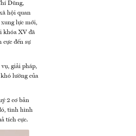
Chí Dũng,
 xã hội quan
 xung lực mới,
ội khóa XV đã
h cực đến sự
vụ, giải pháp,
, khó lường của
uý 2 cơ bản
ó, tình hình
ả tích cực.