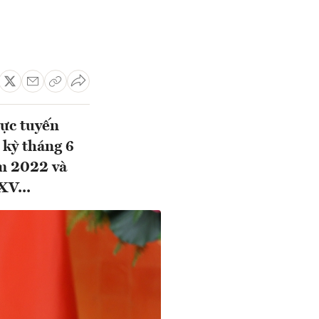
ực tuyến
kỳ tháng 6
ăm 2022 và
XV...