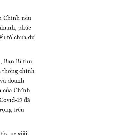
h Chính nêu
 nhanh, phức
ếu tố chưa dự
, Ban Bí thư,
ệ thống chính
n và doanh
nh của Chính
Covid-19 đã
trọng trên
ếp tục giải