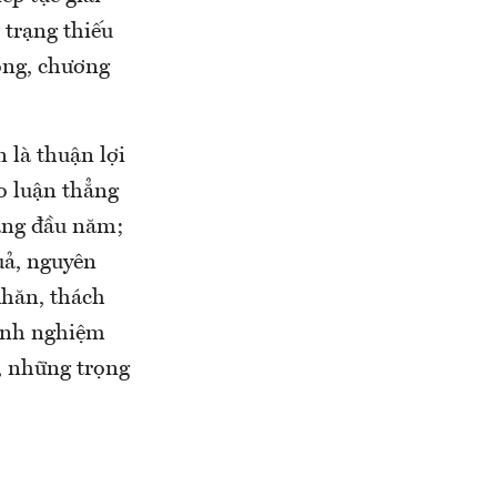
 trạng thiếu
công, chương
 là thuận lợi
o luận thẳng
háng đầu năm;
uả, nguyên
khăn, thách
kinh nghiệm
, những trọng