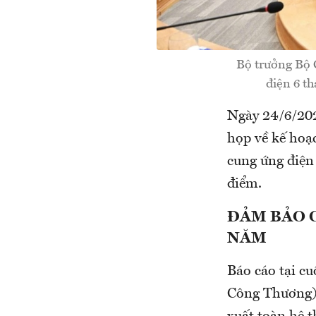
Bộ trưởng Bộ 
điện 6 t
Ngày 24/6/202
họp về kế hoạ
cung ứng điện 
điểm.
ĐẢM
BẢO 
NĂM
Báo cáo tại c
Công Thương),