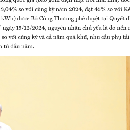
hống quốc gia (bao gồm điện mặt trời mái nhà) ước 
3,04% so với cùng kỳ năm 2024, đạt 45% so với 
ỷ kWh) được Bộ Công Thương phê duyệt tại Quyết đ
gày 15/12/2024, nguyên nhân chủ yếu là do nền n
 so với cùng kỳ và cả năm quá khứ, nhu cầu phụ tả
o từ đầu năm.