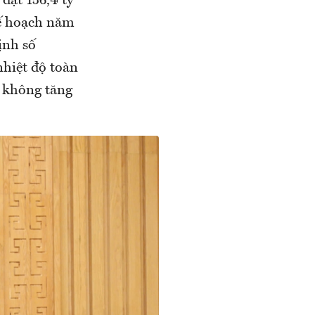
đạt 156,4 tỷ
Kế hoạch năm
ịnh số
hiệt độ toàn
i không tăng