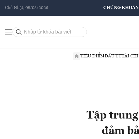
Chủ Nhật, 09/08/2026
CHỨNG KHOÁN
TIÊU ĐIỂM
ĐẦU TƯ
TÀI CH
Tập trung
đảm bả