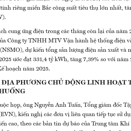
tính riêng miền Bắc công suất tiêu thụ lớn nhất, 
W).
ạch cung ứng điện trong các tháng còn lại của năm 
của Công ty TNHH MTV Vận hành hệ thống điện và
 (NSMO), dự kiến tổng sản lượng điện sản xuất và 
2025 ước đạt 331,4 tỷ kWh, tăng 7,39% so với năm 
Kế hoạch năm 2025.
 ĐỊA PHƯƠNG CHỦ ĐỘNG LINH HOẠT
 HUỐNG
 cuộc họp, ông Nguyễn Anh Tuấn, Tổng giám đốc T
EVN), kiến nghị các đơn vị liên quan tiếp tục sử dụ
iến cao, theo các bản tin dự báo của Trung tâm Kh