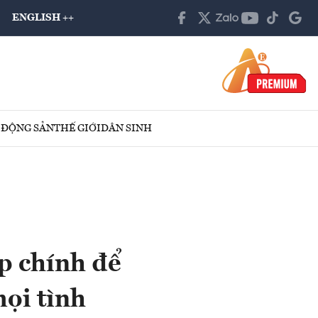
ENGLISH ++
 ĐỘNG SẢN
THẾ GIỚI
DÂN SINH
p chính để
ọi tình