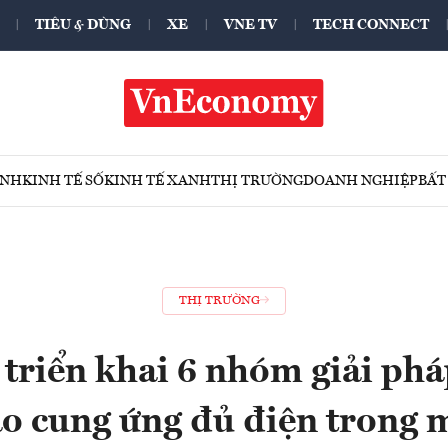
TIÊU & DÙNG
XE
VNE TV
TECH CONNECT
ÍNH
KINH TẾ SỐ
KINH TẾ XANH
THỊ TRƯỜNG
DOANH NGHIỆP
BẤT
THỊ TRƯỜNG
 triển khai 6 nhóm giải phá
o cung ứng đủ điện trong m