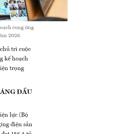
hoạch cung ứng
năm 2026.
hủ trì cuộc
ng kế hoạch
iện trọng
HÁNG ĐẦU
ện lực (Bộ
ợng điện sản