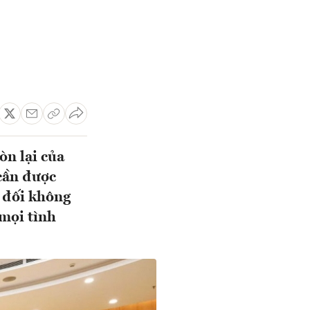
n lại của
cần được
t đối không
 mọi tình