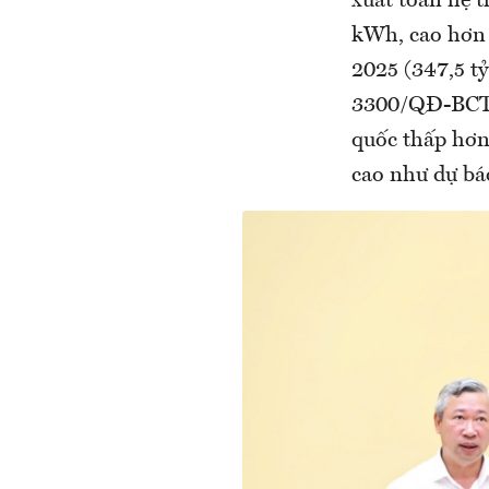
xuất toàn hệ t
kWh, cao hơn 
2025 (347,5 t
3300/QĐ-BCT n
quốc thấp hơn
cao như dự bá