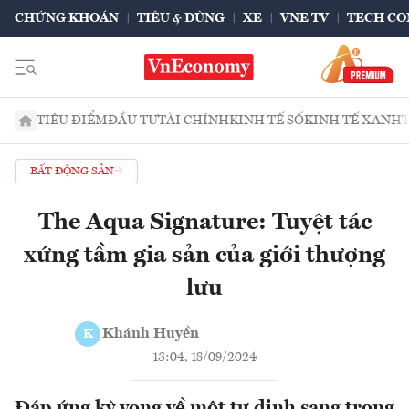
CHỨNG KHOÁN
TIÊU & DÙNG
XE
VNE TV
TECH CO
TIÊU ĐIỂM
ĐẦU TƯ
TÀI CHÍNH
KINH TẾ SỐ
KINH TẾ XANH
BẤT ĐỘNG SẢN
The Aqua Signature: Tuyệt tác
xứng tầm gia sản của giới thượng
lưu
Khánh Huyền
K
13:04, 18/09/2024
Đáp ứng kỳ vọng về một tư dinh sang trọng