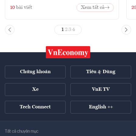
10
bài viết
Xem tất cả
2
1
2
3
4
Chứng khoán
Tiêu & Dùng
Xe
VnE TV
Tech Connect
English ++
Tất cả chuyên mục