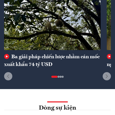
Ba giải pháp chiến lược nhằm cán mốc
xuất khẩu 74 tỷ USD
ngu
Dòng sự kiện