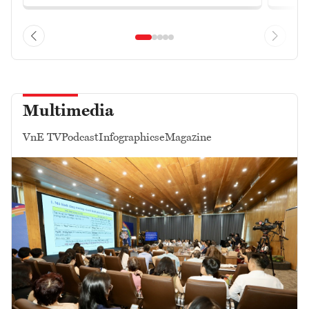
Multimedia
VnE TV
Podcast
Infographics
eMagazine