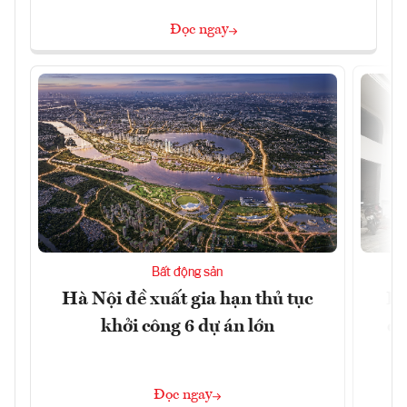
Đọc ngay
Bất động sản
Hà Nội đề xuất gia hạn thủ tục
Do
khởi công 6 dự án lớn
qu
Đọc ngay