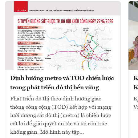
Định hướng metro và TOD chiến lược
K
trong phát triển đô thị bền vững
K
Phát triển đô thị theo định hướng giao
K
thông công cộng (TOD) kết hợp với mạng
V
lưới đường sắt đô thị (metro) là chiến lược
cốt lõi để giải quyết ùn tắc và tái cấu trúc
không gian. Mô hình này tập...