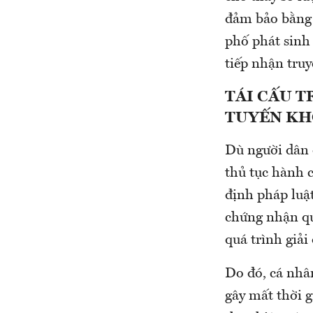
đảm bảo bằng q
phố phát sinh 
tiếp nhận truy
TÁI CẤU T
TUYẾN KH
Dù người dân đ
thủ tục hành 
định pháp luậ
chứng nhận quy
quá trình giải 
Do đó, cá nhân
gây mất thời g