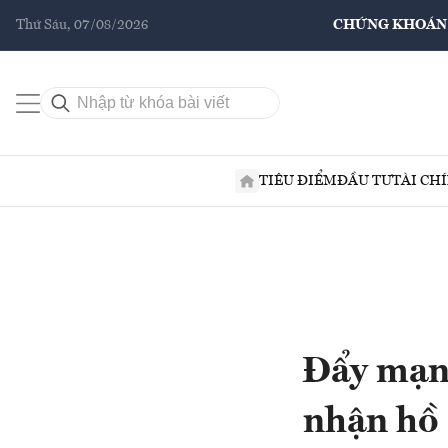
Thứ Sáu, 07/08/2026
CHỨNG KHOÁN
TIÊU ĐIỂM
ĐẦU TƯ
TÀI CH
Đẩy mạnh
nhận hồ 