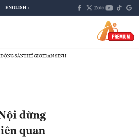
ENGLISH ++
 ĐỘNG SẢN
THẾ GIỚI
DÂN SINH
 Nội dừng
liên quan