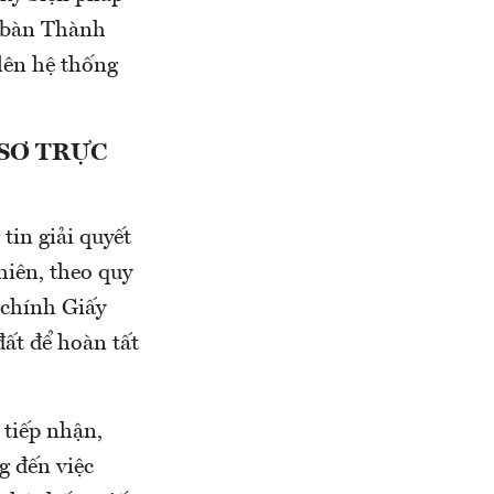
a bàn Thành
 lên hệ thống
 SƠ TRỰC
tin giải quyết
iên, theo quy
 chính Giấy
đất để hoàn tất
 tiếp nhận,
g đến việc