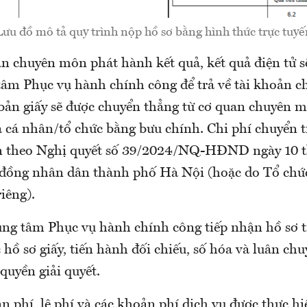
Lưu đồ mô tả quy trình nộp hồ sơ bằng hình thức trực tuyế
n chuyên môn phát hành kết quả, kết quả điện tử sẽ
âm Phục vụ hành chính công để trả về tài khoản c
 bản giấy sẽ được chuyển thẳng từ cơ quan chuyên m
a cá nhân/tổ chức bằng bưu chính. Chi phí chuyển t
ện theo Nghị quyết số 39/2024/NQ-HĐND ngày 10 
đồng nhân dân thành phố Hà Nội (hoặc do Tổ chức
iêng).
ng tâm Phục vụ hành chính công tiếp nhận hồ sơ t
hồ sơ giấy, tiến hành đối chiếu, số hóa và luân ch
quyền giải quyết.
n phí, lệ phí và các khoản phí dịch vụ được thực hi