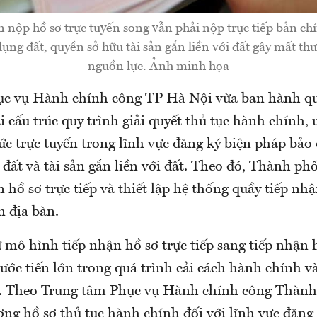
n nộp hồ sơ trực tuyến song vẫn phải nộp trực tiếp bản ch
ng đất, quyền sở hữu tài sản gắn liền với đất gây mất thư
nguồn lực. Ảnh minh họa
ục vụ Hành chính công TP Hà Nội vừa ban hành qu
 cấu trúc quy trình giải quyết thủ tục hành chính, 
c trực tuyến trong lĩnh vực đăng ký biện pháp bả
đất và tài sản gắn liền với đất. Theo đó, Thành ph
 hồ sơ trực tiếp và thiết lập hệ thống quầy tiếp nhậ
n địa bàn.
 mô hình tiếp nhận hồ sơ trực tiếp sang tiếp nhận 
ước tiến lớn trong quá trình cải cách hành chính v
. Theo Trung tâm Phục vụ Hành chính công Thành 
ợng hồ sơ thủ tục hành chính đối với lĩnh vực đăng