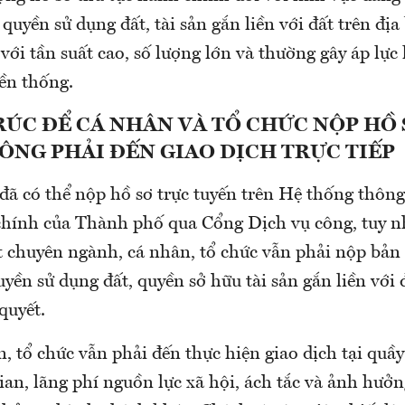
uyền sử dụng đất, tài sản gắn liền với đất trên đị
với tần suất cao, số lượng lớn và thường gây áp lực
ền thống.
RÚC ĐỂ CÁ NHÂN VÀ TỔ CHỨC NỘP HỒ
ÔNG PHẢI ĐẾN GIAO DỊCH TRỰC TIẾP
ã có thể nộp hồ sơ trực tuyến trên Hệ thống thông 
chính của Thành phố qua Cổng Dịch vụ công, tuy nh
t chuyên ngành, cá nhân, tổ chức vẫn phải nộp bản
ền sử dụng đất, quyền sở hữu tài sản gắn liền với 
quyết.
, tổ chức vẫn phải đến thực hiện giao dịch tại quầy
ian, lãng phí nguồn lực xã hội, ách tắc và ảnh hưởn