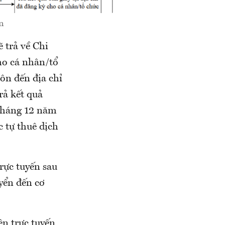
n
 trả về Chi
ho cá nhân/tổ
ôn đến địa chỉ
rả kết quả
tháng 12 năm
 tự thuê dịch
rực tuyến sau
uyển đến cơ
ện trực tuyến