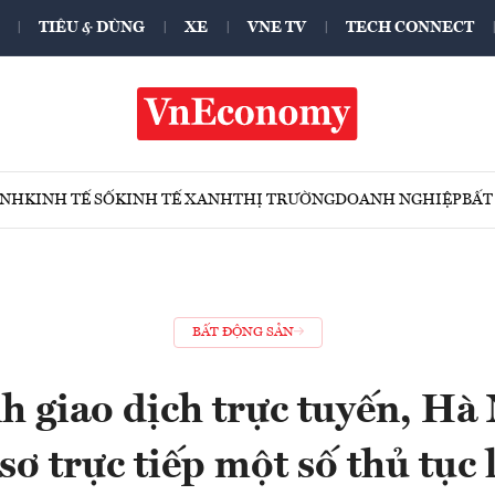
TIÊU & DÙNG
XE
VNE TV
TECH CONNECT
ÍNH
KINH TẾ SỐ
KINH TẾ XANH
THỊ TRƯỜNG
DOANH NGHIỆP
BẤT
BẤT ĐỘNG SẢN
 giao dịch trực tuyến, Hà
sơ trực tiếp một số thủ tục 