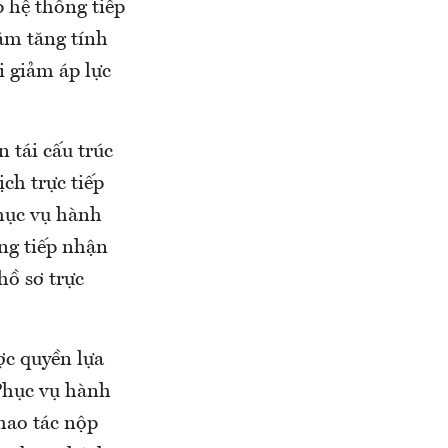
p hệ thống tiếp
hằm tăng tính
i giảm áp lực
 tái cấu trúc
ch trực tiếp
hục vụ hành
ừng tiếp nhận
hồ sơ trực
ợc quyền lựa
Phục vụ hành
thao tác nộp