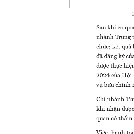
Sau khi cơ qua
nhánh Trung t
chức; kết quả
đã đăng ký củ
được thực hi
2024 của Hội 
vụ bưu chính r
Chi nhánh Tru
khi nhận được 
quan có thẩm 
Việc thanh toá