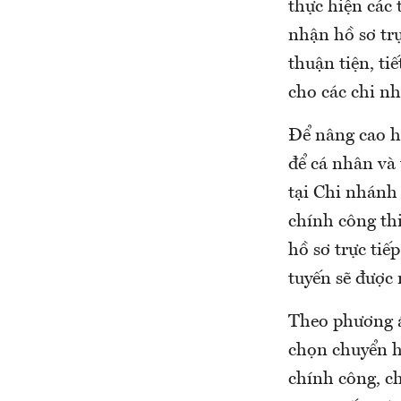
thực hiện các 
nhận hồ sơ trự
thuận tiện, ti
cho các chi n
Để nâng cao h
để cá nhân và 
tại Chi nhánh
chính công thi
hồ sơ trực tiế
tuyến sẽ được
Theo phương á
chọn chuyển h
chính công, ch