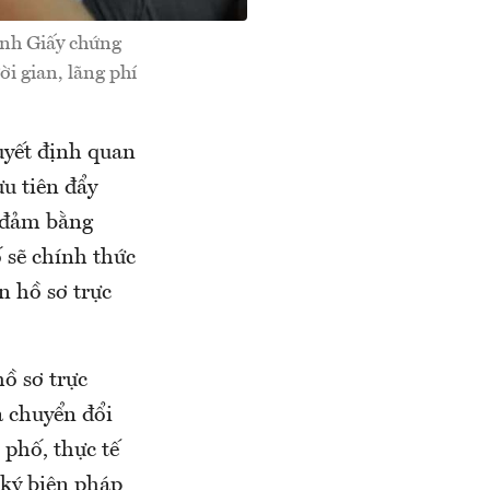
ính Giấy chứng
ời gian, lãng phí
yết định quan
ưu tiên đẩy
o đảm bằng
ố sẽ chính thức
n hồ sơ trực
hồ sơ trực
à chuyển đổi
phố, thực tế
 ký biện pháp