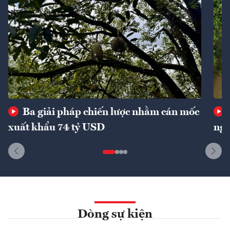
Ba giải pháp chiến lược nhằm cán mốc
xuất khẩu 74 tỷ USD
ngu
Dòng sự kiện