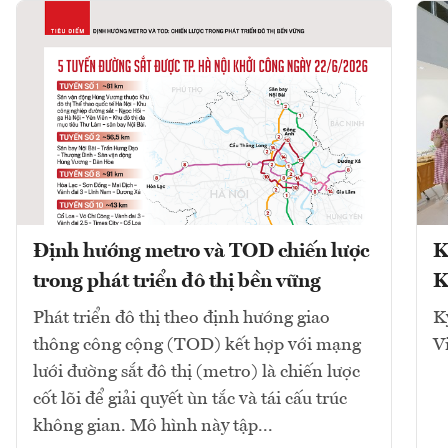
Định hướng metro và TOD chiến lược
K
trong phát triển đô thị bền vững
K
Phát triển đô thị theo định hướng giao
K
thông công cộng (TOD) kết hợp với mạng
V
lưới đường sắt đô thị (metro) là chiến lược
cốt lõi để giải quyết ùn tắc và tái cấu trúc
không gian. Mô hình này tập...