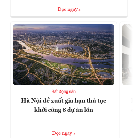
Đọc ngay
Bất động sản
Hà Nội đề xuất gia hạn thủ tục
Do
khởi công 6 dự án lớn
qu
Đọc ngay