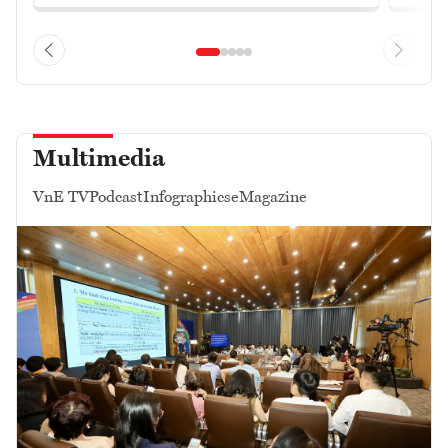
Multimedia
VnE TV
Podcast
Infographics
eMagazine