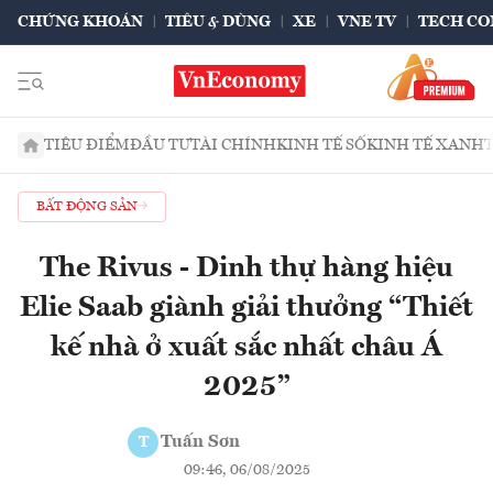
CHỨNG KHOÁN
TIÊU & DÙNG
XE
VNE TV
TECH CO
TIÊU ĐIỂM
ĐẦU TƯ
TÀI CHÍNH
KINH TẾ SỐ
KINH TẾ XANH
BẤT ĐỘNG SẢN
The Rivus - Dinh thự hàng hiệu
Elie Saab giành giải thưởng “Thiết
kế nhà ở xuất sắc nhất châu Á
2025”
Tuấn Sơn
T
09:46, 06/08/2025