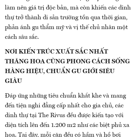
làm nên giá trị độc bản, mà còn khiến các dinh
thự trở thành di sản trường tồn qua thời gian,
phản ánh gu thẩm mỹ và vị thế chủ nhân một
cách sâu sắc.
NƠI KIẾN TRÚC XUẤT SẮC NHẤT
THĂNG HOA CÙNG PHONG CÁCH SỐNG
HÀNG HIỆU, CHUẨN GU GIỚI SIÊU
GIÀU
Đáp ứng những tiêu chuẩn khắt khe và mang
đến tiện nghi đẳng cấp nhất cho gia chủ, các
dinh thự tại The Rivus đều được kiến tạo với
diện tích lên đến 1.200 m2 như các biệt phủ xa
hoa. Tại đây, mỗi căn đều có hầm và hồ bơi