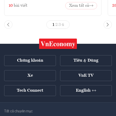
10
bài viết
Xem tất cả
2
1
2
3
4
Chứng khoán
Tiêu & Dùng
Xe
VnE TV
Tech Connect
English ++
Tất cả chuyên mục