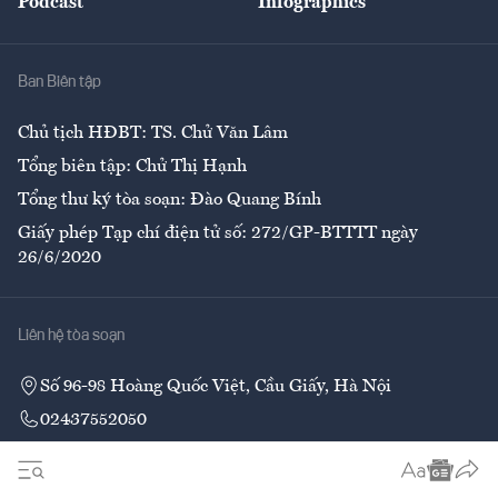
Podcast
Infographics
Giải trí
Y tế
Nhà
Ban Biên tập
Ẩm thực
Chủ tịch HĐBT: TS. Chử Văn Lâm
Tổng biên tập: Chử Thị Hạnh
Tổng thư ký tòa soạn: Đào Quang Bính
Giấy phép Tạp chí điện tử số: 272/GP-BTTTT ngày
26/6/2020
Liên hệ tòa soạn
Số 96-98 Hoàng Quốc Việt, Cầu Giấy, Hà Nội
02437552050
Liên hệ quảng cáo