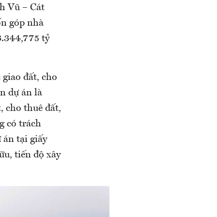
h Vũ – Cát
ốn góp nhà
3.344,775 tỷ
 giao đất, cho
n dự án là
, cho thuê đất,
g có trách
án tại giấy
ữu, tiến độ xây