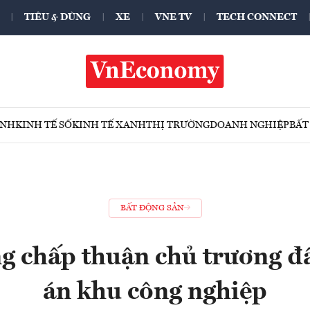
TIÊU & DÙNG
XE
VNE TV
TECH CONNECT
ÍNH
KINH TẾ SỐ
KINH TẾ XANH
THỊ TRƯỜNG
DOANH NGHIỆP
BẤT
BẤT ĐỘNG SẢN
g chấp thuận chủ trương đầ
án khu công nghiệp