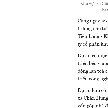
Khu vực xã Ch
bay
Cùng ngày 15/
trương đầu tư 
Tiên Lãng - K
ty cổ phần kh
Dự án có mục 
triển bền vững
động lan toả c
triển công ngh
Dự án khu côn
xã Chấn Hưng 
vốn góp nhà đ