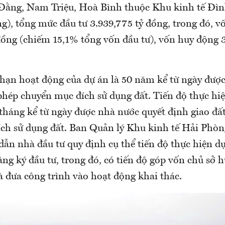
ằng, Nam Triệu, Hoà Bình thuộc Khu kinh tế Đìn
g), tổng mức đầu tư 3.939,775 tỷ đồng, trong đó, v
 đồng (chiếm 15,1% tổng vốn đầu tư), vốn huy động 
hạn hoạt động của dự án là 50 năm kể từ ngày được
phép chuyển mục đích sử dụng đất. Tiến độ thực hiệ
háng kể từ ngày được nhà nước quyết định giao đất
ch sử dụng đất. Ban Quản lý Khu kinh tế Hải Phòn
n nhà đầu tư quy định cụ thể tiến độ thực hiện dự 
g ký đầu tư, trong đó, có tiến độ góp vốn chủ sở h
à đưa công trình vào hoạt động khai thác.