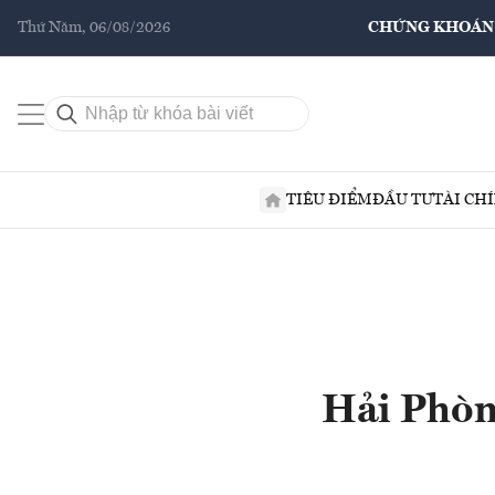
Thứ Năm, 06/08/2026
CHỨNG KHOÁN
TIÊU ĐIỂM
ĐẦU TƯ
TÀI CH
Hải Phòn