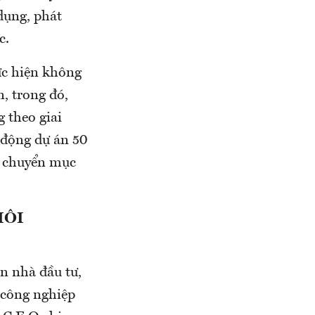
dụng, phát
c.
ực hiện không
, trong đó,
 theo giai
 động dự án 50
, chuyển mục
MÔI
n nhà đầu tư,
 công nghiệp