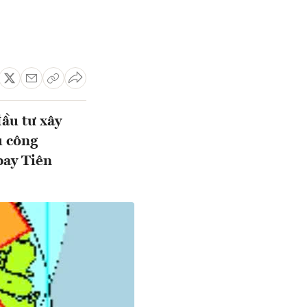
ầu tư xây
u công
bay Tiên