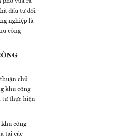
 phố vừa ra
hà đầu tư đối
ông nghiệp là
khu công
CÔNG
 thuận chủ
ng khu công
 tư thực hiện
g khu công
a tại các