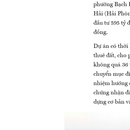
phường Bạch Đ
Hải (Hải Phòn
đầu tư 595 tỷ
đồng.
Dự án có thời 
thuê đất, cho 
không quá 36 t
chuyển mục đí
nhiệm hướng dẫ
chứng nhận đăn
dựng cơ bản v