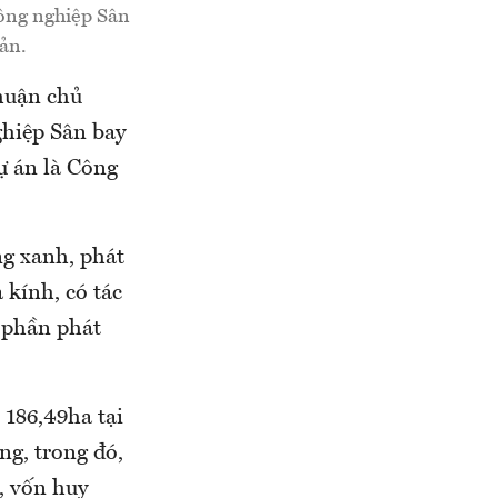
ông nghiệp Sân
sản.
huận chủ
ghiệp Sân bay
ự án là Công
ng xanh, phát
 kính, có tác
p phần phát
186,49ha tại
g, trong đó,
, vốn huy