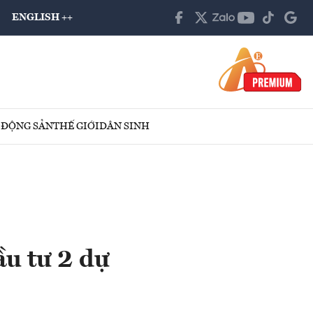
ENGLISH ++
 ĐỘNG SẢN
THẾ GIỚI
DÂN SINH
u tư 2 dự