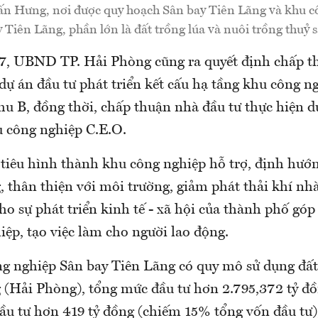
ấn Hưng, nơi được quy hoạch Sân bay Tiên Lãng và khu c
 Tiên Lãng, phần lớn là đất trồng lúa và nuôi trồng thuỷ 
7, UBND TP. Hải Phòng cũng ra quyết định chấp t
dự án đầu tư phát triển kết cấu hạ tầng khu công n
hu B, đồng thời, chấp thuận nhà đầu tư thực hiện d
u công nghiệp C.E.O.
tiêu hình thành khu công nghiệp hỗ trợ, định hướ
, thân thiện với môi trường, giảm phát thải khí nhà
ho sự phát triển kinh tế - xã hội của thành phố gó
iệp, tạo việc làm cho người lao động.
g nghiệp Sân bay Tiên Lãng có quy mô sử dụng đất 
(Hải Phòng), tổng mức đầu tư hơn 2.795,372 tỷ đồn
ầu tư hơn 419 tỷ đồng (chiếm 15% tổng vốn đầu tư)