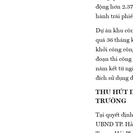
động hơn 2.376
hành trái phi
Dự án khu côn
quá 36 tháng k
khởi công côn
đoạn thi công
năm kết từ ng
đích sử dụng đ
THU HÚT 
TRƯỜNG
Tại quyết địn
UBND TP. Hải 