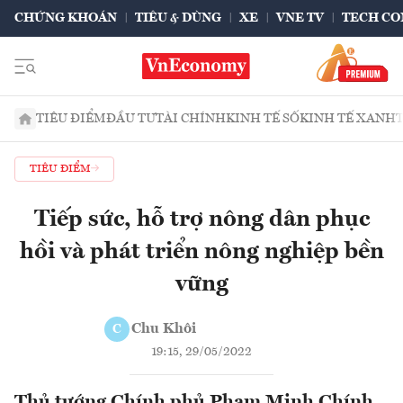
CHỨNG KHOÁN
TIÊU & DÙNG
XE
VNE TV
TECH CO
TIÊU ĐIỂM
ĐẦU TƯ
TÀI CHÍNH
KINH TẾ SỐ
KINH TẾ XANH
TIÊU ĐIỂM
Tiếp sức, hỗ trợ nông dân phục
hồi và phát triển nông nghiệp bền
vững
Chu Khôi
C
19:15, 29/05/2022
Thủ tướng Chính phủ Phạm Minh Chính