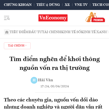
CHỨNG KHOÁN
TIÊU & DÙNG
XE
VNE TV
TECH CO
TIÊU ĐIỂM
ĐẦU TƯ
TÀI CHÍNH
KINH TẾ SỐ
KINH TẾ XANH
TÀI CHÍNH
Tìm điểm nghẽn để khơi thông
nguồn vốn ra thị trường
Hải Vân
H
17:24, 08/04/2024
Theo các chuyên gia, nguồn vốn dồi dào
nhưng doanh nghiệp và người dân vẫn rất