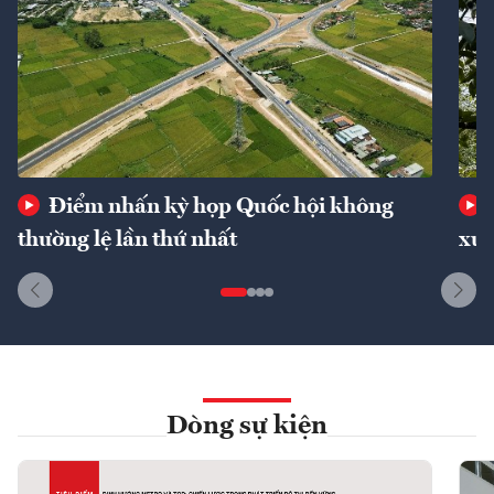
Điểm nhấn kỳ họp Quốc hội không
thường lệ lần thứ nhất
xuấ
Dòng sự kiện