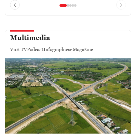
Multimedia
VnE TV
Podcast
Infographics
eMagazine