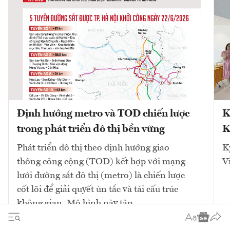
Định hướng metro và TOD chiến lược
K
trong phát triển đô thị bền vững
K
Phát triển đô thị theo định hướng giao
K
thông công cộng (TOD) kết hợp với mạng
V
lưới đường sắt đô thị (metro) là chiến lược
cốt lõi để giải quyết ùn tắc và tái cấu trúc
không gian. Mô hình này tập...
10
bài viết
Xem tất cả
2