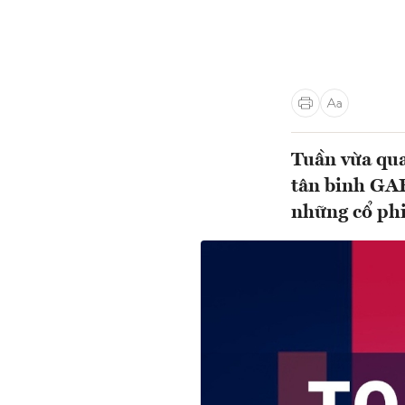
Tuần vừa qua
tân binh GAB
những cổ ph