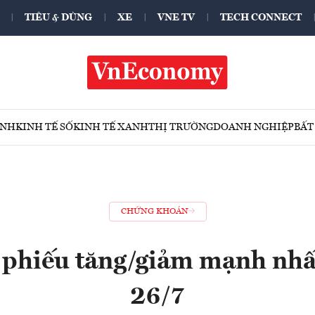
TIÊU & DÙNG
XE
VNE TV
TECH CONNECT
ÍNH
KINH TẾ SỐ
KINH TẾ XANH
THỊ TRƯỜNG
DOANH NGHIỆP
BẤT
CHỨNG KHOÁN
 phiếu tăng/giảm mạnh nhấ
26/7