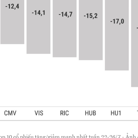
op 10 cổ phiếu tăng/giảm mạnh nhất tuần 22-26/7 - Ảnh 