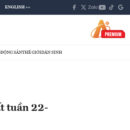
ENGLISH ++
 ĐỘNG SẢN
THẾ GIỚI
DÂN SINH
t tuần 22-