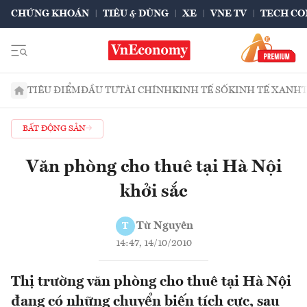
CHỨNG KHOÁN
TIÊU & DÙNG
XE
VNE TV
TECH CO
TIÊU ĐIỂM
ĐẦU TƯ
TÀI CHÍNH
KINH TẾ SỐ
KINH TẾ XANH
BẤT ĐỘNG SẢN
Văn phòng cho thuê tại Hà Nội
khởi sắc
Từ Nguyên
T
14:47, 14/10/2010
Thị trường văn phòng cho thuê tại Hà Nội
đang có những chuyển biến tích cực, sau