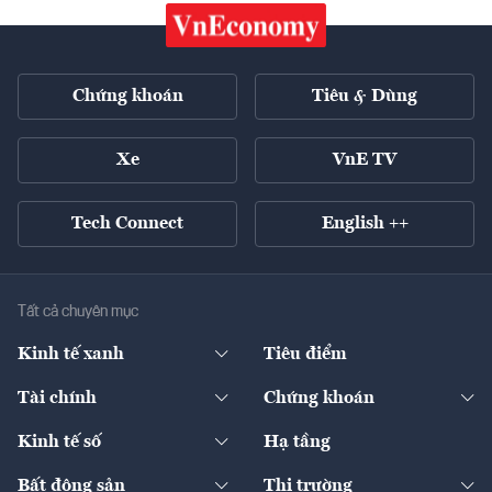
Chứng khoán
Tiêu & Dùng
Xe
VnE TV
Tech Connect
English ++
Tất cả chuyên mục
Kinh tế xanh
Tiêu điểm
Chuyển động xanh
Tài chính
Chứng khoán
Pháp lý
Ngân hàng
Doanh nghiệp niêm yết
Kinh tế số
Hạ tầng
Thương hiệu xanh
Thị trường vốn
Thị trường
Sản phẩm - Thị trường
Bất động sản
Thị trường