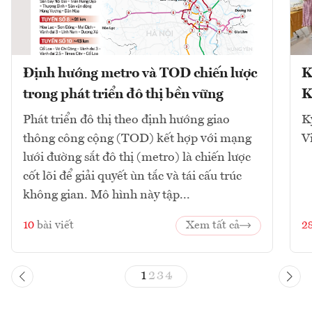
Định hướng metro và TOD chiến lược
K
trong phát triển đô thị bền vững
K
Phát triển đô thị theo định hướng giao
K
thông công cộng (TOD) kết hợp với mạng
V
lưới đường sắt đô thị (metro) là chiến lược
cốt lõi để giải quyết ùn tắc và tái cấu trúc
không gian. Mô hình này tập...
10
bài viết
Xem tất cả
2
1
2
3
4