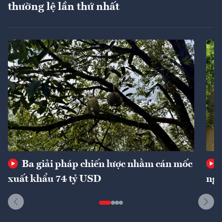
thường lệ lần thứ nhất
Ba giải pháp chiến lược nhằm cán mốc
xuất khẩu 74 tỷ USD
ngu