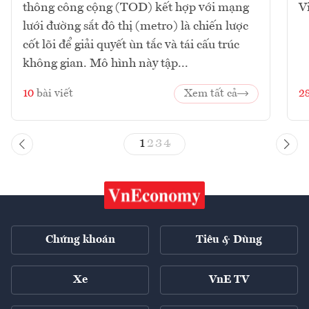
thông công cộng (TOD) kết hợp với mạng
V
lưới đường sắt đô thị (metro) là chiến lược
cốt lõi để giải quyết ùn tắc và tái cấu trúc
không gian. Mô hình này tập...
10
bài viết
Xem tất cả
2
1
2
3
4
Chứng khoán
Tiêu & Dùng
Xe
VnE TV