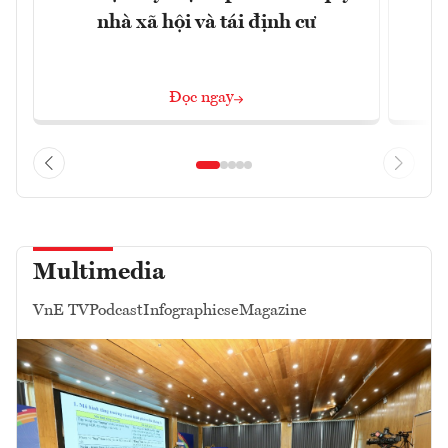
nhà xã hội và tái định cư
sở
Đọc ngay
Multimedia
VnE TV
Podcast
Infographics
eMagazine