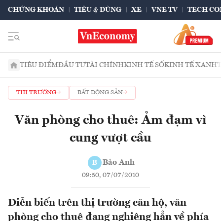
CHỨNG KHOÁN
TIÊU & DÙNG
XE
VNE TV
TECH CO
TIÊU ĐIỂM
ĐẦU TƯ
TÀI CHÍNH
KINH TẾ SỐ
KINH TẾ XANH
THỊ TRƯỜNG
BẤT ĐỘNG SẢN
Văn phòng cho thuê: Ảm đạm vì
cung vượt cầu
Bảo Anh
B
09:50, 07/07/2010
Diễn biến trên thị trường căn hộ, văn
phòng cho thuê đang nghiêng hẳn về phía