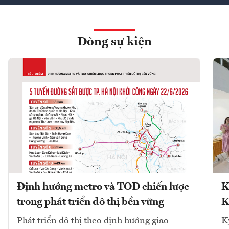
Dòng sự kiện
Định hướng metro và TOD chiến lược
K
trong phát triển đô thị bền vững
K
Phát triển đô thị theo định hướng giao
K