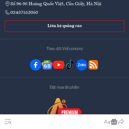
Số 96-98 Hoàng Quốc Việt, Cầu Giấy, Hà Nội
02437552050
Liên hệ quảng cáo
Theo dõi VnEconomy
Đặt mua ấn phẩm