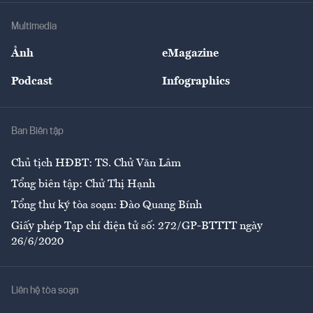
Doanh nghiệp
Địa phương
Thị trường
Bảo hiểm
Multimedia
Sự kiện
Nhân lực
Ảnh
eMagazine
Đẹp +
An sinh
Podcast
Infographics
Giải trí
Y tế
Nhà
Ban Biên tập
Ẩm thực
Chủ tịch HĐBT: TS. Chử Văn Lâm
Tổng biên tập: Chử Thị Hạnh
Tổng thư ký tòa soạn: Đào Quang Bính
Giấy phép Tạp chí điện tử số: 272/GP-BTTTT ngày
26/6/2020
Liên hệ tòa soạn