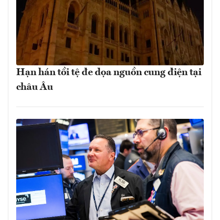
Hạn hán tồi tệ đe dọa nguồn cung điện tại
châu Âu