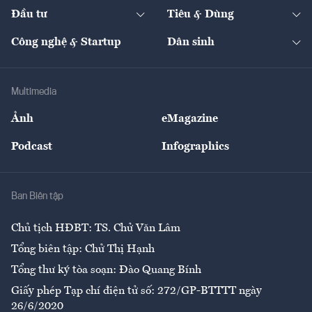
Chuyển động 24h
Đối thoại
The Guide
Video
Đầu tư
Tiêu & Dùng
Quản trị số
Cafe BĐS
Thị trường
Kinh doanh
Kết nối
Tạp chí kinh tế Việt Nam
eMagazine
Nhà đầu tư
Du lịch
Công nghệ & Startup
Dân sinh
Tư vấn
Nông sản
Doanh nhân
Tư vấn Tiêu & Dùng
Infographics
Hạ tầng
Sức khỏe
Khung pháp lý
Doanh nghiệp
Địa phương
Thị trường
Bảo hiểm
Multimedia
Sự kiện
Nhân lực
Ảnh
eMagazine
Đẹp +
An sinh
Podcast
Infographics
Giải trí
Y tế
Nhà
Ban Biên tập
Ẩm thực
Chủ tịch HĐBT: TS. Chử Văn Lâm
Tổng biên tập: Chử Thị Hạnh
Tổng thư ký tòa soạn: Đào Quang Bính
Giấy phép Tạp chí điện tử số: 272/GP-BTTTT ngày
26/6/2020