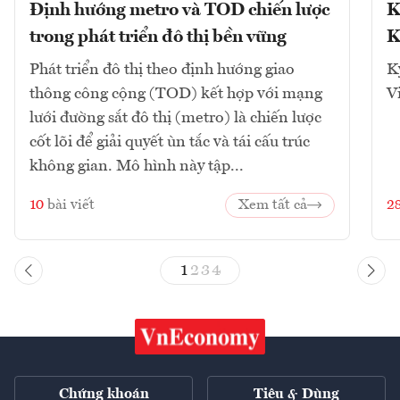
Định hướng metro và TOD chiến lược
K
trong phát triển đô thị bền vững
K
Phát triển đô thị theo định hướng giao
K
thông công cộng (TOD) kết hợp với mạng
V
lưới đường sắt đô thị (metro) là chiến lược
cốt lõi để giải quyết ùn tắc và tái cấu trúc
không gian. Mô hình này tập...
10
bài viết
Xem tất cả
2
1
2
3
4
Chứng khoán
Tiêu & Dùng