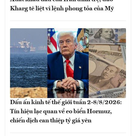
Kharg tê liệt vì lệnh phong tỏa của Mỹ
Dấu ấn kinh tế thế giới tuần 2-8/8/2026:
Tín hiệu lạc quan về eo biển Hormuz,
chiến dịch can thiệp tỷ giá yên