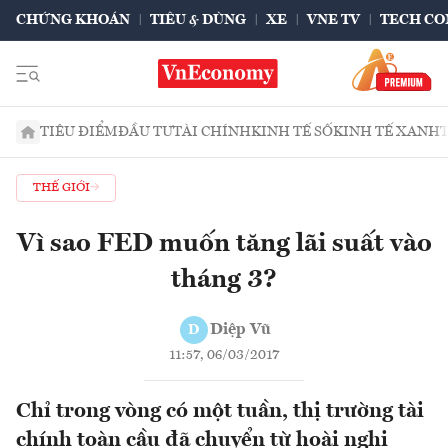
CHỨNG KHOÁN
TIÊU & DÙNG
XE
VNE TV
TECH CO
TIÊU ĐIỂM
ĐẦU TƯ
TÀI CHÍNH
KINH TẾ SỐ
KINH TẾ XANH
THẾ GIỚI
Vì sao FED muốn tăng lãi suất vào
tháng 3?
Diệp Vũ
D
11:57, 06/03/2017
Chỉ trong vòng có một tuần, thị trường tài
chính toàn cầu đã chuyển từ hoài nghi