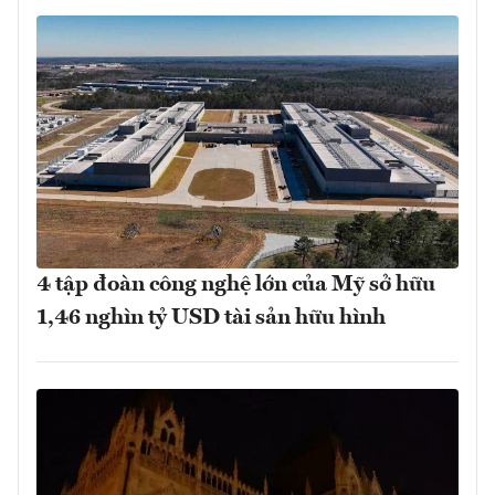
4 tập đoàn công nghệ lớn của Mỹ sở hữu
1,46 nghìn tỷ USD tài sản hữu hình