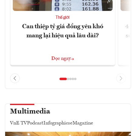
Thế giới
Can thiệp tỷ giá đồng yên khó
4 t
mang lại hiệu quả lâu dài?
sở 
Đọc ngay
Multimedia
VnE TV
Podcast
Infographics
eMagazine