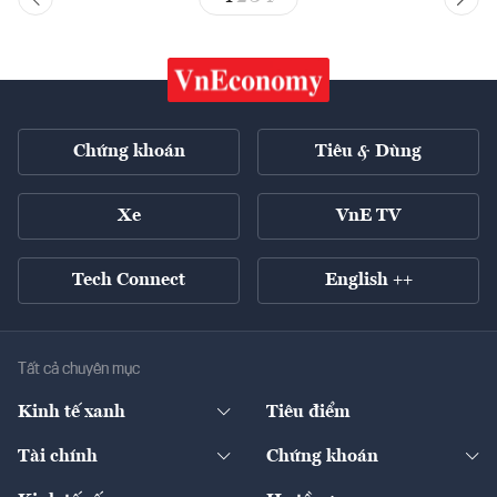
Chứng khoán
Tiêu & Dùng
Xe
VnE TV
Tech Connect
English ++
Tất cả chuyên mục
Kinh tế xanh
Tiêu điểm
Chuyển động xanh
Tài chính
Chứng khoán
Pháp lý
Ngân hàng
Doanh nghiệp niêm yết