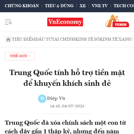
CHỨNG KHOÁN
TIÊU & DÙNG
XE
VNE TV
TECH CO
TIÊU ĐIỂM
ĐẦU TƯ
TÀI CHÍNH
KINH TẾ SỐ
KINH TẾ XANH
THẾ GIỚI
Trung Quốc tính hỗ trợ tiền mặt
để khuyến khích sinh đẻ
Điệp Vũ
Đ
14:10, 04/07/2025
Trung Quốc đã xóa chính sách một con từ
cách đây gần 1 thập kỷ, nhưng đến năm