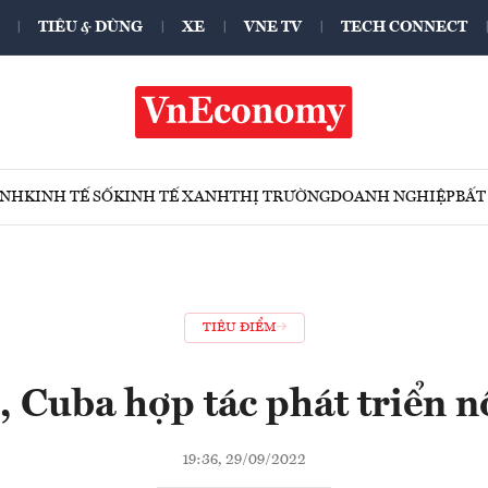
TIÊU & DÙNG
XE
VNE TV
TECH CONNECT
ÍNH
KINH TẾ SỐ
KINH TẾ XANH
THỊ TRƯỜNG
DOANH NGHIỆP
BẤT
TIÊU ĐIỂM
 Cuba hợp tác phát triển 
19:36, 29/09/2022