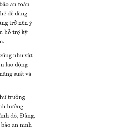
 bảo an toàn
 hề dễ dàng
àng trở nên ý
n hỗ trợ kỹ
c.
 cũng như vật
ồn lao động
năng suất và
Thứ trưởng
ảnh hưởng
cảnh đó, Đảng,
m bảo an ninh