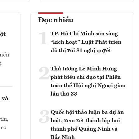
Đọc nhiều
1
TP. Hồ Chí Minh sẵn sàng
ột
“kích hoạt” Luật Phát triển
đô thị với 81 nghị quyết
 nền
ị
2
Thủ tướng Lê Minh Hưng
phát biểu chỉ đạo tại Phiên
toàn thể Hội nghị Ngoại giao
lần thứ 33
 và
3
Quốc hội thảo luận ba dự án
thi,
luật, xem xét thành lập hai
 cơ
thành phố Quảng Ninh và
Bắc Ninh