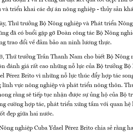
 giai đoạn I và II cũng đã đạt kết quả tốt đẹp. Hai 
 và triển khai các dự án nông nghiệp - thủy sản khác
ày, Thứ trưởng Bộ Nông nghiệp và Phát triển Nông
g đã có buổi gặp gỡ Đoàn công tác Bộ Nông nghi
ng trao đổi về đảm bảo an ninh lương thực.
gỡ, Thứ trưởng Trần Thanh Nam cho biết Bộ Nông 
ôn đánh giá rất cao những nỗ lực của Bộ trưởng B
l Pérez Brito vì những nỗ lực thúc đẩy hợp tác so
g lĩnh vực nông nghiệp và phát triển nông thôn. Th
g rằng sẽ tiếp tục nhận được sự ủng hộ của Bộ t
ng cường hợp tác, phát triển xứng tầm với quan hệ
ốt đẹp giữa hai nước.
Nông nghiệp Cuba Ydael Pérez Brito chia sẻ rằng ha