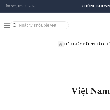
Thứ Sáu, 07/08/2026
CHỨNG KHOÁN
TIÊU ĐIỂM
ĐẦU TƯ
TÀI CH
Việt Nam,