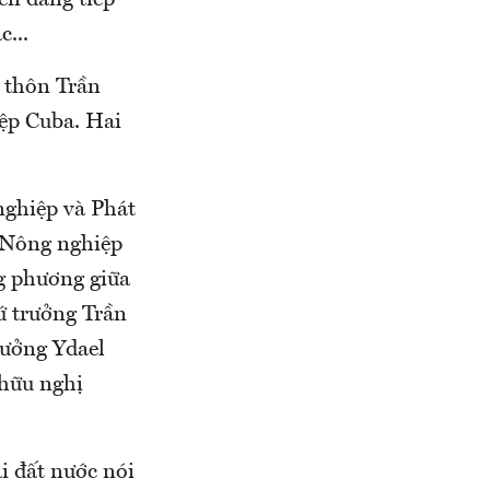
bên đang tiếp
...
 thôn Trần
ệp Cuba. Hai
nghiệp và Phát
ộ Nông nghiệp
ng phương giữa
ứ trưởng Trần
rưởng Ydael
 hữu nghị
i đất nước nói