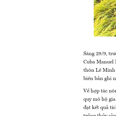
Sáng 29/9, tr
Cuba Manuel M
thôn Lê Minh 
biên bản ghi n
Về hợp tác nôn
quy mô hộ gia 
đạt kết quả tí