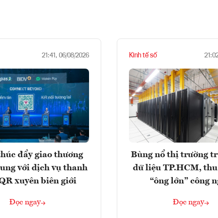
Kinh tế số
21:41, 06/08/2026
21:0
húc đẩy giao thương
Bùng nổ thị trường t
rung với dịch vụ thanh
dữ liệu TP.HCM, thu
QR xuyên biên giới
“ông lớn” công 
Đọc ngay
Đọc ngay