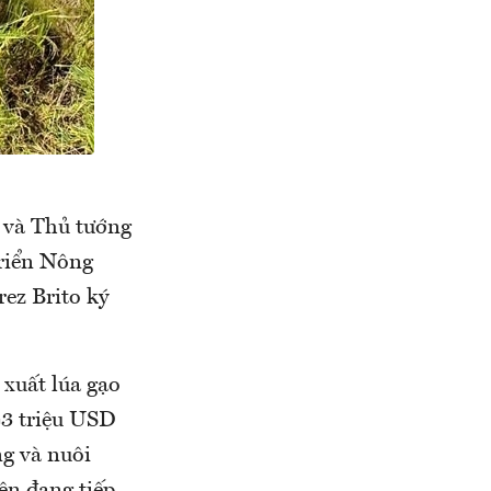
 và Thủ tướng
riển Nông
ez Brito ký
 xuất lúa gạo
43 triệu USD
ng và nuôi