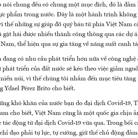
bộ nói chung đều có chung một mục đích, đó là đảm
hực phẩm trong nước. Đây là một hành trình không
vì thế những sự giúp đỡ quý báu từ phía Việt Nam c
ã gặt hái được nhiều thành công thông qua các dự á
 Nam, thể hiện qua sự gia tăng về năng suất canh tá
a đang có nhu cầu phát triển hơn nữa về công nghệ
ự phát triển của đất nước sẽ kéo theo việc giảm ngu
miền núi, vì thế chúng tôi nhắm đến mục tiêu tăng 
g Ydael Pérez Brito cho biết.
hững khó khăn của nước bạn do đại dịch Covid-19, 
m cho biết, Việt Nam cũng là một quốc gia chịu 
 tác động từ đại dịch Covid-19 vừa qua. Trong bối 
hỉ đạo phải tự lực, tự cường, giữ thế chủ động đả