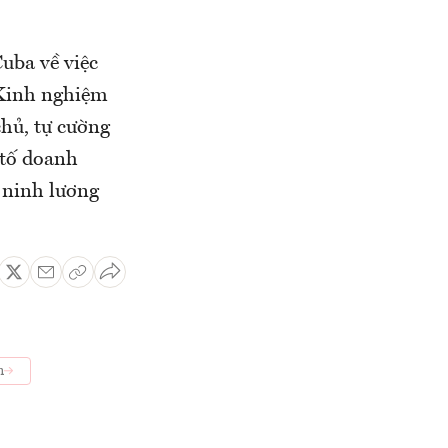
uba về việc
"Kinh nghiệm
chủ, tự cường
 tố doanh
 ninh lương
m