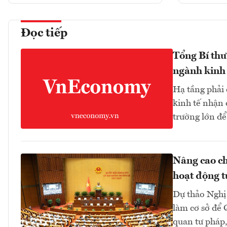
Đọc tiếp
Tổng Bí thư
ngành kinh 
Hạ tầng phải
kinh tế nhận 
trường lớn để
Nâng cao ch
hoạt động t
Dự thảo Nghị 
làm cơ sở để 
quan tư pháp,