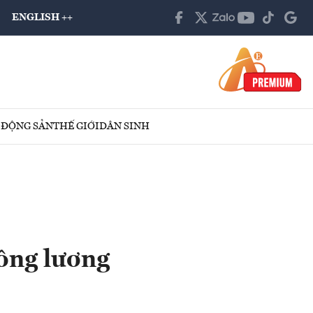
ENGLISH ++
 ĐỘNG SẢN
THẾ GIỚI
DÂN SINH
nông lương