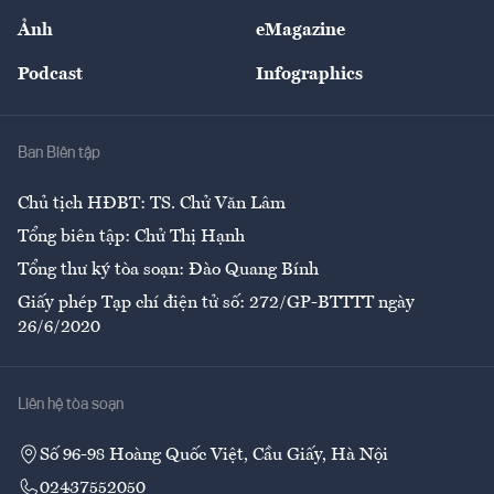
Sự kiện
Nhân lực
Ảnh
eMagazine
Đẹp +
An sinh
Podcast
Infographics
Giải trí
Y tế
Nhà
Ban Biên tập
Ẩm thực
Chủ tịch HĐBT: TS. Chử Văn Lâm
Tổng biên tập: Chử Thị Hạnh
Tổng thư ký tòa soạn: Đào Quang Bính
Giấy phép Tạp chí điện tử số: 272/GP-BTTTT ngày
26/6/2020
Liên hệ tòa soạn
Số 96-98 Hoàng Quốc Việt, Cầu Giấy, Hà Nội
02437552050