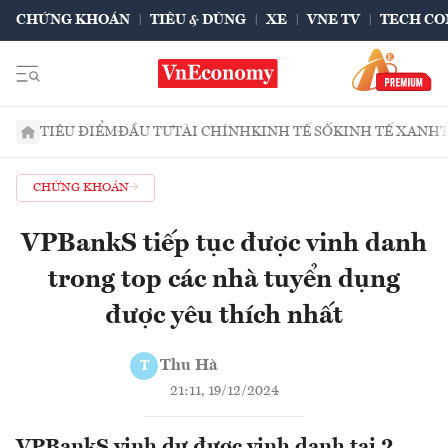
CHỨNG KHOÁN
TIÊU & DÙNG
XE
VNE TV
TECH CO
TIÊU ĐIỂM
ĐẦU TƯ
TÀI CHÍNH
KINH TẾ SỐ
KINH TẾ XANH
CHỨNG KHOÁN
VPBankS tiếp tục được vinh danh
trong top các nhà tuyển dụng
được yêu thích nhất
Thu Hà
T
21:11, 19/12/2024
VPBankS vinh dự được vinh danh tại 2