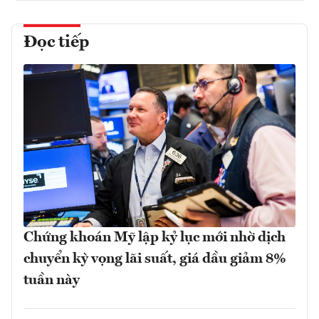
Đọc tiếp
Chứng khoán Mỹ lập kỷ lục mới nhờ dịch
chuyển kỳ vọng lãi suất, giá dầu giảm 8%
tuần này