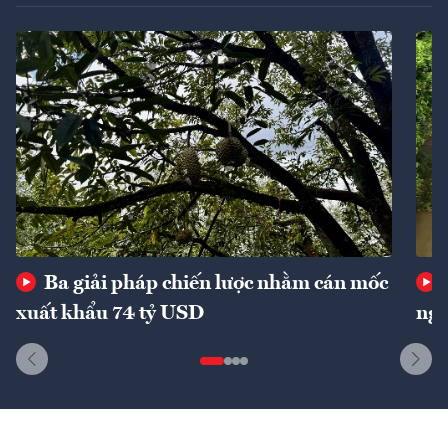
Ba giải pháp chiến lược nhằm cán mốc
xuất khẩu 74 tỷ USD
ngu