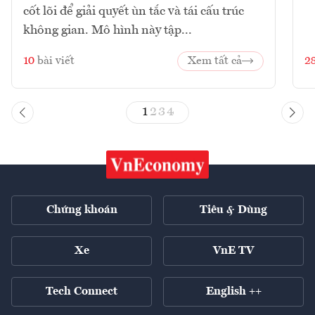
cốt lõi để giải quyết ùn tắc và tái cấu trúc
không gian. Mô hình này tập...
10
bài viết
Xem tất cả
2
1
2
3
4
Chứng khoán
Tiêu & Dùng
Xe
VnE TV
Tech Connect
English ++