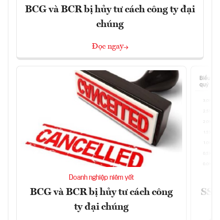
BCG và BCR bị hủy tư cách công ty đại
chúng
Đọc ngay
Doanh nghiệp niêm yết
BCG và BCR bị hủy tư cách công
SSI 
ty đại chúng