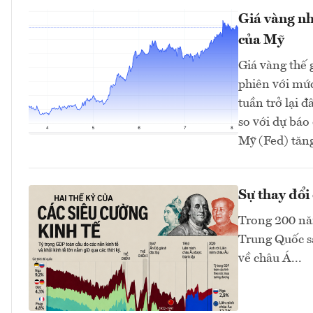
Giá vàng nh
của Mỹ
Giá vàng thế 
phiên với mứ
tuần trở lại 
so với dự bá
Mỹ (Fed) tăng 
Sự thay đổi 
Trong 200 năm
Trung Quốc sa
về châu Á...