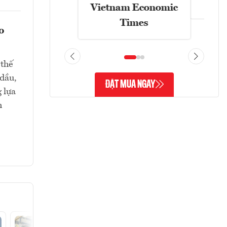
Vietnam Economic
Times
o
 thế
 dầu,
ĐẶT MUA NGAY
 lựa
h