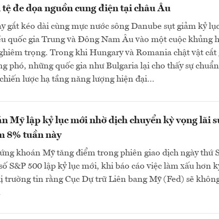
 tệ đe dọa nguồn cung điện tại châu Âu
y gắt kéo dài cùng mực nước sông Danube sụt giảm kỷ lụ
ều quốc gia Trung và Đông Nam Âu vào một cuộc khủng 
ghiêm trọng. Trong khi Hungary và Romania chật vật cắt
ng phó, những quốc gia như Bulgaria lại cho thấy sự chuẩn
 chiến lược hạ tầng năng lượng hiện đại…
 Mỹ lập kỷ lục mới nhờ dịch chuyển kỳ vọng lãi s
m 8% tuần này
ứng khoán Mỹ tăng điểm trong phiên giao dịch ngày thứ 
ỉ số S&P 500 lập kỷ lục mới, khi báo cáo việc làm xấu hơn k
ị trường tin rằng Cục Dự trữ Liên bang Mỹ (Fed) sẽ khôn
.