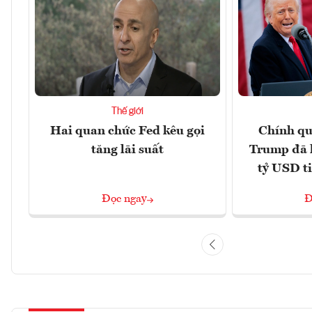
Thế giới
Hai quan chức Fed kêu gọi
Chính qu
tăng lãi suất
Trump đã 
tỷ USD t
Đọc ngay
Đ