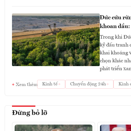
Đức cứu rừn
khoan dầu: 
Trong khi Đứ
kỷ đấu tranh 
khai khoáng v
chọn khác nha
phát triển x
Kinh tế
Chuyển động 24h
Kinh 
Xem thêm
Đừng bỏ lỡ