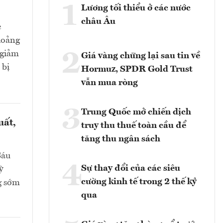
1
Lương tối thiểu ở các nước
châu Âu
c
hoảng
2
 giảm
Giá vàng chững lại sau tin về
 bị
Hormuz, SPDR Gold Trust
vẫn mua ròng
3
Trung Quốc mở chiến dịch
uất,
truy thu thuế toàn cầu để
tăng thu ngân sách
Sáu
4
Sự thay đổi của các siêu
ỳ
cường kinh tế trong 2 thế kỷ
g sớm
qua