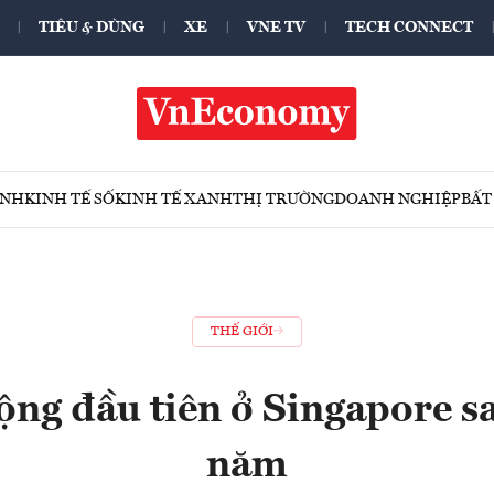
TIÊU & DÙNG
XE
VNE TV
TECH CONNECT
ÍNH
KINH TẾ SỐ
KINH TẾ XANH
THỊ TRƯỜNG
DOANH NGHIỆP
BẤT
THẾ GIỚI
ộng đầu tiên ở Singapore s
năm