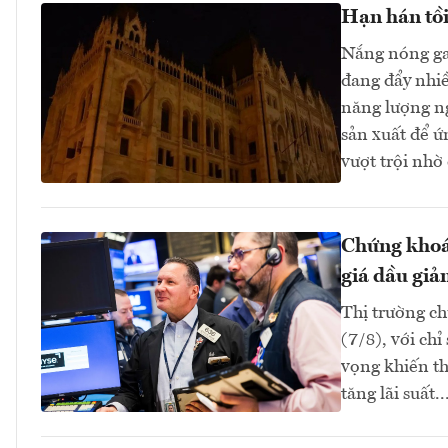
Hạn hán tồi
Nắng nóng ga
đang đẩy nhi
năng lượng n
sản xuất để ứ
vượt trội nhờ
Chứng khoán
giá dầu giả
Thị trường ch
(7/8), với ch
vọng khiến th
tăng lãi suất..