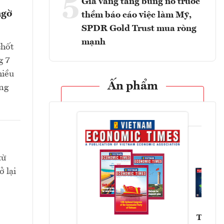
5
Giá vàng tăng bùng nổ trước
ngờ
thềm báo cáo việc làm Mỹ,
SPDR Gold Trust mua ròng
mạnh
chốt
g 7
hiều
Ấn phẩm
ang
từ
 lại
Tạp chí