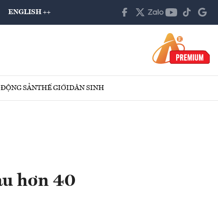
ENGLISH ++
 ĐỘNG SẢN
THẾ GIỚI
DÂN SINH
au hơn 40