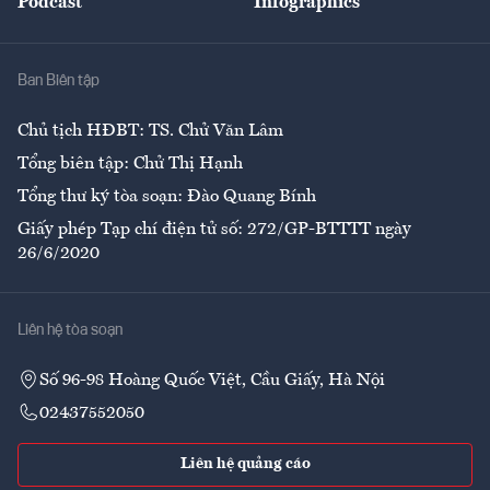
Podcast
Infographics
Giải trí
Y tế
Nhà
Ban Biên tập
Ẩm thực
Chủ tịch HĐBT: TS. Chử Văn Lâm
Tổng biên tập: Chử Thị Hạnh
Tổng thư ký tòa soạn: Đào Quang Bính
Giấy phép Tạp chí điện tử số: 272/GP-BTTTT ngày
26/6/2020
Liên hệ tòa soạn
Số 96-98 Hoàng Quốc Việt, Cầu Giấy, Hà Nội
02437552050
Liên hệ quảng cáo