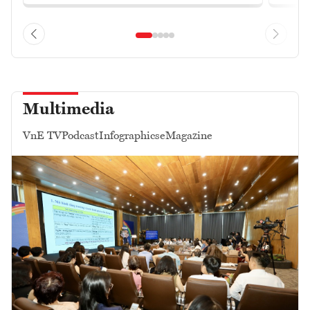
Multimedia
VnE TV
Podcast
Infographics
eMagazine