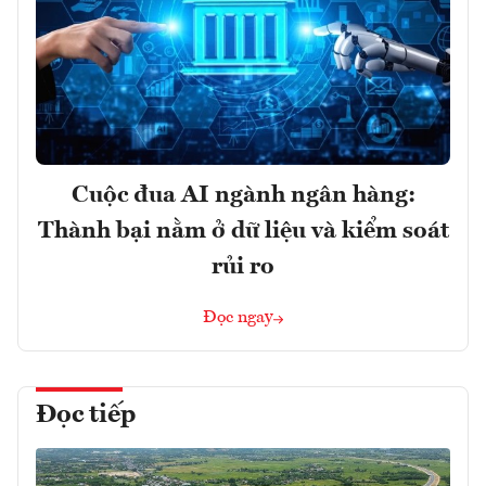
Cuộc đua AI ngành ngân hàng:
Thành bại nằm ở dữ liệu và kiểm soát
rủi ro
Đọc ngay
Đọc tiếp