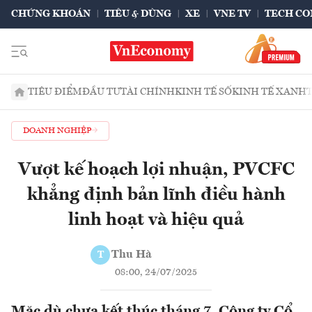
CHỨNG KHOÁN
TIÊU & DÙNG
XE
VNE TV
TECH CO
TIÊU ĐIỂM
ĐẦU TƯ
TÀI CHÍNH
KINH TẾ SỐ
KINH TẾ XANH
DOANH NGHIỆP
Vượt kế hoạch lợi nhuận, PVCFC
khẳng định bản lĩnh điều hành
linh hoạt và hiệu quả
Thu Hà
T
08:00, 24/07/2025
Mặc dù chưa kết thúc tháng 7, Công ty Cổ