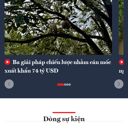
Ba giải pháp chiến lược nhằm cán mốc
xuất khẩu 74 tỷ USD
ngu
Dòng sự kiện