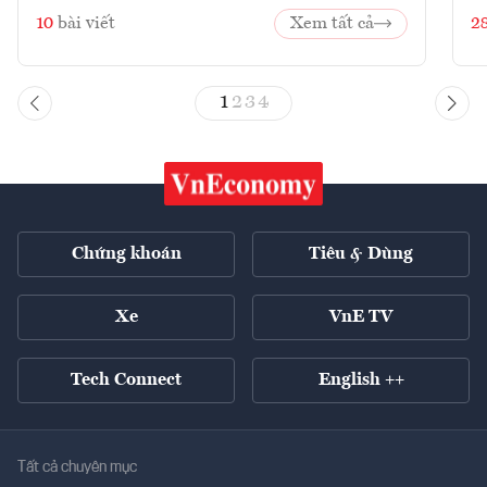
10
bài viết
Xem tất cả
2
1
2
3
4
Chứng khoán
Tiêu & Dùng
Xe
VnE TV
Tech Connect
English ++
Tất cả chuyên mục