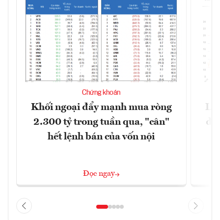
Chứng khoán
Khối ngoại đẩy mạnh mua ròng
Lợ
2.300 tỷ trong tuần qua, "cân"
đị
hết lệnh bán của vốn nội
Đọc ngay