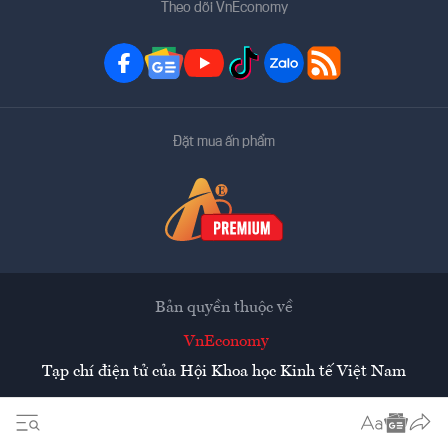
Theo dõi VnEconomy
Đặt mua ấn phẩm
Bản quyền thuộc về
VnEconomy
Tạp chí điện tử của Hội Khoa học Kinh tế Việt Nam
Mọi tin bài đăng lại từ website này phải có sự chấp thuận
bằng văn bản của
Tạp chí Kinh tế Việt Nam - VnEconomy