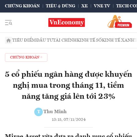
CHỨNG KHOÁN
TIÊU & DÙNG
XE
VNE TV
TECH CO
TIÊU ĐIỂM
ĐẦU TƯ
TÀI CHÍNH
KINH TẾ SỐ
KINH TẾ XANH
CHỨNG KHOÁN
5 cổ phiếu ngân hàng được khuyến
nghị mua trong tháng 11, tiềm
năng tăng giá lên tới 23%
Thu Minh
T
13:15, 07/11/2024
Mirae Asset vừa đưa ra danh mục cổ phiếu