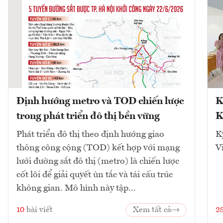
Định hướng metro và TOD chiến lược
K
trong phát triển đô thị bền vững
K
Phát triển đô thị theo định hướng giao
K
thông công cộng (TOD) kết hợp với mạng
V
lưới đường sắt đô thị (metro) là chiến lược
cốt lõi để giải quyết ùn tắc và tái cấu trúc
không gian. Mô hình này tập...
10
bài viết
Xem tất cả
2