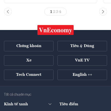
1
2
3
4
Chứng khoán
Tiêu & Dùng
Xe
VnE TV
Tech Connect
English ++
Tất cả chuyên mục
Kinh tế xanh
Tiêu điểm