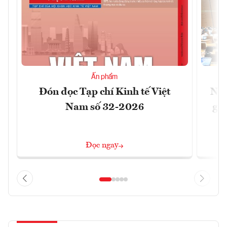
Ấn phẩm
Đón đọc Tạp chí Kinh tế Việt
Nới
Nam số 32-2026
giữ
Đọc ngay