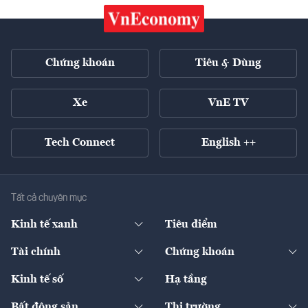
Chứng khoán
Tiêu & Dùng
Xe
VnE TV
Tech Connect
English ++
Tất cả chuyên mục
Kinh tế xanh
Tiêu điểm
Chuyển động xanh
Tài chính
Chứng khoán
Pháp lý
Ngân hàng
Doanh nghiệp niêm yết
Kinh tế số
Hạ tầng
Thương hiệu xanh
Thị trường vốn
Thị trường
Sản phẩm - Thị trường
Bất động sản
Thị trường