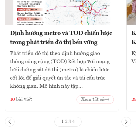
Định hướng metro và TOD chiến lược
K
trong phát triển đô thị bền vững
K
Phát triển đô thị theo định hướng giao
K
thông công cộng (TOD) kết hợp với mạng
V
lưới đường sắt đô thị (metro) là chiến lược
cốt lõi để giải quyết ùn tắc và tái cấu trúc
không gian. Mô hình này tập...
10
bài viết
Xem tất cả
2
1
2
3
4