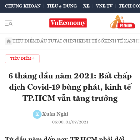
CHỨNG KHOÁN
TIÊU & DÙNG
XE
VNE TV
TECH CO
TIÊU ĐIỂM
ĐẦU TƯ
TÀI CHÍNH
KINH TẾ SỐ
KINH TẾ XANH
TIÊU ĐIỂM
6 tháng đầu năm 2021: Bất chấp
dịch Covid-19 bùng phát, kinh tế
TP.HCM vẫn tăng trưởng
Xuân Nghi
X
06:00, 01/07/2021
Từ đầu năm đến nay, TP.HCM phải đối