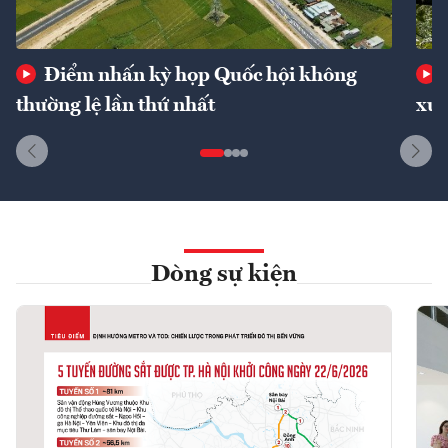
Điểm nhấn kỳ họp Quốc hội không
thường lệ lần thứ nhất
xuấ
Dòng sự kiện