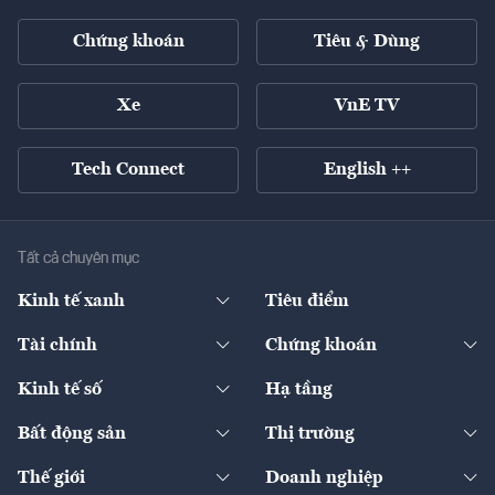
Chứng khoán
Tiêu & Dùng
Xe
VnE TV
Tech Connect
English ++
Tất cả chuyên mục
Kinh tế xanh
Tiêu điểm
Chuyển động xanh
Tài chính
Chứng khoán
Pháp lý
Ngân hàng
Doanh nghiệp niêm yết
Kinh tế số
Hạ tầng
Thương hiệu xanh
Thị trường vốn
Thị trường
Sản phẩm - Thị trường
Bất động sản
Thị trường
Diễn đàn
Thuế
Đầu tư
Tài sản số
Chính sách
Xuất nhập khẩu
Thế giới
Doanh nghiệp
Bảo hiểm
Quốc tế