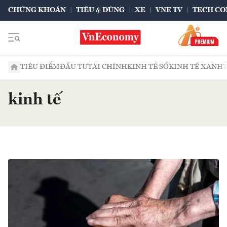
CHỨNG KHOÁN
TIÊU & DÙNG
XE
VNE TV
TECH CO
TIÊU ĐIỂM
ĐẦU TƯ
TÀI CHÍNH
KINH TẾ SỐ
KINH TẾ XANH
kinh tế