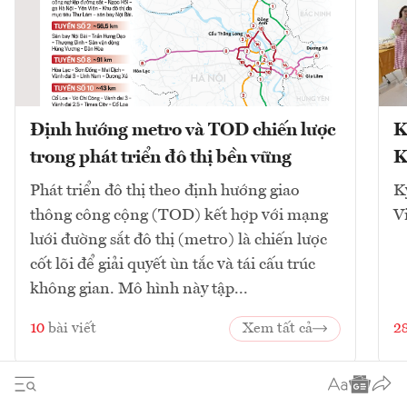
Định hướng metro và TOD chiến lược
K
trong phát triển đô thị bền vững
K
Phát triển đô thị theo định hướng giao
K
thông công cộng (TOD) kết hợp với mạng
V
lưới đường sắt đô thị (metro) là chiến lược
cốt lõi để giải quyết ùn tắc và tái cấu trúc
không gian. Mô hình này tập...
10
bài viết
Xem tất cả
2
1
2
3
4