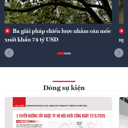
Ba giải pháp chiến lược nhằm cán mốc
xuất khẩu 74 tỷ USD
ngu
Dòng sự kiện