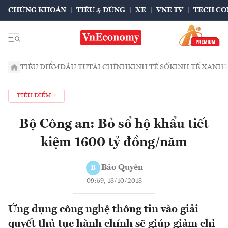
CHỨNG KHOÁN
TIÊU & DÙNG
XE
VNE TV
TECH CO
TIÊU ĐIỂM
ĐẦU TƯ
TÀI CHÍNH
KINH TẾ SỐ
KINH TẾ XANH
TIÊU ĐIỂM
Bộ Công an: Bỏ sổ hộ khẩu tiết
kiệm 1600 tỷ đồng/năm
Bảo Quyên
B
09:59, 18/10/2018
Ứng dụng công nghệ thông tin vào giải
quyết thủ tục hành chính sẽ giúp giảm chi