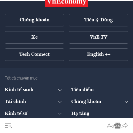
Chứng khoán
Tiêu & Dùng
Xe
VnE TV
Tech Connect
English ++
Tất cả chuyên mục
Kinh tế xanh
Tiêu điểm
Chuyển động xanh
Tài chính
Chứng khoán
Pháp lý
Ngân hàng
Doanh nghiệp niêm yết
Kinh tế số
Hạ tầng
Thương hiệu xanh
Thị trường vốn
Thị trường
Sản phẩm - Thị trường
Bất động sản
Thị trường
Diễn đàn
Thuế
Đầu tư
Tài sản số