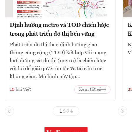
Định hướng metro và TOD chiến lược
K
trong phát triển đô thị bền vững
K
Phát triển đô thị theo định hướng giao
K
thông công cộng (TOD) kết hợp với mạng
V
lưới đường sắt đô thị (metro) là chiến lược
cốt lõi để giải quyết ùn tắc và tái cấu trúc
không gian. Mô hình này tập...
10
bài viết
Xem tất cả
2
1
2
3
4