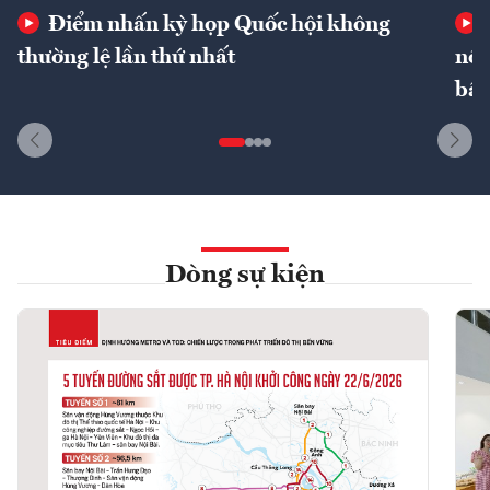
Điểm nhấn kỳ họp Quốc hội không
thường lệ lần thứ nhất
nôn
bất
Dòng sự kiện