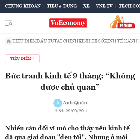
CHỨNG KHOÁN
TIÊU & DÙNG
XE
VNE TV
TECH CO
TIÊU ĐIỂM
ĐẦU TƯ
TÀI CHÍNH
KINH TẾ SỐ
KINH TẾ XANH
TIÊU ĐIỂM
Bức tranh kinh tế 9 tháng: “Không
được chủ quan”
Anh Quân
A
14:54, 29/09/2011
Nhiều cân đối vĩ mô cho thấy nền kinh tế
đã qua giai đoạn "đen tối". Nhưng ở mỗi