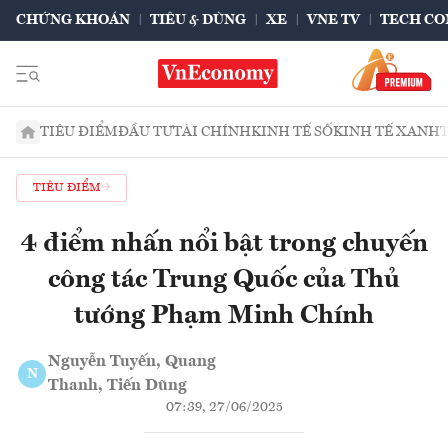
CHỨNG KHOÁN
TIÊU & DÙNG
XE
VNE TV
TECH CO
TIÊU ĐIỂM
ĐẦU TƯ
TÀI CHÍNH
KINH TẾ SỐ
KINH TẾ XANH
TIÊU ĐIỂM
4 điểm nhấn nổi bật trong chuyến
công tác Trung Quốc của Thủ
tướng Phạm Minh Chính
Nguyễn Tuyến, Quang
N
Thanh, Tiến Dũng
07:39, 27/06/2025