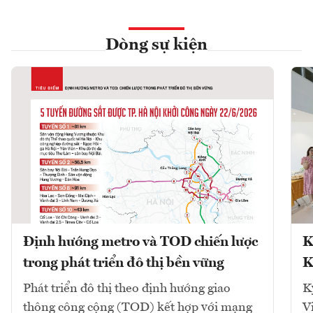
Dòng sự kiện
Định hướng metro và TOD chiến lược
K
trong phát triển đô thị bền vững
K
Phát triển đô thị theo định hướng giao
K
thông công cộng (TOD) kết hợp với mạng
V