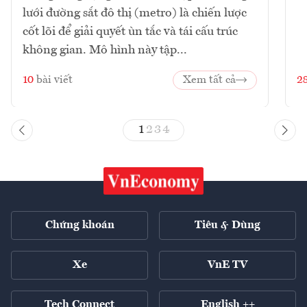
lưới đường sắt đô thị (metro) là chiến lược
cốt lõi để giải quyết ùn tắc và tái cấu trúc
không gian. Mô hình này tập...
10
bài viết
Xem tất cả
2
1
2
3
4
Chứng khoán
Tiêu & Dùng
Xe
VnE TV
Tech Connect
English ++