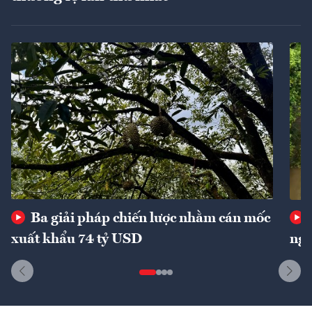
Ba giải pháp chiến lược nhằm cán mốc
xuất khẩu 74 tỷ USD
ngu