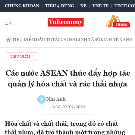
CHỨNG KHOÁN
TIÊU & DÙNG
XE
VNE TV
TECH CO
TIÊU ĐIỂM
ĐẦU TƯ
TÀI CHÍNH
KINH TẾ SỐ
KINH TẾ XANH
TIÊU ĐIỂM
Các nước ASEAN thúc đẩy hợp tác
quản lý hóa chất và rác thải nhựa
Nhĩ Anh
N
13:33, 07/07/2023
Hóa chất và chất thải, trong đó có chất
thải nhựa, đã trở thành một trong những