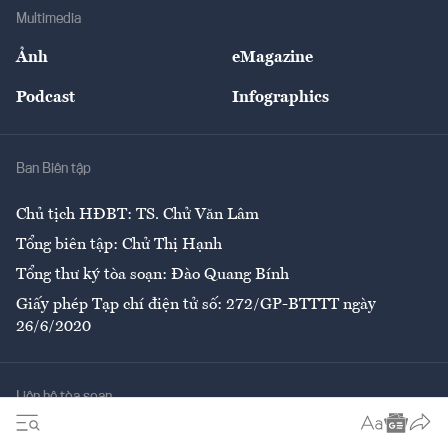
Địa phương
Thị trường
Bảo hiểm
Multimedia
Sự kiện
Nhân lực
Ảnh
eMagazine
Đẹp +
An sinh
Podcast
Infographics
Giải trí
Y tế
Nhà
Ban Biên tập
Ẩm thực
Chủ tịch HĐBT: TS. Chử Văn Lâm
Tổng biên tập: Chử Thị Hạnh
Tổng thư ký tòa soạn: Đào Quang Bính
Giấy phép Tạp chí điện tử số: 272/GP-BTTTT ngày
26/6/2020
Liên hệ tòa soạn
Số 96-98 Hoàng Quốc Việt, Cầu Giấy, Hà Nội