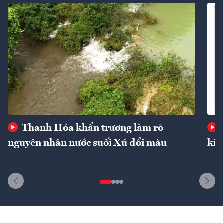
Thanh Hóa khẩn trương làm rõ
nguyên nhân nước suối Xú đổi màu
kin