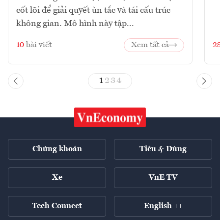
cốt lõi để giải quyết ùn tắc và tái cấu trúc
không gian. Mô hình này tập...
10
bài viết
Xem tất cả
2
1
2
3
4
Chứng khoán
Tiêu & Dùng
Xe
VnE TV
Tech Connect
English ++