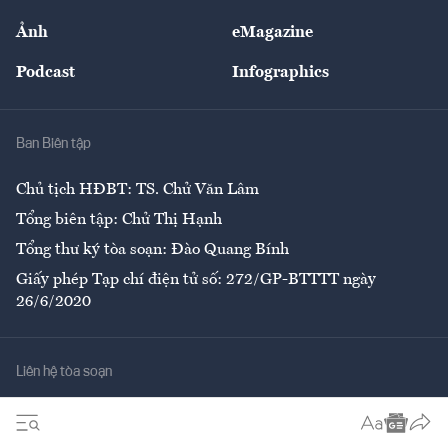
Sự kiện
Nhân lực
Ảnh
eMagazine
Đẹp +
An sinh
Podcast
Infographics
Giải trí
Y tế
Nhà
Ban Biên tập
Ẩm thực
Chủ tịch HĐBT: TS. Chử Văn Lâm
Tổng biên tập: Chử Thị Hạnh
Tổng thư ký tòa soạn: Đào Quang Bính
Giấy phép Tạp chí điện tử số: 272/GP-BTTTT ngày
26/6/2020
Liên hệ tòa soạn
Số 96-98 Hoàng Quốc Việt, Cầu Giấy, Hà Nội
02437552050