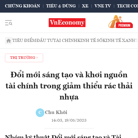
CHỨNG KHOÁN
TIÊU & DÙNG
XE
VNE TV
TECH CO
TIÊU ĐIỂM
ĐẦU TƯ
TÀI CHÍNH
KINH TẾ SỐ
KINH TẾ XANH
THỊ TRƯỜNG
Đổi mới sáng tạo và khơi nguồn
tài chính trong giảm thiểu rác thải
nhựa
Chu Khôi
C
14:03, 19/05/2023
Nhóm kỹ thuật Đổi mới sáng tạo và Tài