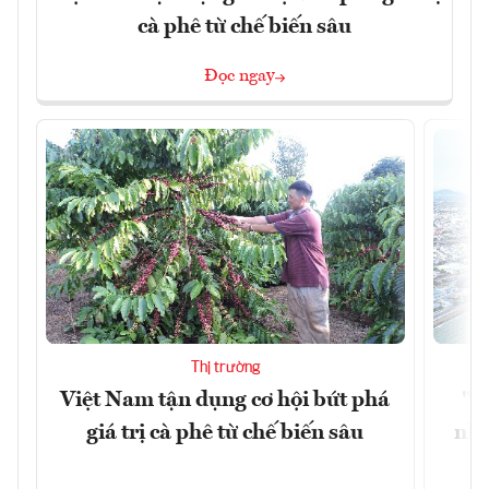
cà phê từ chế biến sâu
Đọc ngay
Thị trường
Việt Nam tận dụng cơ hội bứt phá
"H
giá trị cà phê từ chế biến sâu
nhì