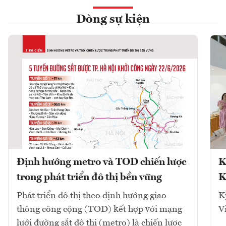
Dòng sự kiện
Định hướng metro và TOD chiến lược
K
trong phát triển đô thị bền vững
K
Phát triển đô thị theo định hướng giao
K
thông công cộng (TOD) kết hợp với mạng
V
lưới đường sắt đô thị (metro) là chiến lược