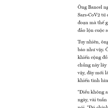
Ông Bancel ng
Sars-CoV2 từ 
đoạn mà thế g
đảo lộn cuộc s
Tuy nhiên, ôn
báo như vậy. 
khiến cộng đồn
chủng này lây
vậy, đây mới l
khiến tình hì
“Điều không ai
ngày, vài tuần
nói. “Đó chính