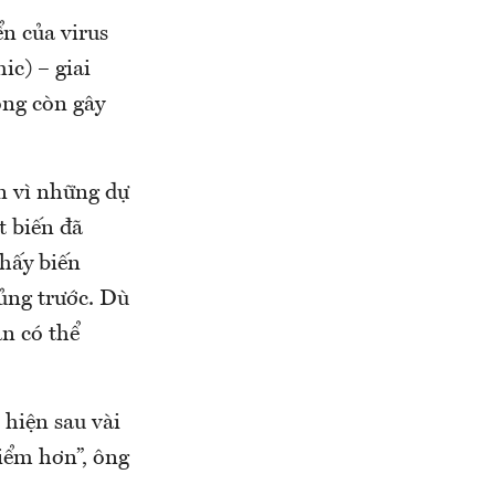
n của virus
c) – giai
ông còn gây
n vì những dự
t biến đã
thấy biến
ủng trước. Dù
àn có thể
 hiện sau vài
hiểm hơn”, ông