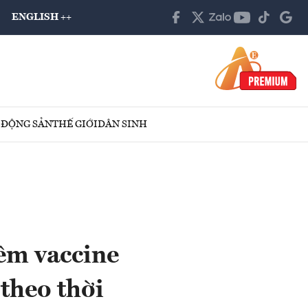
ENGLISH ++
 ĐỘNG SẢN
THẾ GIỚI
DÂN SINH
êm vaccine
 theo thời