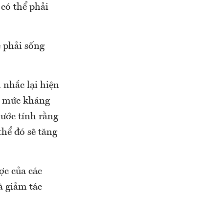
có thể phải
ẽ phải sống
 nhắc lại hiện
ần mức kháng
ước tính rằng
hể đó sẽ tăng
ợc của các
à giảm tác