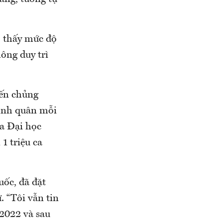
o thấy mức độ
ông duy trì
iến chủng
bình quân mỗi
ủa Đại học
1 triệu ca
ốc, đã đặt
 “Tôi vẫn tin
2022 và sau