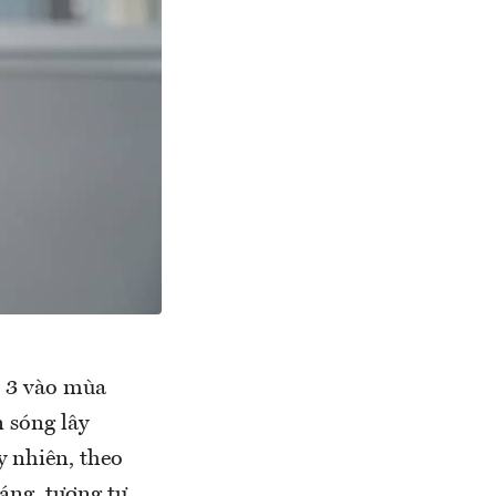
i 3 vào mùa
 sóng lây
y nhiên, theo
háng, tương tự