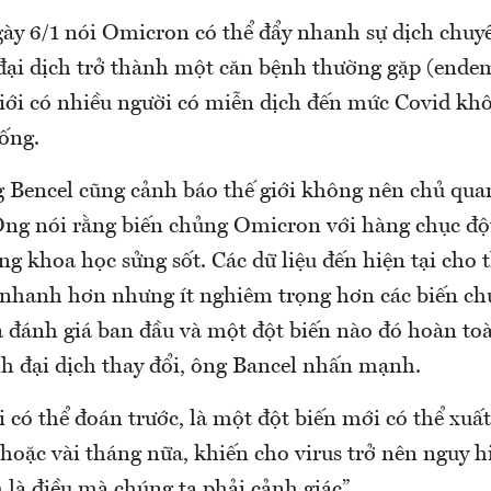
ày 6/1 nói Omicron có thể đẩy nhanh sự dịch chuyể
đại dịch trở thành một căn bệnh thường gặp (endemi
iới có nhiều người có miễn dịch đến mức Covid kh
ống.
g Bencel cũng cảnh báo thế giới không nên chủ qua
Ông nói rằng biến chủng Omicron với hàng chục độ
g khoa học sửng sốt. Các dữ liệu đến hiện tại cho 
 nhanh hơn nhưng ít nghiêm trọng hơn các biến ch
à đánh giá ban đầu và một đột biến nào đó hoàn to
nh đại dịch thay đổi, ông Bancel nhấn mạnh.
 có thể đoán trước, là một đột biến mới có thể xuất
 hoặc vài tháng nữa, khiến cho virus trở nên nguy 
 là điều mà chúng ta phải cảnh giác”.