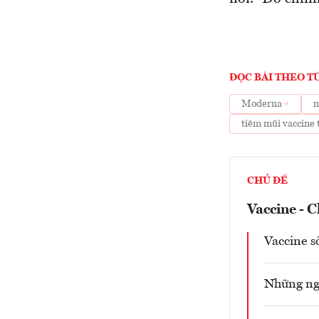
ĐỌC BÀI THEO T
Moderna
m
tiêm mũi vaccine 
CHỦ ĐỀ
Vaccine - C
Vaccine s
Những ngư