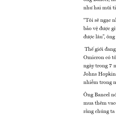
như hai mũi t
“Tôi sẽ ngạc n
bảo vệ được gi
được lâu”, ông
Thế giới đang
Omicron có tố
ngày trong 7 n
Johns Hopkins.
nhiễm trong m
Ông Bancel nó
mua thêm vacc
rằng chúng ta