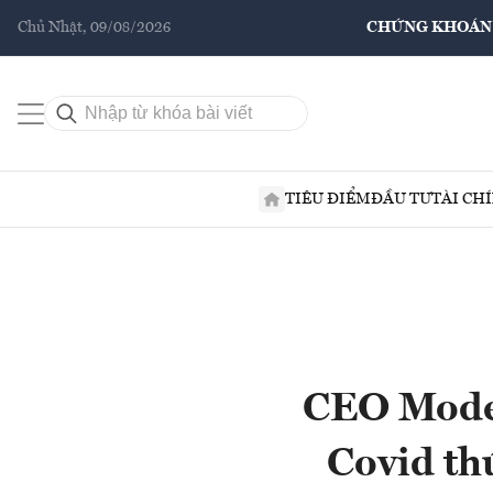
Chủ Nhật, 09/08/2026
CHỨNG KHOÁN
TIÊU ĐIỂM
ĐẦU TƯ
TÀI CH
CEO Moder
Covid thứ