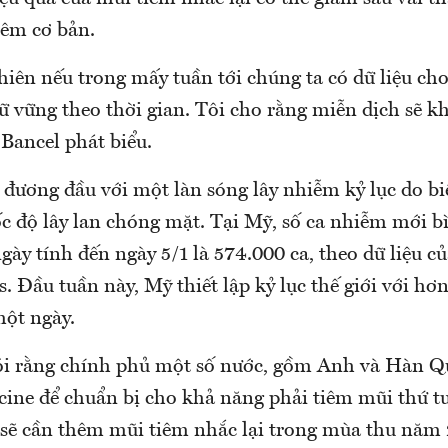
iêm cơ bản.
hiên nếu trong mấy tuần tới chúng ta có dữ liệu ch
ữ vững theo thời gian. Tôi cho rằng miễn dịch sẽ kh
 Bancel phát biểu.
 đương đầu với một làn sóng lây nhiễm kỷ lục do b
c độ lây lan chóng mặt. Tại Mỹ, số ca nhiễm mới 
gày tính đến ngày 5/1 là 574.000 ca, theo dữ liệu c
 Đầu tuần này, Mỹ thiết lập kỷ lục thế giới với hơn 
ột ngày.
i rằng chính phủ một số nước, gồm Anh và Hàn Qu
ine để chuẩn bị cho khả năng phải tiêm mũi thứ tư.
 sẽ cần thêm mũi tiêm nhắc lại trong mùa thu năm 