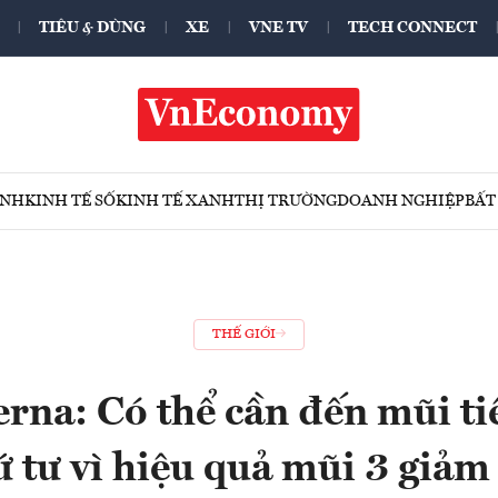
TIÊU & DÙNG
XE
VNE TV
TECH CONNECT
ÍNH
KINH TẾ SỐ
KINH TẾ XANH
THỊ TRƯỜNG
DOANH NGHIỆP
BẤT
THẾ GIỚI
na: Có thể cần đến mũi ti
 tư vì hiệu quả mũi 3 giảm