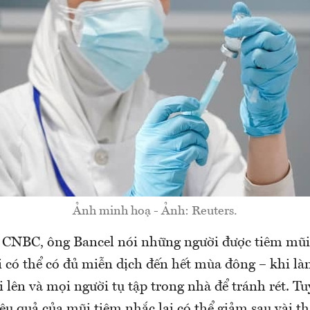
Ảnh minh hoạ - Ảnh: Reuters.
 CNBC, ông Bancel nói những người được tiêm mũ
 có thể có đủ miễn dịch đến hết mùa đông – khi làn
lên và mọi người tụ tập trong nhà để tránh rét. Tu
ệu quả của mũi tiêm nhắc lại có thể giảm sau vài t