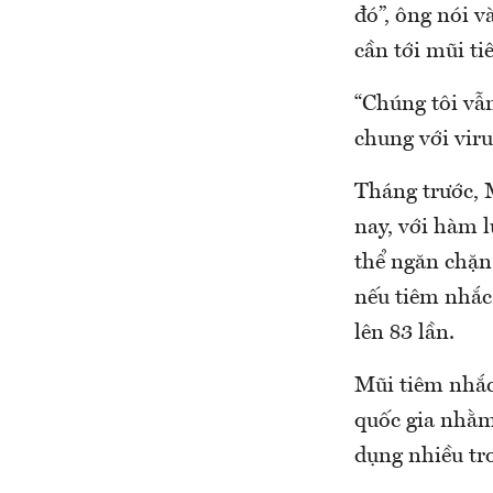
đó”, ông nói 
cần tới mũi t
“Chúng tôi vẫn
chung với viru
Tháng trước, 
nay, với hàm 
thể ngăn chặn
nếu tiêm nhắc
lên 83 lần.
Mũi tiêm nhắc 
quốc gia nhằm 
dụng nhiều tr