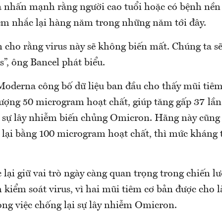
và nhấn mạnh rằng người cao tuổi hoặc có bệnh nền 
iêm nhắc lại hàng năm trong những năm tới đây.
 cho rằng virus này sẽ không biến mất. Chúng ta s
s”, ông Bancel phát biểu.
Moderna công bố dữ liệu ban đầu cho thấy mũi tiêm
lượng 50 microgram hoạt chất, giúp tăng gấp 37 l
 sự lây nhiễm biến chủng Omicron. Hãng này cũng 
 lại bằng 100 microgram hoạt chất, thì mức kháng t
lại giữ vai trò ngày càng quan trọng trong chiến lư
kiểm soát virus, vì hai mũi tiêm cơ bản được cho l
ong việc chống lại sự lây nhiễm Omicron.