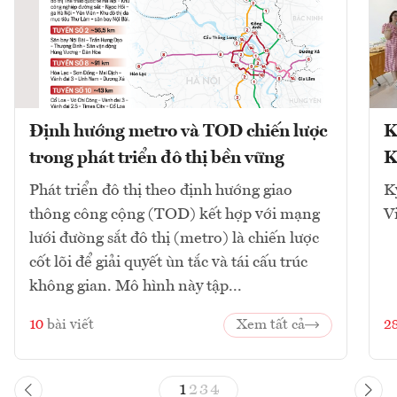
Định hướng metro và TOD chiến lược
K
trong phát triển đô thị bền vững
K
Phát triển đô thị theo định hướng giao
K
thông công cộng (TOD) kết hợp với mạng
V
lưới đường sắt đô thị (metro) là chiến lược
cốt lõi để giải quyết ùn tắc và tái cấu trúc
không gian. Mô hình này tập...
10
bài viết
Xem tất cả
2
1
2
3
4