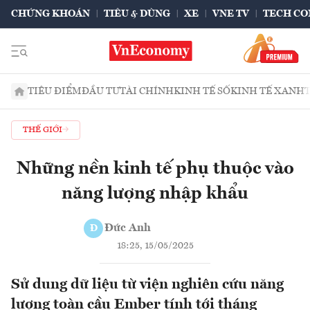
CHỨNG KHOÁN
TIÊU & DÙNG
XE
VNE TV
TECH CO
TIÊU ĐIỂM
ĐẦU TƯ
TÀI CHÍNH
KINH TẾ SỐ
KINH TẾ XANH
THẾ GIỚI
Những nền kinh tế phụ thuộc vào
năng lượng nhập khẩu
Đức Anh
Đ
18:25, 15/05/2025
Sử dung dữ liệu từ viện nghiên cứu năng
lượng toàn cầu Ember tính tới tháng