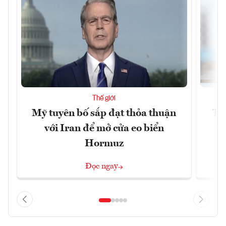
Thế giới
Mỹ tuyên bố sắp đạt thỏa thuận
Tr
với Iran để mở cửa eo biển
th
Hormuz
Đọc ngay