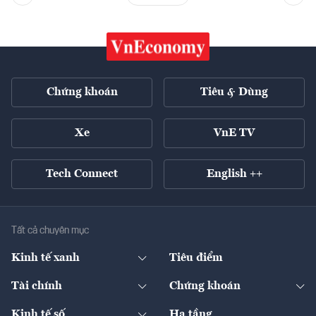
Chứng khoán
Tiêu & Dùng
Xe
VnE TV
Tech Connect
English ++
Tất cả chuyên mục
Kinh tế xanh
Tiêu điểm
Chuyển động xanh
Tài chính
Chứng khoán
Pháp lý
Ngân hàng
Doanh nghiệp niêm yết
Kinh tế số
Hạ tầng