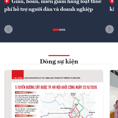
Giãn, hoãn, miễn giảm hàng loạt thuế
phí hỗ trợ người dân và doanh nghiệp
kin
Dòng sự kiện