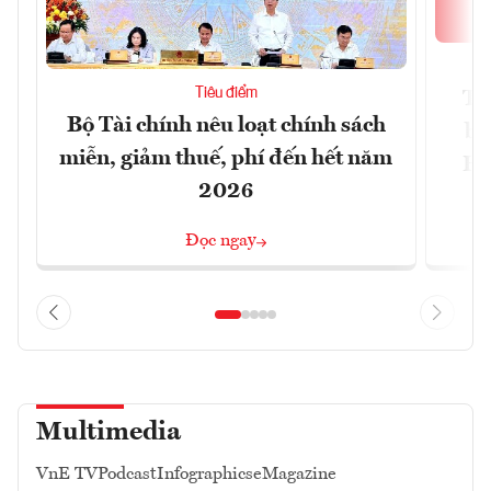
Tiêu điểm
Th
Bộ Tài chính nêu loạt chính sách
bi
miễn, giảm thuế, phí đến hết năm
Hộ
2026
Đọc ngay
Multimedia
VnE TV
Podcast
Infographics
eMagazine