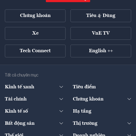
Chứng khoán
Tiêu & Dùng
Xe
VnE TV
Tech Connect
English ++
Tất cả chuyên mục
Kinh tế xanh
Tiêu điểm
Chuyển động xanh
Tài chính
Chứng khoán
Pháp lý
Ngân hàng
Doanh nghiệp niêm yết
Kinh tế số
Hạ tầng
Thương hiệu xanh
Thị trường vốn
Thị trường
Sản phẩm - Thị trường
Bất động sản
Thị trường
Diễn đàn
Thuế
Đầu tư
Tài sản số
Chính sách
Xuất nhập khẩu
Thế giới
Doanh nghiệp