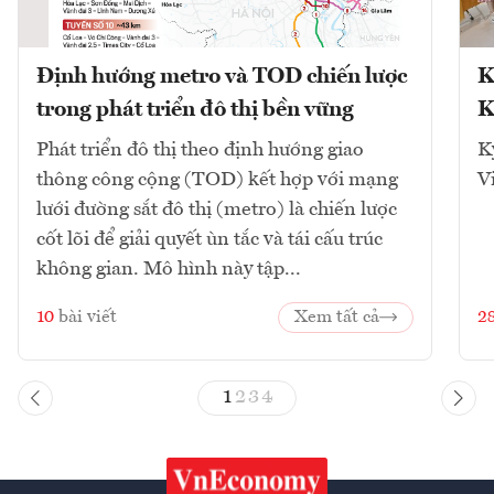
Định hướng metro và TOD chiến lược
K
trong phát triển đô thị bền vững
K
Phát triển đô thị theo định hướng giao
K
thông công cộng (TOD) kết hợp với mạng
V
lưới đường sắt đô thị (metro) là chiến lược
cốt lõi để giải quyết ùn tắc và tái cấu trúc
không gian. Mô hình này tập...
10
bài viết
Xem tất cả
2
1
2
3
4