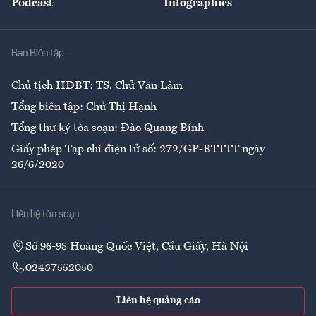
Podcast
Infographics
Giải trí
Y tế
Nhà
Ban Biên tập
Ẩm thực
Chủ tịch HĐBT: TS. Chử Văn Lâm
Tổng biên tập: Chử Thị Hạnh
Tổng thư ký tòa soạn: Đào Quang Bính
Giấy phép Tạp chí điện tử số: 272/GP-BTTTT ngày
26/6/2020
Liên hệ tòa soạn
Số 96-98 Hoàng Quốc Việt, Cầu Giấy, Hà Nội
02437552050
Liên hệ quảng cáo