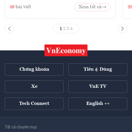
10
bài viết
Xem tất cả
2
1
2
3
4
Chứng khoán
Tiêu & Dùng
Xe
VnE TV
Tech Connect
English ++
Tất cả chuyên mục