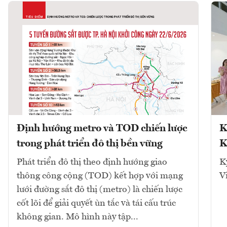
Định hướng metro và TOD chiến lược
K
trong phát triển đô thị bền vững
K
Phát triển đô thị theo định hướng giao
K
thông công cộng (TOD) kết hợp với mạng
V
lưới đường sắt đô thị (metro) là chiến lược
cốt lõi để giải quyết ùn tắc và tái cấu trúc
không gian. Mô hình này tập...