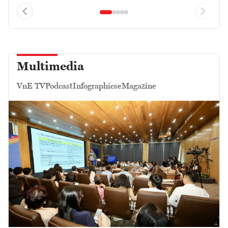
Multimedia
VnE TV
Podcast
Infographics
eMagazine