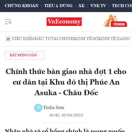
CHỨNG KHOÁN
TIÊU & DÙNG
XE
VNE TV
TECH CO
TIÊU ĐIỂM
ĐẦU TƯ
TÀI CHÍNH
KINH TẾ SỐ
KINH TẾ XANH
BẤT ĐỘNG SẢN
Chính thức bàn giao nhà đợt 1 cho
cư dân tại Khu đô thị Phúc An
Asuka - Châu Đốc
Tuấn Sơn
T
10:48, 10/04/2023
Nhận nhà và sổ hồng chính là mong muốn