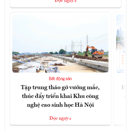
Đọc ngay
Bất động sản
Tập trung tháo gỡ vướng mắc,
Đồn
thúc đẩy triển khai Khu công
dự
nghệ cao sinh học Hà Nội
Đọc ngay