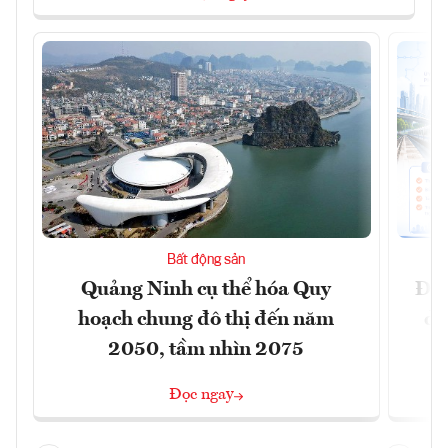
Bất động sản
Quảng Ninh cụ thể hóa Quy
Đồn
hoạch chung đô thị đến năm
dự
2050, tầm nhìn 2075
Đọc ngay