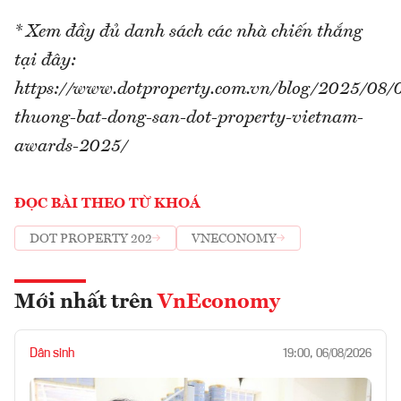
* Xem đầy đủ danh sách các nhà chiến thắng
tại đây:
https://www.dotproperty.com.vn/blog/2025/08/0
thuong-bat-dong-san-dot-property-vietnam-
awards-2025/
ĐỌC BÀI THEO TỪ KHOÁ
DOT PROPERTY 202
VNECONOMY
Mới nhất trên
VnEconomy
Dân sinh
19:00, 06/08/2026