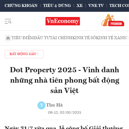
CHỨNG KHOÁN
TIÊU & DÙNG
XE
VNE TV
TECH CO
TIÊU ĐIỂM
ĐẦU TƯ
TÀI CHÍNH
KINH TẾ SỐ
KINH TẾ XANH
BẤT ĐỘNG SẢN
Dot Property 2025 - Vinh danh
những nhà tiên phong bất động
sản Việt
Thu Hà
T
09:12, 02/08/2025
Ngày 31/7 vừa qua, lễ công bố Giải thưởng