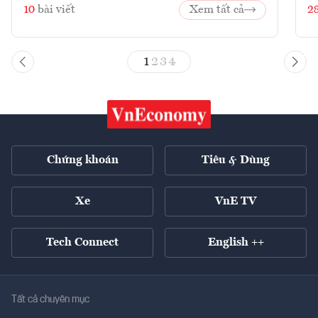
10
bài viết
Xem tất cả
2
1
2
3
4
Chứng khoán
Tiêu & Dùng
Xe
VnE TV
Tech Connect
English ++
Tất cả chuyên mục