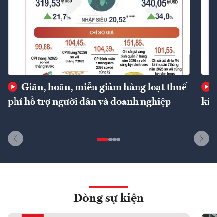
Giãn, hoãn, miễn giảm hàng loạt thuế
phí hỗ trợ người dân và doanh nghiệp
kin
Dòng sự kiện