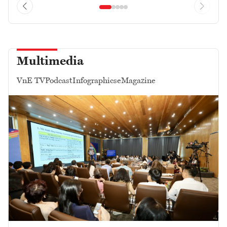
Multimedia
VnE TV
Podcast
Infographics
eMagazine