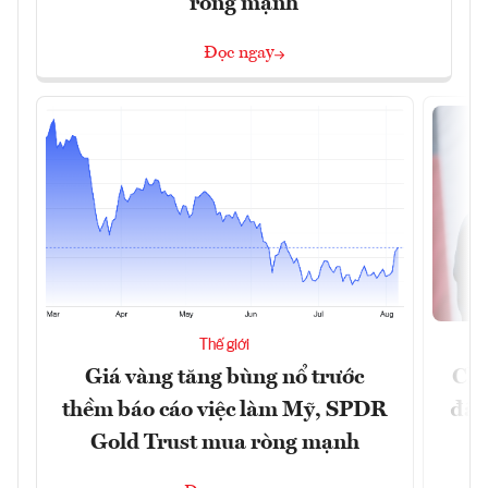
ròng mạnh
Đọc ngay
Thế giới
Giá vàng tăng bùng nổ trước
Chí
thềm báo cáo việc làm Mỹ, SPDR
đã 
Gold Trust mua ròng mạnh