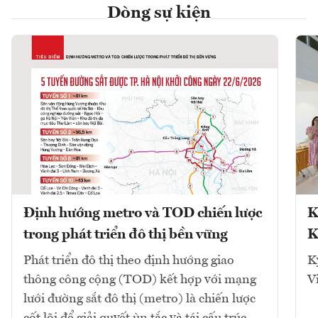
Dòng sự kiện
Định hướng metro và TOD chiến lược
K
trong phát triển đô thị bền vững
K
Phát triển đô thị theo định hướng giao
K
thông công cộng (TOD) kết hợp với mạng
V
lưới đường sắt đô thị (metro) là chiến lược