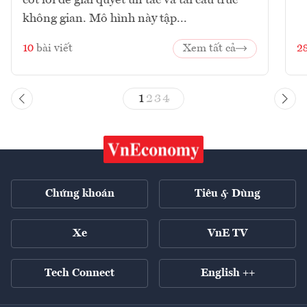
cốt lõi để giải quyết ùn tắc và tái cấu trúc
không gian. Mô hình này tập...
10
bài viết
Xem tất cả
2
1
2
3
4
Chứng khoán
Tiêu & Dùng
Xe
VnE TV
Tech Connect
English ++