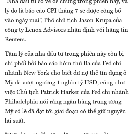
“Nhà đầu tư có vẻ dè chừng trong phiên này, và
lý do là báo cáo CPI tháng 7 sẽ được công bố
vào ngày mai”, Phó chủ tịch Jason Krupa của
công ty Lenox Advisors nhận định với hãng tin
Reuters.
Tâm lý của nhà đầu tư trong phiên này còn bị
chi phối bởi báo cáo hôm thứ Ba của Fed chi
nhánh New York cho biết dư nợ thẻ tín dụng ở
Mỹ đã vượt ngưỡng 1 nghìn tỷ USD, cũng như
việc Chủ tịch Patrick Harker của Fed chi nhánh
Philadelphia nói rằng ngân hàng trung ương
Mỹ có lẽ đã đạt tới giai đoạn có thể giữ nguyên
lãi suất.