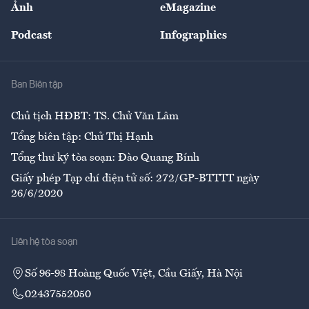
Ảnh
eMagazine
Đẹp +
An sinh
Podcast
Infographics
Giải trí
Y tế
Nhà
Ban Biên tập
Ẩm thực
Chủ tịch HĐBT: TS. Chử Văn Lâm
Tổng biên tập: Chử Thị Hạnh
Tổng thư ký tòa soạn: Đào Quang Bính
Giấy phép Tạp chí điện tử số: 272/GP-BTTTT ngày
26/6/2020
Liên hệ tòa soạn
Số 96-98 Hoàng Quốc Việt, Cầu Giấy, Hà Nội
02437552050