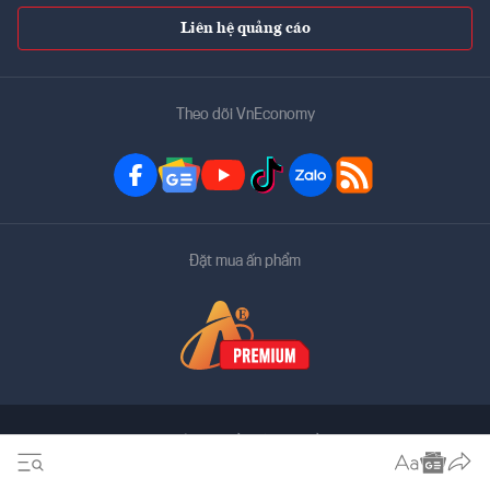
Liên hệ quảng cáo
Theo dõi VnEconomy
Đặt mua ấn phẩm
Bản quyền thuộc về
VnEconomy