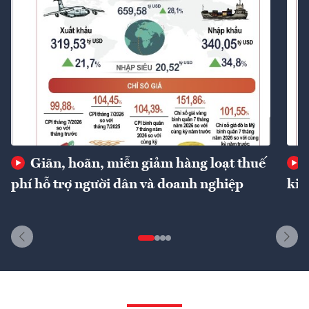
Giãn, hoãn, miễn giảm hàng loạt thuế
phí hỗ trợ người dân và doanh nghiệp
kin