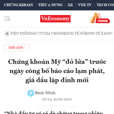
CHỨNG KHOÁN
TIÊU & DÙNG
XE
VNE TV
TECH CO
TIÊU ĐIỂM
ĐẦU TƯ
TÀI CHÍNH
KINH TẾ SỐ
KINH TẾ XANH
THẾ GIỚI
Chứng khoán Mỹ “đỏ lửa” trước
ngày công bố báo cáo lạm phát,
giá dầu lập đỉnh mới
Bình Minh
B
07:54, 10/08/2023
“Nhà đầu tư có vẻ dè chừng trong phiên