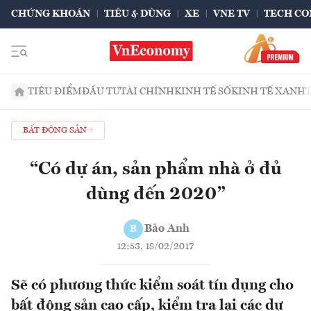
CHỨNG KHOÁN
TIÊU & DÙNG
XE
VNE TV
TECH CO
TIÊU ĐIỂM
ĐẦU TƯ
TÀI CHÍNH
KINH TẾ SỐ
KINH TẾ XANH
BẤT ĐỘNG SẢN
“Có dự án, sản phẩm nhà ở đủ
dùng đến 2020”
Bảo Anh
B
12:53, 18/02/2017
Sẽ có phương thức kiểm soát tín dụng cho
bất động sản cao cấp, kiểm tra lại các dự