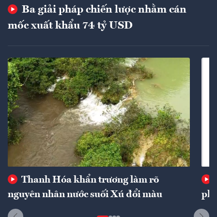
Ba giải pháp chiến lược nhằm cán
mốc xuất khẩu 74 tỷ USD
Thanh Hóa khẩn trương làm rõ
nguyên nhân nước suối Xú đổi màu
phí