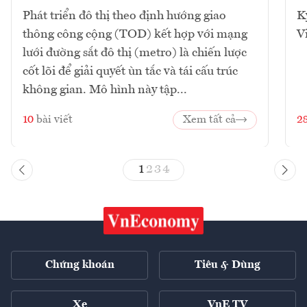
Phát triển đô thị theo định hướng giao
K
thông công cộng (TOD) kết hợp với mạng
V
lưới đường sắt đô thị (metro) là chiến lược
cốt lõi để giải quyết ùn tắc và tái cấu trúc
không gian. Mô hình này tập...
10
bài viết
Xem tất cả
2
1
2
3
4
Chứng khoán
Tiêu & Dùng
Xe
VnE TV