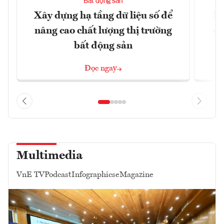
Bất động sản
Xây dựng hạ tầng dữ liệu số để
Do
nâng cao chất lượng thị trường
qu
bất động sản
Đọc ngay
Multimedia
VnE TV
Podcast
Infographics
eMagazine