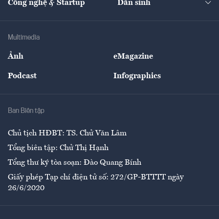
Công nghệ & Startup
Dân sinh
Tư vấn
Nông sản
Doanh nhân
Tư vấn Tiêu & Dùng
Infographics
Hạ tầng
Sức khỏe
Khung pháp lý
Doanh nghiệp
Địa phương
Thị trường
Bảo hiểm
Multimedia
Sự kiện
Nhân lực
Ảnh
eMagazine
Đẹp +
An sinh
Podcast
Infographics
Giải trí
Y tế
Nhà
Ban Biên tập
Ẩm thực
Chủ tịch HĐBT: TS. Chử Văn Lâm
Tổng biên tập: Chử Thị Hạnh
Tổng thư ký tòa soạn: Đào Quang Bính
Giấy phép Tạp chí điện tử số: 272/GP-BTTTT ngày
26/6/2020