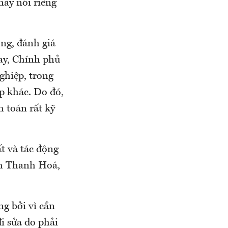
này nói riêng
ng, đánh giá
ay, Chính phủ
ghiệp, trong
áp khác. Do đó,
h toán rất kỹ
t và tác động
nh Thanh Hoá,
ng bởi vì cần
i sửa do phải