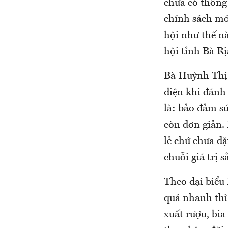
chưa có thông
chính sách mới
hội như thế n
hội tỉnh Bà R
Bà Huỳnh Thị 
diện khi đánh 
là: bảo đảm s
còn đơn giản.
lẻ chứ chưa đặ
chuỗi giá trị 
Theo đại biểu 
quá nhanh thì
xuất rượu, bia