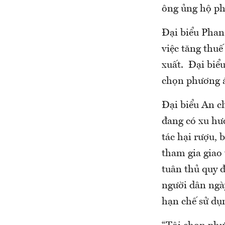
ông ủng hộ ph
Đại biểu Phan
việc tăng thuế
xuất. Đại biể
chọn phương á
Đại biểu An ch
đang có xu h
tác hại rượu,
tham gia giao
tuân thủ quy đ
người dân ngà
hạn chế sử dụ