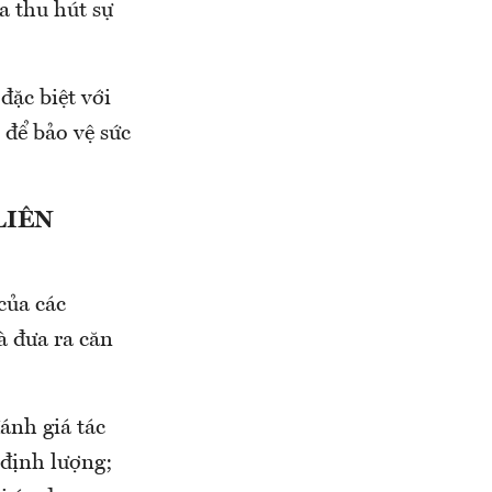
a thu hút sự
đặc biệt với
 để bảo vệ sức
LIÊN
của các
à đưa ra căn
đánh giá tác
 định lượng;