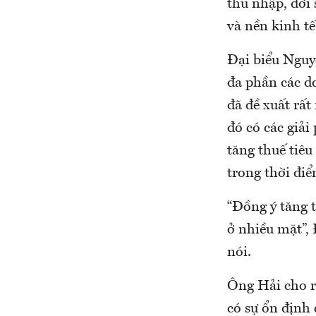
thu nhập, đời
và nền kinh tế
Đại biểu Nguy
đa phần các d
đã đề xuất rấ
đó có các giải
tăng thuế tiêu
trong thời điể
“Đồng ý tăng t
ở nhiều mặt”,
nói.
Ông Hải cho rằ
có sự ổn định 