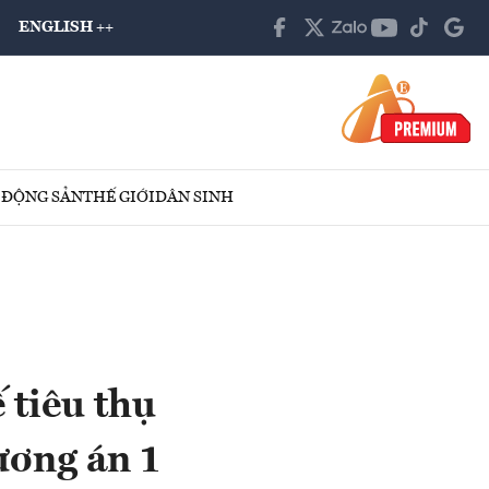
ENGLISH ++
 ĐỘNG SẢN
THẾ GIỚI
DÂN SINH
 tiêu thụ
ương án 1