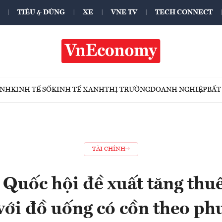
TIÊU & DÙNG
XE
VNE TV
TECH CONNECT
ÍNH
KINH TẾ SỐ
KINH TẾ XANH
THỊ TRƯỜNG
DOANH NGHIỆP
BẤT
TÀI CHÍNH
 Quốc hội đề xuất tăng thuế
 với đồ uống có cồn theo ph