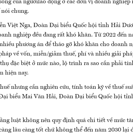
 sống của ngườilao động ở các đơn vị doanh nghiệp 
 nói chung.
ễn Việt Nga, Đoàn Đại biểu Quốc hội tỉnh Hải Dươ
oanh nghiệp đều đang rất khó khăn. Từ 2022 đến n
t nhiều phương án để tháo gỡ khó khăn cho doanh n
 pháp về vốn, miễn/giảm thuế, phí và nhiều giải ph
 thụ đặc biệt ở mức nào, lộ trình ra sao cần phải tín
m hiện nay.
huế nhưng cần nghiên cứu, tính toán kỹ về thuế suấ
 Đại biểu Mai Văn Hải, Đoàn Đại biểu Quốc hội tỉ
ng luật không nên quy định quá chi tiết về mức tă
càng lâu càng tốt chứ không thể đến năm 2030 lại đ