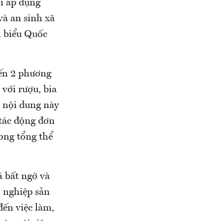
i áp dụng
và an sinh xã
i biểu Quốc
đến 2 phương
 với rượu, bia
 nội dung này
 tác động đơn
ong tổng thể
á bất ngờ và
h nghiệp sản
đến việc làm,