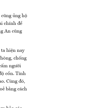
h cũng ủng hộ
ài chính đề
ng An cũng
 ta hiện nay
Phòng, chống
 cấm người
độ cồn. Tính
ao. Cùng đó,
hoẻ bằng cách