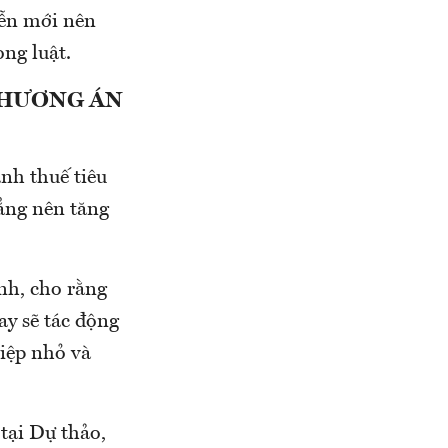
iễn mới nên
ong luật.
PHƯƠNG ÁN
ánh thuế tiêu
hẳng nên tăng
nh, cho rằng
ay sẽ tác động
iệp nhỏ và
tại Dự thảo,