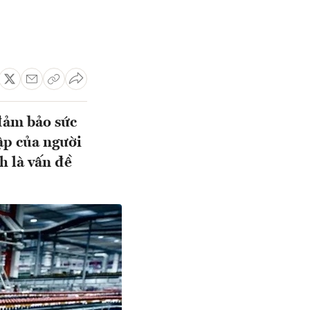
 đảm bảo sức
ập của người
h là vấn đề