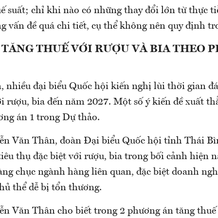
ế suất; chỉ khi nào có những thay đổi lớn từ thực t
g vấn đề quá chi tiết, cụ thể không nên quy định tr
 TĂNG THUẾ VỚI RƯỢU VÀ BIA THEO 
 nhiều đại biểu Quốc hội kiến nghị lùi thời gian đ
ới rượu, bia đến năm 2027. Một số ý kiến đề xuất t
ơng án 1 trong Dự thảo.
ễn Văn Thân, đoàn Đại biểu Quốc hội tỉnh Thái Bì
tiêu thụ đặc biệt với rượu, bia trong bối cảnh hiện n
hàng chục ngành hàng liên quan, đặc biệt doanh ngh
hủ thể dễ bị tổn thương.
ễn Văn Thân cho biết trong 2 phương án tăng thuế 