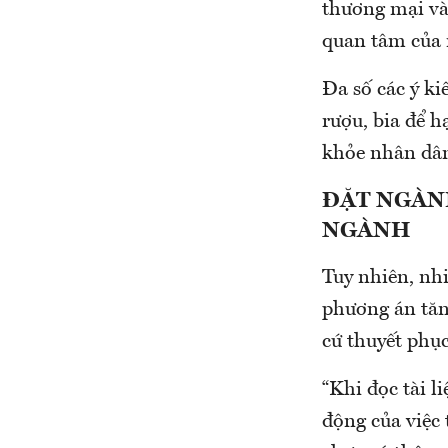
thương mại và 
quan tâm của 
Đa số các ý ki
rượu, bia để h
khỏe nhân dâ
ĐẶT NGÀN
NGÀNH
Tuy nhiên, nhi
phương án tăn
cứ thuyết phục
“Khi đọc tài l
động của việc 