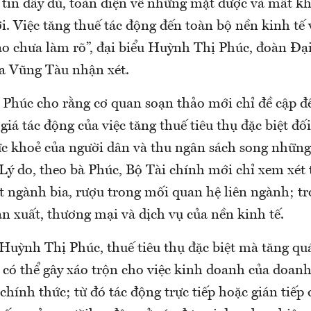
 tin đầy đủ, toàn diện về những mặt được và mất kh
. Việc tăng thuế tác động đến toàn bộ nền kinh tế 
ào chưa làm rõ”, đại biểu Huỳnh Thị Phúc, đoàn Đạ
ịa Vũng Tàu nhận xét.
Phúc cho rằng cơ quan soạn thảo mới chỉ đề cập 
giá tác động của việc tăng thuế tiêu thụ đặc biệt đối
ức khoẻ của người dân và thu ngân sách song những
 Lý do, theo bà Phúc, Bộ Tài chính mới chỉ xem xét
t ngành bia, rượu trong mối quan hệ liên ngành; tr
sản xuất, thương mại và dịch vụ của nền kinh tế.
Huỳnh Thị Phúc, thuế tiêu thụ đặc biệt mà tăng qu
 có thể gây xáo trộn cho việc kinh doanh của doan
 chính thức; từ đó tác động trực tiếp hoặc gián tiếp 