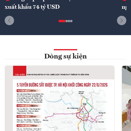
xuất khẩu 74 tỷ USD
ngu
Dòng sự kiện