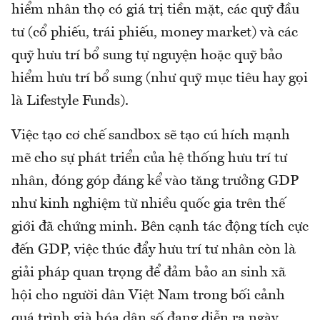
hiểm nhân thọ có giá trị tiền mặt, các quỹ đầu
tư (cổ phiếu, trái phiếu, money market) và các
quỹ hưu trí bổ sung tự nguyện hoặc quỹ bảo
hiểm hưu trí bổ sung (như quỹ mục tiêu hay gọi
là Lifestyle Funds).
Việc tạo cơ chế sandbox sẽ tạo cú hích mạnh
mẽ cho sự phát triển của hệ thống hưu trí tư
nhân, đóng góp đáng kể vào tăng trưởng GDP
như kinh nghiệm từ nhiều quốc gia trên thế
giới đã chứng minh. Bên cạnh tác động tích cực
đến GDP, việc thúc đẩy hưu trí tư nhân còn là
giải pháp quan trọng để đảm bảo an sinh xã
hội cho người dân Việt Nam trong bối cảnh
quá trình già hóa dân số đang diễn ra ngày