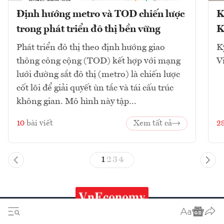
Định hướng metro và TOD chiến lược
K
trong phát triển đô thị bền vững
K
Phát triển đô thị theo định hướng giao
K
thông công cộng (TOD) kết hợp với mạng
V
lưới đường sắt đô thị (metro) là chiến lược
cốt lõi để giải quyết ùn tắc và tái cấu trúc
không gian. Mô hình này tập...
10
bài viết
Xem tất cả
2
1
2
3
4