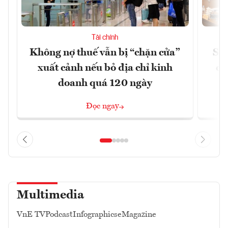
Tài chính
Không nợ thuế vẫn bị “chặn cửa”
Sửa
xuất cảnh nếu bỏ địa chỉ kinh
ca
doanh quá 120 ngày
Đọc ngay
Multimedia
VnE TV
Podcast
Infographics
eMagazine