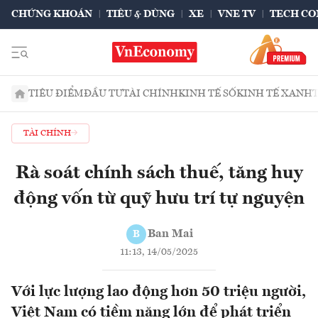
CHỨNG KHOÁN
TIÊU & DÙNG
XE
VNE TV
TECH CO
TIÊU ĐIỂM
ĐẦU TƯ
TÀI CHÍNH
KINH TẾ SỐ
KINH TẾ XANH
TÀI CHÍNH
Rà soát chính sách thuế, tăng huy
động vốn từ quỹ hưu trí tự nguyện
Ban Mai
B
11:13, 14/05/2025
Với lực lượng lao động hơn 50 triệu người,
Việt Nam có tiềm năng lớn để phát triển