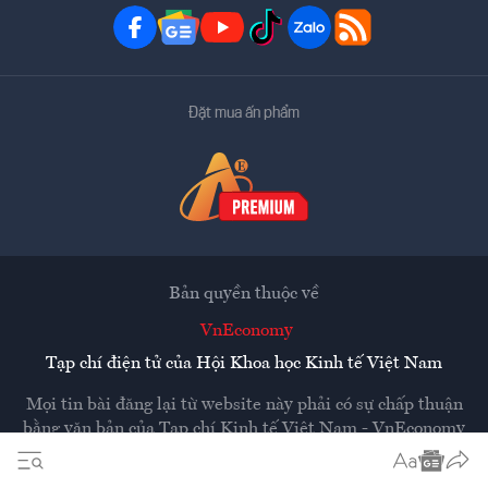
Đặt mua ấn phẩm
Bản quyền thuộc về
VnEconomy
Tạp chí điện tử của Hội Khoa học Kinh tế Việt Nam
Mọi tin bài đăng lại từ website này phải có sự chấp thuận
bằng văn bản của
Tạp chí Kinh tế Việt Nam - VnEconomy
Các trang liên kết ra ngoài sẽ được mở ra ở cửa sổ mới.