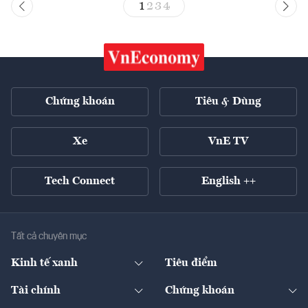
1
2
3
4
Chứng khoán
Tiêu & Dùng
Xe
VnE TV
Tech Connect
English ++
Tất cả chuyên mục
Kinh tế xanh
Tiêu điểm
Chuyển động xanh
Tài chính
Chứng khoán
Pháp lý