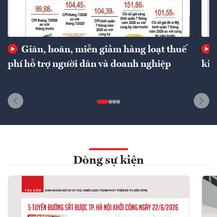
Giãn, hoãn, miễn giảm hàng loạt thuế
phí hỗ trợ người dân và doanh nghiệp
kin
Dòng sự kiện