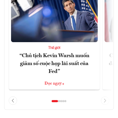
Thế giới
“Chủ tịch Kevin Warsh muốn
Chí
giảm số cuộc họp lãi suất của
đã 
Fed”
Đọc ngay