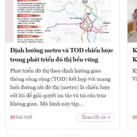
Định hướng metro và TOD chiến lược
K
trong phát triển đô thị bền vững
K
Phát triển đô thị theo định hướng giao
K
thông công cộng (TOD) kết hợp với mạng
V
lưới đường sắt đô thị (metro) là chiến lược
cốt lõi để giải quyết ùn tắc và tái cấu trúc
không gian. Mô hình này tập...
10
bài viết
Xem tất cả
2