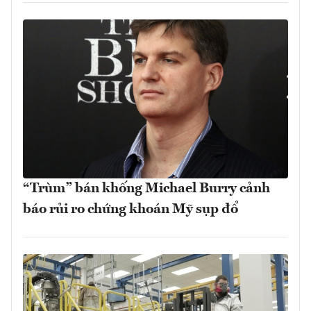
“Trùm” bán khống Michael Burry cảnh
báo rủi ro chứng khoán Mỹ sụp đổ