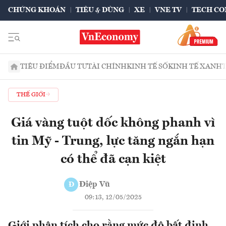
CHỨNG KHOÁN
TIÊU & DÙNG
XE
VNE TV
TECH CO
TIÊU ĐIỂM
ĐẦU TƯ
TÀI CHÍNH
KINH TẾ SỐ
KINH TẾ XANH
THẾ GIỚI
Giá vàng tuột dốc không phanh vì
tin Mỹ - Trung, lực tăng ngắn hạn
có thể đã cạn kiệt
Điệp Vũ
Đ
09:13, 12/05/2025
Giới phân tích cho rằng mức độ bất định