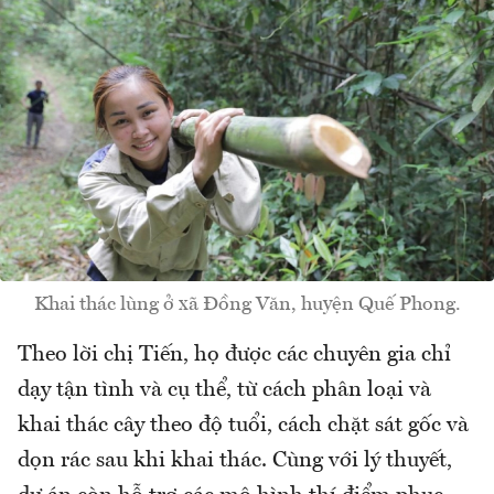
Khai thác lùng ở xã Đồng Văn, huyện Quế Phong.
Theo lời chị Tiến, họ được các chuyên gia chỉ
dạy tận tình và cụ thể, từ cách phân loại và
khai thác cây theo độ tuổi, cách chặt sát gốc và
dọn rác sau khi khai thác. Cùng với lý thuyết,