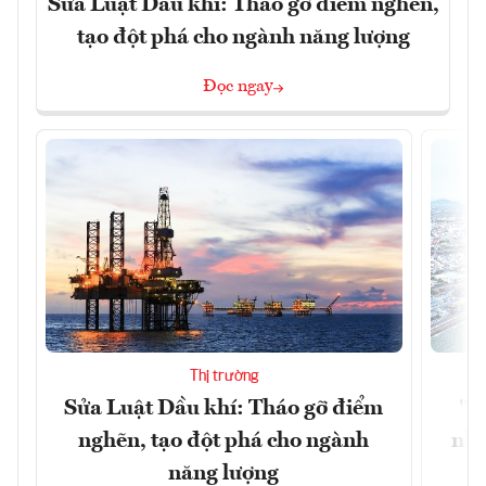
Sửa Luật Dầu khí: Tháo gỡ điểm nghẽn,
tạo đột phá cho ngành năng lượng
Đọc ngay
Thị trường
Sửa Luật Dầu khí: Tháo gỡ điểm
"H
nghẽn, tạo đột phá cho ngành
nhì
năng lượng