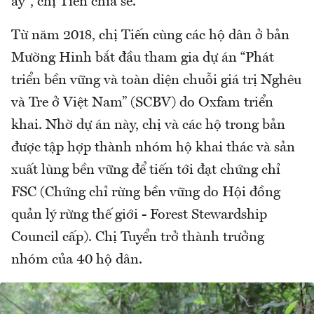
ấy", chị Tiến chia sẻ.
Từ năm 2018, chị Tiến cùng các hộ dân ở bản
Mường Hinh bắt đầu tham gia dự án “Phát
triển bền vững và toàn diện chuỗi giá trị Nghêu
và Tre ở Việt Nam” (SCBV) do Oxfam triển
khai. Nhờ dự án này, chị và các hộ trong bản
được tập hợp thành nhóm hộ khai thác và sản
xuất lùng bền vững để tiến tới đạt chứng chỉ
FSC (Chứng chỉ rừng bền vững do Hội đồng
quản lý rừng thế giới - Forest Stewardship
Council cấp). Chị Tuyển trở thành trưởng
nhóm của 40 hộ dân.