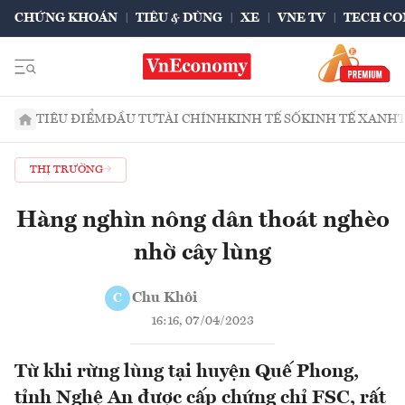
CHỨNG KHOÁN
TIÊU & DÙNG
XE
VNE TV
TECH CO
TIÊU ĐIỂM
ĐẦU TƯ
TÀI CHÍNH
KINH TẾ SỐ
KINH TẾ XANH
THỊ TRƯỜNG
Hàng nghìn nông dân thoát nghèo
nhờ cây lùng
Chu Khôi
C
16:16, 07/04/2023
Từ khi rừng lùng tại huyện Quế Phong,
tỉnh Nghệ An được cấp chứng chỉ FSC, rất