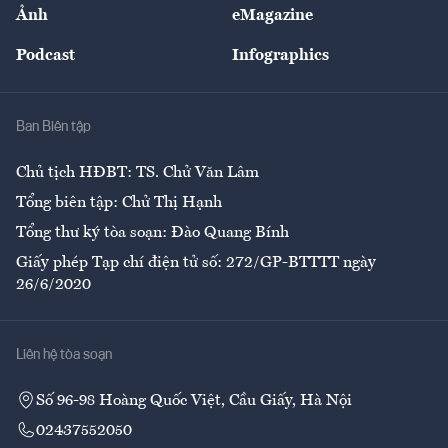
Nhân lực
Ảnh
eMagazine
Đẹp +
An sinh
Podcast
Infographics
Giải trí
Y tế
Nhà
Ban Biên tập
Ẩm thực
Chủ tịch HĐBT: TS. Chử Văn Lâm
Tổng biên tập: Chử Thị Hạnh
Tổng thư ký tòa soạn: Đào Quang Bính
Giấy phép Tạp chí điện tử số: 272/GP-BTTTT ngày
26/6/2020
Liên hệ tòa soạn
Số 96-98 Hoàng Quốc Việt, Cầu Giấy, Hà Nội
02437552050