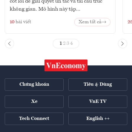
cốt lõi để giải quyết ùn tắc và tái cấu trúc
không gian. Mô hình này tập...
10
bài viết
Xem tất cả
2
1
2
3
4
Chứng khoán
Tiêu & Dùng
Xe
VnE TV
Tech Connect
English ++