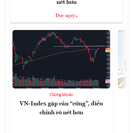
nét hơn
Đọc ngay
Chứng khoán
VN-Index gặp cản “cứng”, điều
B
chỉnh rõ nét hơn