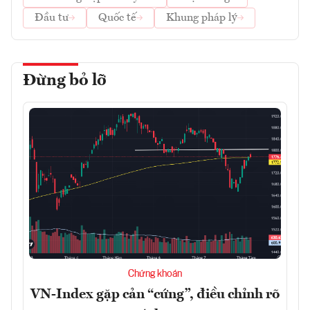
Đầu tư
Quốc tế
Khung pháp lý
Đừng bỏ lỡ
Chứng khoán
VN-Index gặp cản “cứng”, điều chỉnh rõ