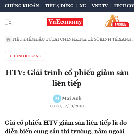
CHỨNG KHOÁN
TIÊU & DÙNG
XE
VNE TV
TECH CO
TIÊU ĐIỂM
ĐẦU TƯ
TÀI CHÍNH
KINH TẾ SỐ
KINH TẾ XANH
CHỨNG KHOÁN
HTV: Giải trình cổ phiếu giảm sàn
liên tiếp
Mai Anh
M
08:50, 12/10/2010
Giá cổ phiếu HTV giảm sàn liên tiếp là do
diễn biến cung cầu thị trường, nằm ngoài