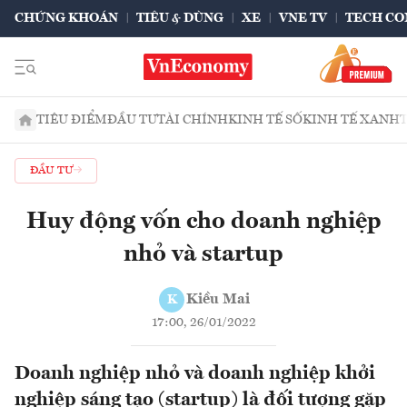
CHỨNG KHOÁN
TIÊU & DÙNG
XE
VNE TV
TECH CO
TIÊU ĐIỂM
ĐẦU TƯ
TÀI CHÍNH
KINH TẾ SỐ
KINH TẾ XANH
ĐẦU TƯ
Huy động vốn cho doanh nghiệp
nhỏ và startup
Kiều Mai
K
17:00, 26/01/2022
Doanh nghiệp nhỏ và doanh nghiệp khởi
nghiệp sáng tạo (startup) là đối tượng gặp