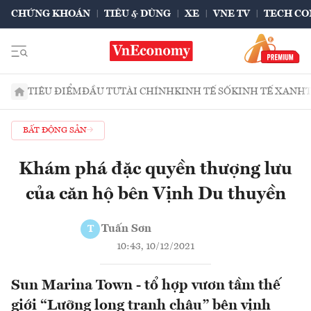
CHỨNG KHOÁN
TIÊU & DÙNG
XE
VNE TV
TECH CO
TIÊU ĐIỂM
ĐẦU TƯ
TÀI CHÍNH
KINH TẾ SỐ
KINH TẾ XANH
BẤT ĐỘNG SẢN
Khám phá đặc quyền thượng lưu
của căn hộ bên Vịnh Du thuyền
Tuấn Sơn
T
10:43, 10/12/2021
Sun Marina Town - tổ hợp vươn tầm thế
giới “Lưỡng long tranh châu” bên vịnh