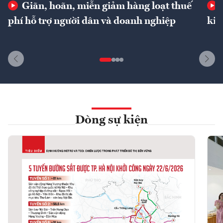
Giãn, hoãn, miễn giảm hàng loạt thuế
phí hỗ trợ người dân và doanh nghiệp
kin
Dòng sự kiện