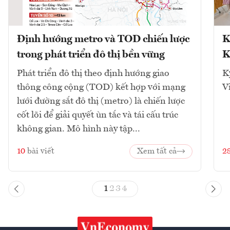
Định hướng metro và TOD chiến lược
K
trong phát triển đô thị bền vững
K
Phát triển đô thị theo định hướng giao
K
thông công cộng (TOD) kết hợp với mạng
V
lưới đường sắt đô thị (metro) là chiến lược
cốt lõi để giải quyết ùn tắc và tái cấu trúc
không gian. Mô hình này tập...
10
bài viết
Xem tất cả
2
1
2
3
4