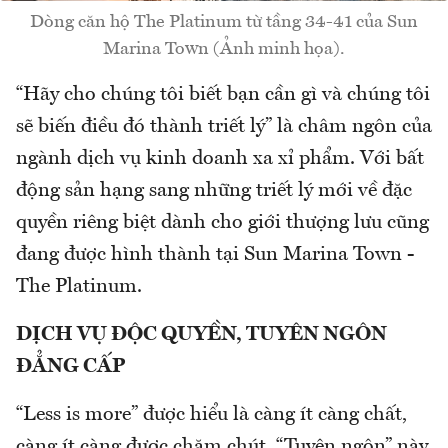
Dòng căn hộ The Platinum từ tầng 34-41 của Sun
Marina Town (Ảnh minh họa).
“Hãy cho chúng tôi biết bạn cần gì và chúng tôi
sẽ biến điều đó thành triết lý” là châm ngôn của
ngành dịch vụ kinh doanh xa xỉ phẩm. Với bất
động sản hạng sang những triết lý mới về đặc
quyền riêng biệt dành cho giới thượng lưu cũng
đang được hình thành tại Sun Marina Town -
The Platinum.
DỊCH VỤ ĐỘC QUYỀN, TUYÊN NGÔN
ĐẲNG CẤP
“Less is more” được hiểu là càng ít càng chất,
càng ít càng được chăm chút. “Tuyên ngôn” này