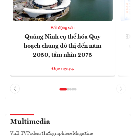
Bất động sản
Quảng Ninh cụ thể hóa Quy
Đồn
hoạch chung đô thị đến năm
dự
2050, tầm nhìn 2075
Đọc ngay
Multimedia
VnE TV
Podcast
Infographics
eMagazine