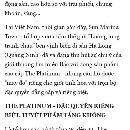
động sản, cao hơn so với trái phiếu, chứng
khoán, vàng...
Tại Việt Nam, thời gian gần đây, Sun Marina
Town - tổ hợp vươn tầm thế giới “Lưỡng long
tranh châu” bên vịnh biển di sản Hạ Long
(Quảng Ninh) đã và đang thu hút sự chú ý của
giới thượng lưu miền Bắc với dòng sản phẩm
cao cấp The Platinum - những căn hộ được
“may đo” riêng cho giới tinh hoa với trọn bộ
đặc quyền đẳng cấp và riêng biệt.
THE PLATINUM - ĐẶC QUYỀN RIÊNG
BIỆT, TUYỆT PHẨM TẦNG KHÔNG
Là tổ hợp căn hộ từ tầng 34 đến 41, The