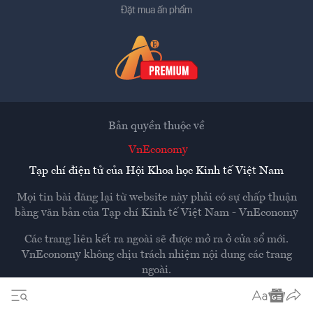
Đặt mua ấn phẩm
Bản quyền thuộc về
VnEconomy
Tạp chí điện tử của Hội Khoa học Kinh tế Việt Nam
Mọi tin bài đăng lại từ website này phải có sự chấp thuận
bằng văn bản của
Tạp chí Kinh tế Việt Nam - VnEconomy
Các trang liên kết ra ngoài sẽ được mở ra ở cửa sổ mới.
VnEconomy không chịu trách nhiệm nội dung các trang
ngoài.