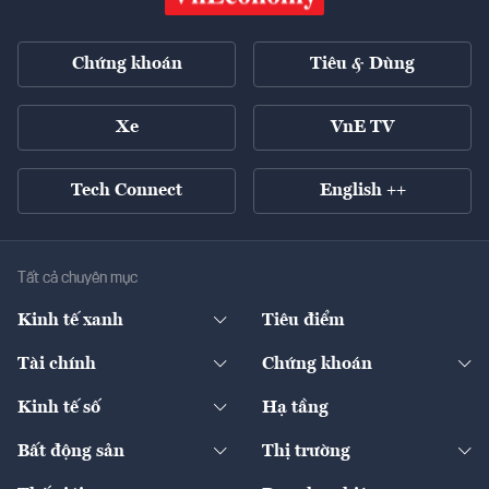
Chứng khoán
Tiêu & Dùng
Xe
VnE TV
Tech Connect
English ++
Tất cả chuyên mục
Kinh tế xanh
Tiêu điểm
Chuyển động xanh
Tài chính
Chứng khoán
Pháp lý
Ngân hàng
Doanh nghiệp niêm yết
Kinh tế số
Hạ tầng
Thương hiệu xanh
Thị trường vốn
Thị trường
Sản phẩm - Thị trường
Bất động sản
Thị trường
Diễn đàn
Thuế
Đầu tư
Tài sản số
Chính sách
Xuất nhập khẩu