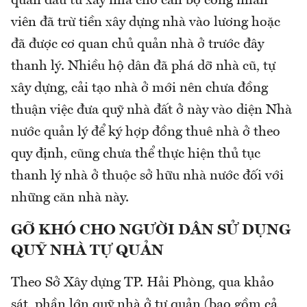
quản đầu tư xây nhà cho cán bộ công nhân
viên đã trừ tiền xây dựng nhà vào lương hoặc
đã được cơ quan chủ quản nhà ở trước đây
thanh lý. Nhiều hộ dân đã phá dỡ nhà cũ, tự
xây dựng, cải tạo nhà ở mới nên chưa đồng
thuận việc đưa quỹ nhà đất ở này vào diện Nhà
nước quản lý để ký hợp đồng thuê nhà ở theo
quy định, cũng chưa thể thực hiện thủ tục
thanh lý nhà ở thuộc sở hữu nhà nước đối với
những căn nhà này.
GỠ
KHÓ CHO NGƯỜI DÂN SỬ DỤNG
QUỸ NHÀ TỰ QUẢN
Theo Sở Xây dựng TP. Hải Phòng, qua khảo
sát, phần lớn quỹ nhà ở tự quản (bao gồm cả