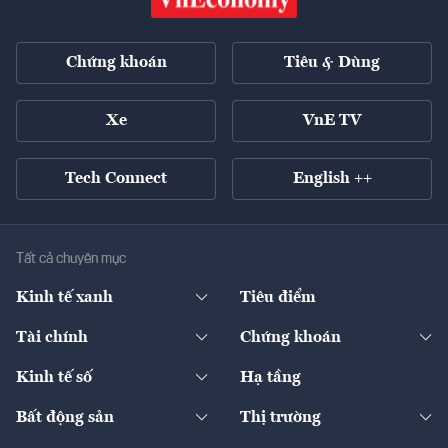
Chứng khoán
Tiêu & Dùng
Xe
VnE TV
Tech Connect
English ++
Tất cả chuyên mục
Kinh tế xanh
Tiêu điểm
Chuyển động xanh
Tài chính
Chứng khoán
Pháp lý
Ngân hàng
Doanh nghiệp niêm yết
Kinh tế số
Hạ tầng
Thương hiệu xanh
Thị trường vốn
Thị trường
Sản phẩm - Thị trường
Bất động sản
Thị trường
Diễn đàn
Thuế
Đầu tư
Tài sản số
Chính sách
Xuất nhập khẩu