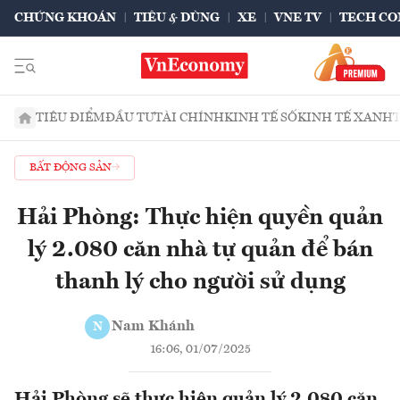
CHỨNG KHOÁN
TIÊU & DÙNG
XE
VNE TV
TECH CO
TIÊU ĐIỂM
ĐẦU TƯ
TÀI CHÍNH
KINH TẾ SỐ
KINH TẾ XANH
BẤT ĐỘNG SẢN
Hải Phòng: Thực hiện quyền quản
lý 2.080 căn nhà tự quản để bán
thanh lý cho người sử dụng
Nam Khánh
N
16:06, 01/07/2025
Hải Phòng sẽ thực hiện quản lý 2.080 căn