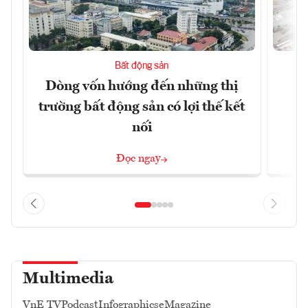
Bất động sản
Dòng vốn hướng đến những thị
Q
trường bất động sản có lợi thế kết
h
nối
Đọc ngay
Multimedia
VnE TV
Podcast
Infographics
eMagazine