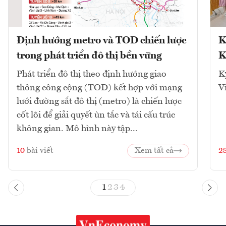
Định hướng metro và TOD chiến lược
K
trong phát triển đô thị bền vững
K
Phát triển đô thị theo định hướng giao
K
thông công cộng (TOD) kết hợp với mạng
V
lưới đường sắt đô thị (metro) là chiến lược
cốt lõi để giải quyết ùn tắc và tái cấu trúc
không gian. Mô hình này tập...
10
bài viết
Xem tất cả
2
1
2
3
4