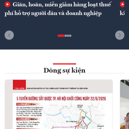
Giãn, hoãn, miễn giảm hàng loạt thuế
phí hỗ trợ người dân và doanh nghiệp
kin
Dòng sự kiện