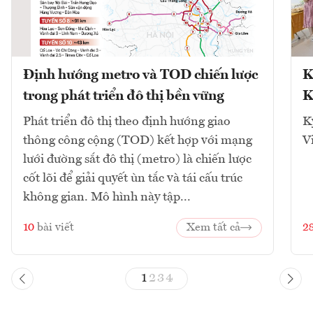
Định hướng metro và TOD chiến lược
K
trong phát triển đô thị bền vững
K
Phát triển đô thị theo định hướng giao
K
thông công cộng (TOD) kết hợp với mạng
V
lưới đường sắt đô thị (metro) là chiến lược
cốt lõi để giải quyết ùn tắc và tái cấu trúc
không gian. Mô hình này tập...
10
bài viết
Xem tất cả
2
1
2
3
4