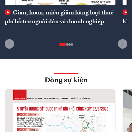
Giãn, hoãn, miễn giảm hàng loạt thuế
phí hỗ trợ người dân và doanh nghiệp
kin
Dòng sự kiện