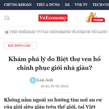
CHỨNG KHOÁN
TIÊU & DÙNG
XE
VNE TV
TECH CO
TIÊU ĐIỂM
ĐẦU TƯ
TÀI CHÍNH
KINH TẾ SỐ
KINH TẾ XANH
BẤT ĐỘNG SẢN
Khám phá lý do Biệt thự ven hồ
chinh phục giới nhà giàu?
Lan Anh
L
16:42, 07/01/2022
Không nằm ngoài xu hướng tìm nơi an cư
của giới siêu giàu trên thế giới, tại Việt