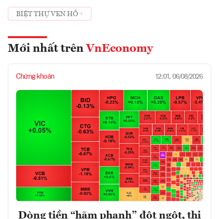
BIỆT THỰ VEN HỒ
Mới nhất trên
VnEconomy
Chứng khoán
12:01, 06/08/2026
Dòng tiền “hãm phanh” đột ngột, thị