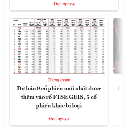
Đọc ngay
Chứng khoán
Dự báo 9 cổ phiếu mới nhất được
Có t
thêm vào rổ FTSE GEIS, 5 cổ
phiếu khác bị loại
Đọc ngay