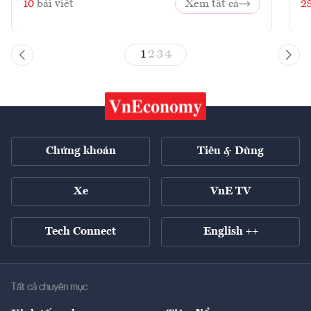
10
bài viết
Xem tất cả
2
1
2
3
4
Chứng khoán
Tiêu & Dùng
Xe
VnE TV
Tech Connect
English ++
Tất cả chuyên mục