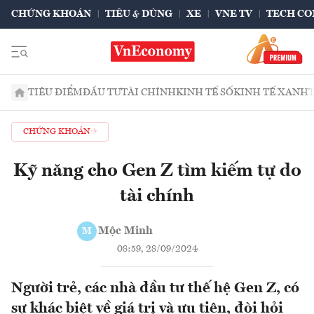
CHỨNG KHOÁN
TIÊU & DÙNG
XE
VNE TV
TECH CO
TIÊU ĐIỂM
ĐẦU TƯ
TÀI CHÍNH
KINH TẾ SỐ
KINH TẾ XANH
CHỨNG KHOÁN
Kỹ năng cho Gen Z tìm kiếm tự do
tài chính
Mộc Minh
M
08:59, 28/09/2024
Người trẻ, các nhà đầu tư thế hệ Gen Z, có
sự khác biệt về giá trị và ưu tiên, đòi hỏi