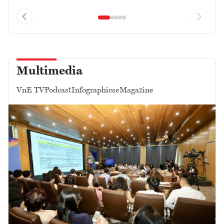
Multimedia
VnE TV
Podcast
Infographics
eMagazine