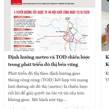
Định hướng metro và TOD chiến lược
K
trong phát triển đô thị bền vững
K
Phát triển đô thị theo định hướng giao
K
thông công cộng (TOD) kết hợp với mạng
V
lưới đường sắt đô thị (metro) là chiến lược
cốt lõi để giải quyết ùn tắc và tái cấu trúc
không gian. Mô hình này tập...