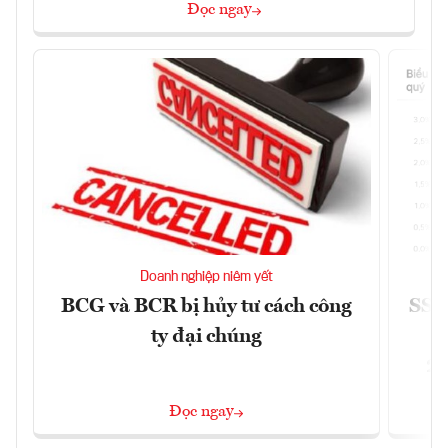
Đọc ngay
Doanh nghiệp niêm yết
BCG và BCR bị hủy tư cách công
SSI 
ty đại chúng
2/
Đọc ngay