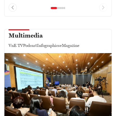
Multimedia
VnE TV
Podcast
Infographics
eMagazine