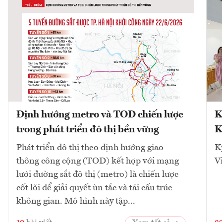
Định hướng metro và TOD chiến lược
K
trong phát triển đô thị bền vững
K
Phát triển đô thị theo định hướng giao
K
thông công cộng (TOD) kết hợp với mạng
V
lưới đường sắt đô thị (metro) là chiến lược
cốt lõi để giải quyết ùn tắc và tái cấu trúc
không gian. Mô hình này tập...