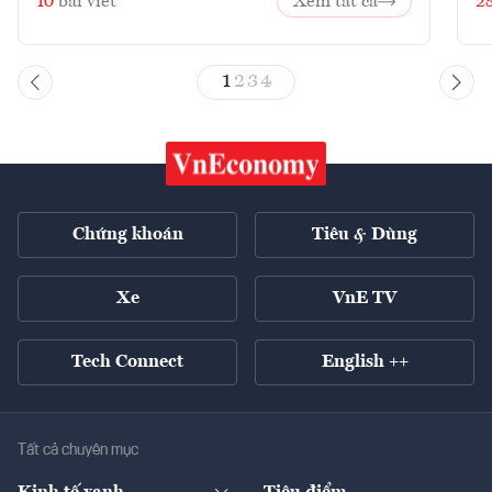
10
bài viết
Xem tất cả
2
1
2
3
4
Chứng khoán
Tiêu & Dùng
Xe
VnE TV
Tech Connect
English ++
Tất cả chuyên mục