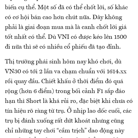
biến cụ thể. Một số đã có thể chốt lời, số khác
có cơ hội bán cao hơn chút nữa. Đây không
phải là giai đoạn mua mà là canh chốt lời giá
tốt nhất có thể. Dù VNI có được kéo lên 1500
đi nữa thì sẽ có nhiều cổ phiếu đã tạo đỉnh.
Thị trường phái sinh hôm nay khó chơi, dù
VN30 có tới 2 lần va chạm chuẩn với 1614.xx
rồi quay đầu. Chiết khấu ở thời điểm đó quá
rộng (hơn 6 điểm) trong bối cảnh F1 sắp đáo
hạn thì Short là khá rủi ro, đặc biệt khi chưa có
tín hiệu rõ ràng từ trụ. Ở nhịp lao dốc cuối, các
trụ bị đánh xuống rất dứt khoát nhưng cũng
chỉ những tay chơi “cầm trịch” dao động này