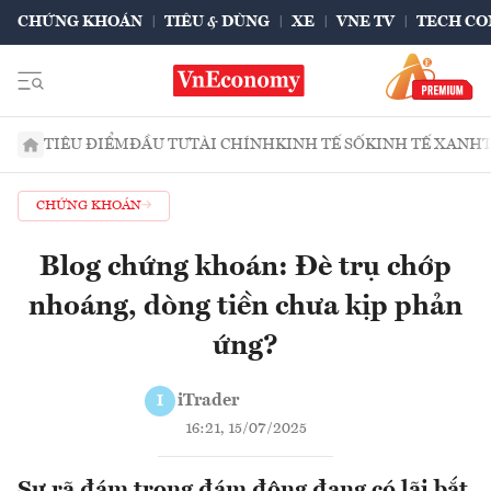
CHỨNG KHOÁN
TIÊU & DÙNG
XE
VNE TV
TECH CO
TIÊU ĐIỂM
ĐẦU TƯ
TÀI CHÍNH
KINH TẾ SỐ
KINH TẾ XANH
CHỨNG KHOÁN
Blog chứng khoán: Đè trụ chớp
nhoáng, dòng tiền chưa kịp phản
ứng?
iTrader
I
16:21, 15/07/2025
Sự rã đám trong đám đông đang có lãi bắt