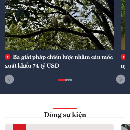
Ba giải pháp chiến lược nhằm cán mốc
xuất khẩu 74 tỷ USD
ngu
Dòng sự kiện