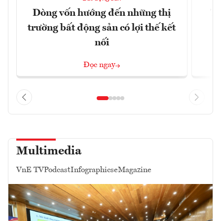
Dòng vốn hướng đến những thị
Tậ
trường bất động sản có lợi thế kết
t
nối
Đọc ngay
Multimedia
VnE TV
Podcast
Infographics
eMagazine