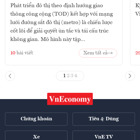
Phát triển đô thị theo định hướng giao
K
thông công cộng (TOD) kết hợp với mạng
V
lưới đường sắt đô thị (metro) là chiến lược
cốt lõi để giải quyết ùn tắc và tái cấu trúc
không gian. Mô hình này tập...
10
bài viết
Xem tất cả
2
1
2
3
4
Chứng khoán
Tiêu & Dùng
Xe
VnE TV