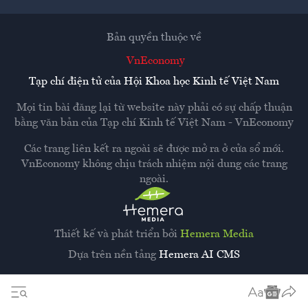
Bản quyền thuộc về
VnEconomy
Tạp chí điện tử của Hội Khoa học Kinh tế Việt Nam
Mọi tin bài đăng lại từ website này phải có sự chấp thuận
bằng văn bản của
Tạp chí Kinh tế Việt Nam - VnEconomy
Các trang liên kết ra ngoài sẽ được mở ra ở cửa sổ mới.
VnEconomy không chịu trách nhiệm nội dung các trang
ngoài.
Thiết kế và phát triển bởi
Hemera Media
Dựa trên nền tảng
Hemera AI CMS