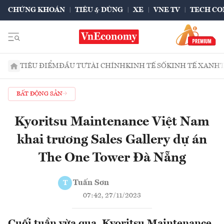
CHỨNG KHOÁN
TIÊU & DÙNG
XE
VNE TV
TECH CO
TIÊU ĐIỂM
ĐẦU TƯ
TÀI CHÍNH
KINH TẾ SỐ
KINH TẾ XANH
BẤT ĐỘNG SẢN
Kyoritsu Maintenance Việt Nam
khai trương Sales Gallery dự án
The One Tower Đà Nẵng
Tuấn Sơn
T
07:42, 27/11/2023
Cuối tuần vừa qua, Kyoritsu Maintenance