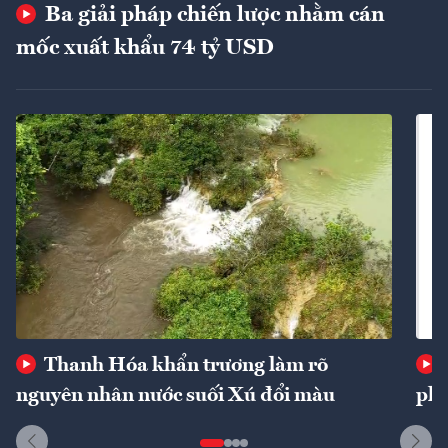
Ba giải pháp chiến lược nhằm cán
mốc xuất khẩu 74 tỷ USD
Thanh Hóa khẩn trương làm rõ
nguyên nhân nước suối Xú đổi màu
phí