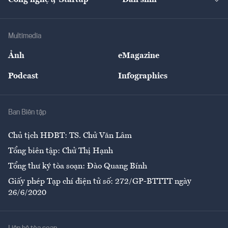
Công nghệ & Startup
Dân sinh
Tư vấn
Nông sản
Doanh nhân
Tư vấn Tiêu & Dùng
Infographics
Hạ tầng
Sức khỏe
Khung pháp lý
Doanh nghiệp
Địa phương
Thị trường
Bảo hiểm
Multimedia
Sự kiện
Nhân lực
Ảnh
eMagazine
Đẹp +
An sinh
Podcast
Infographics
Giải trí
Y tế
Nhà
Ban Biên tập
Ẩm thực
Chủ tịch HĐBT: TS. Chử Văn Lâm
Tổng biên tập: Chử Thị Hạnh
Tổng thư ký tòa soạn: Đào Quang Bính
Giấy phép Tạp chí điện tử số: 272/GP-BTTTT ngày
26/6/2020