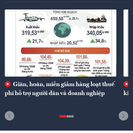
Giãn, hoãn, miễn giảm hàng loạt thuế
phí hỗ trợ người dân và doanh nghiệp
kin