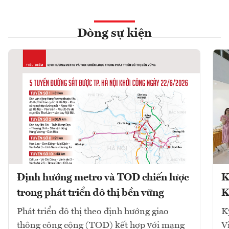
Dòng sự kiện
Định hướng metro và TOD chiến lược
K
trong phát triển đô thị bền vững
K
Phát triển đô thị theo định hướng giao
K
thông công cộng (TOD) kết hợp với mạng
V