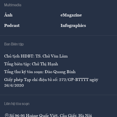
Địa phương
Thị trường
Bảo hiểm
Multimedia
Sự kiện
Nhân lực
Ảnh
eMagazine
Đẹp +
An sinh
Podcast
Infographics
Giải trí
Y tế
Nhà
Ban Biên tập
Ẩm thực
Chủ tịch HĐBT: TS. Chử Văn Lâm
Tổng biên tập: Chử Thị Hạnh
Tổng thư ký tòa soạn: Đào Quang Bính
Giấy phép Tạp chí điện tử số: 272/GP-BTTTT ngày
26/6/2020
Liên hệ tòa soạn
Số 96-98 Hoàng Quốc Việt, Cầu Giấy, Hà Nội