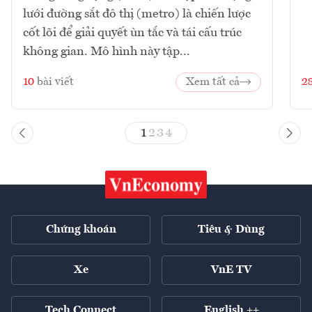
lưới đường sắt đô thị (metro) là chiến lược
cốt lõi để giải quyết ùn tắc và tái cấu trúc
không gian. Mô hình này tập...
10
bài viết
Xem tất cả
2
1
2
3
4
Chứng khoán
Tiêu & Dùng
Xe
VnE TV
Tech Connect
English ++