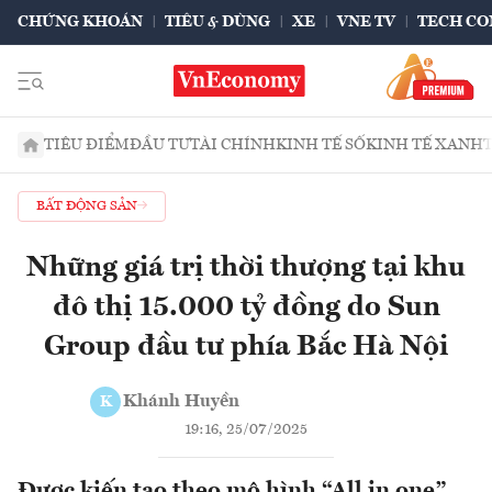
CHỨNG KHOÁN
TIÊU & DÙNG
XE
VNE TV
TECH CO
TIÊU ĐIỂM
ĐẦU TƯ
TÀI CHÍNH
KINH TẾ SỐ
KINH TẾ XANH
BẤT ĐỘNG SẢN
Những giá trị thời thượng tại khu
đô thị 15.000 tỷ đồng do Sun
Group đầu tư phía Bắc Hà Nội
Khánh Huyền
K
19:16, 25/07/2025
Được kiến tạo theo mô hình “All in one”