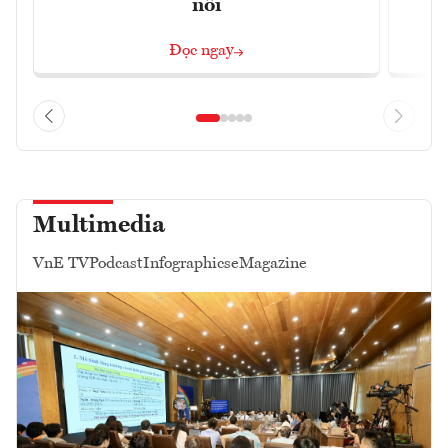
nối
Đọc ngay
Multimedia
VnE TV
Podcast
Infographics
eMagazine